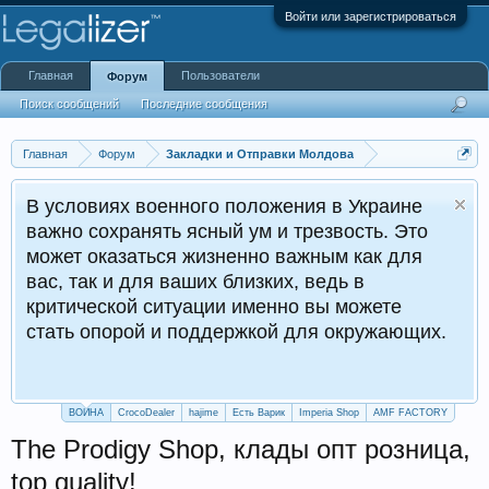
Войти или зарегистрироваться
Главная
Пользователи
Форум
Поиск сообщений
Последние сообщения
Главная
Форум
Закладки и Отправки Молдова
В условиях военного положения в Украине
важно сохранять ясный ум и трезвость. Это
может оказаться жизненно важным как для
вас, так и для ваших близких, ведь в
критической ситуации именно вы можете
стать опорой и поддержкой для окружающих.
ВОЙНА
CrocoDealer
hajime
Есть Варик
Imperia Shop
AMF FACTORY
The Prodigy Shop, клады опт розница,
top quality!