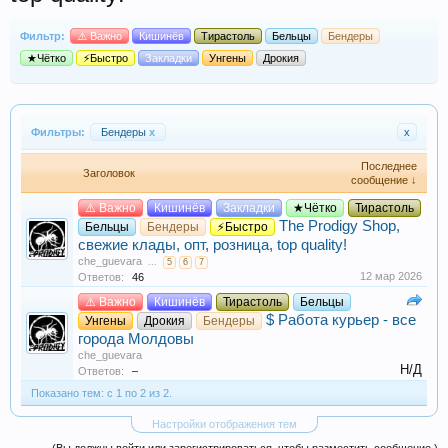
Фильтр:
⚠️ Важно
Кишинёв
Тирастоль
Бельцы
Бендеры
★Чётко
⚡Быстро
Закладки
Унгены
Дрокия
Фильтры:
Бендеры
x
x
Последнее
Заголовок
сообщение ↓
⚠️ Важно
Кишинёв
Закладки
★Чётко
Тирастоль
The Prodigy Shop,
Бельцы
Бендеры
⚡Быстро
свежие клады, опт, розница, top quality!
che_guevara
...
5
6
7
12 мар 2026
Ответов:
46
⚠️ Важно
Кишинёв
Тирастоль
Бельцы
$ Работа курьер - все
Унгены
Дрокия
Бендеры
города Молдовы
che_guevara
Н/Д
Ответов:
–
Показано тем: с 1 по 2 из 2.
Настройки отображения тем