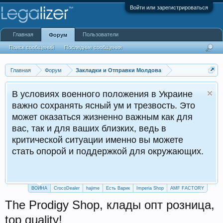
Войти или зарегистрироваться
Главная
Пользователи
Форум
Поиск сообщений
Последние сообщения
Главная
Форум
Закладки и Отправки Молдова
В условиях военного положения в Украине
важно сохранять ясный ум и трезвость. Это
может оказаться жизненно важным как для
вас, так и для ваших близких, ведь в
критической ситуации именно вы можете
стать опорой и поддержкой для окружающих.
ВОЙНА
CrocoDealer
hajime
Есть Варик
Imperia Shop
AMF FACTORY
The Prodigy Shop, клады опт розница,
top quality!