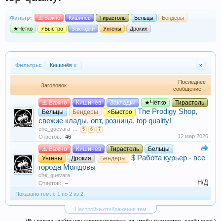
Фильтр:
⚠️ Важно
Кишинёв
Тирастоль
Бельцы
Бендеры
★Чётко
⚡Быстро
Закладки
Унгены
Дрокия
Фильтры:
Кишинёв
x
x
Последнее
Заголовок
сообщение ↓
⚠️ Важно
Кишинёв
Закладки
★Чётко
Тирастоль
The Prodigy Shop,
Бельцы
Бендеры
⚡Быстро
свежие клады, опт, розница, top quality!
che_guevara
...
5
6
7
12 мар 2026
Ответов:
46
⚠️ Важно
Кишинёв
Тирастоль
Бельцы
$ Работа курьер - все
Унгены
Дрокия
Бендеры
города Молдовы
che_guevara
Н/Д
Ответов:
–
Показано тем: с 1 по 2 из 2.
Настройки отображения тем