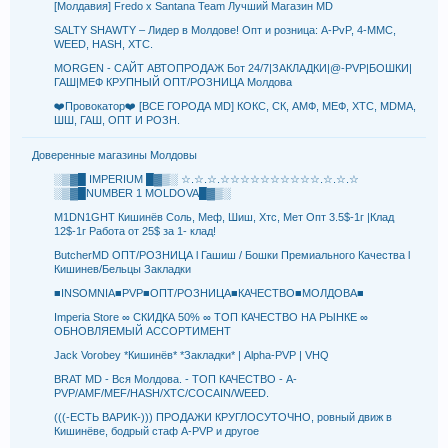
[Молдавия] Fredo x Santana Team Лучший Магазин MD
SALTY SHAWTY – Лидер в Молдове! Опт и розница: A-PvP, 4-MMC,
WEED, HASH, XTC.
MORGEN - САЙТ АВТОПРОДАЖ Бот 24/7|ЗАКЛАДКИ|@-PVP|БОШКИ|
ГАШ|МЕФ КРУПНЫЙ ОПТ/РОЗНИЦА Молдова
❤️Провокатор❤️ [ВСЕ ГОРОДА MD] КОКС, СК, АМФ, МЕФ, XTC, MDMA,
ШШ, ГАШ, ОПТ И РОЗН.
Доверенные магазины Молдовы
░▒▓█ IMPERIUM █▓▒░ ☆.☆.☆.☆☆☆☆☆☆☆☆☆☆.☆.☆.☆
░▒▓█NUMBER 1 MOLDOVA█▓▒░
M1DN1GHT Кишинёв Соль, Меф, Шиш, Хтс, Мет Опт 3.5$-1г |Клад
12$-1г Работа от 25$ за 1- клад!
ButcherMD ОПТ/РОЗНИЦА l Гашиш / Бошки Премиального Качества l
Кишинев/Бельцы Закладки
■INSOMNIA■PVP■ОПТ/РОЗНИЦА■КАЧЕСТВО■МОЛДОВА■
Imperia Store ∞ СКИДКА 50% ∞ ТОП КАЧЕСТВО НА РЫНКЕ ∞
ОБНОВЛЯЕМЫЙ АССОРТИМЕНТ
Jack Vorobey *Кишинёв* *Закладки* | Alpha-PVP | VHQ
BRAT MD - Вся Молдова. - ТОП КАЧЕСТВО - A-
PVP/AMF/MEF/HASH/XTC/COCAIN/WEED.
(((-ЕСТЬ ВАРИК-))) ПРОДАЖИ КРУГЛОСУТОЧНО, ровный движ в
Кишинёве, бодрый стаф A-PVP и другое