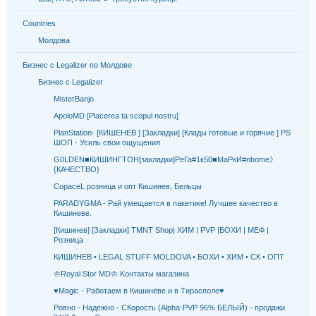
Countries
Молдова
Бизнес с Legalizer по Молдове
Бизнес с Legalizer
MisterBanjo
ApoloMD [Placerea ta scopul nostru]
PlanStation- [КИШЕНЕВ ] [Закладки] [Клады готовые и горячие ] PS
ШОП - Усиль свои ощущения
G0LDEN■КИШИНГТОН[закладки]РеГа#1к50■МаРкИ#nbome》
{КАЧЕСТВО}
CopaceL розница и опт Кишинев, Бельцы
PARADYGMA - Рай умещается в пакетике! Лучшее качество в
Кишиневе.
[Кишинев] [Закладки] TMNT Shop| ХИМ | PVP |БОХИ | МЕФ |
Розница
КИШИНЕВ • LEGAL STUFF MOLDOVA • БОХИ • ХИМ • СК • ОПТ
♔Royal Stor MD♔ Kонтакты магазина
♥Мagiс - Работаем в Кишинёве и в Тирасполе♥
Ровно - Надежно - CКорость (Alpha-PVP 96% БЕЛЫЙ) - продажи