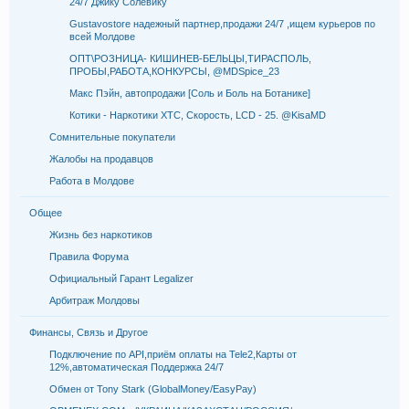
24/7 Джику Солевику
Gustavostore надежный партнер,продажи 24/7 ,ищем курьеров по
всей Молдове
ОПТ\РОЗНИЦА- КИШИНЕВ-БЕЛЬЦЫ,ТИРАСПОЛЬ,
ПРОБЫ,РАБОТА,КОНКУРСЫ, @MDSpice_23
Макс Пэйн, автопродажи [Соль и Боль на Ботанике]
Котики - Наркотики XTC, Скорость, LCD - 25. @KisaMD
Сомнительные покупатели
Жалобы на продавцов
Работа в Молдове
Общее
Жизнь без наркотиков
Правила Форума
Официальный Гарант Legalizer
Арбитраж Молдовы
Финансы, Связь и Другое
Подключение по API,приём оплаты на Tele2,Карты от
12%,автоматическая Поддержка 24/7
Обмен от Tony Stark (GlobalMoney/EasyPay)