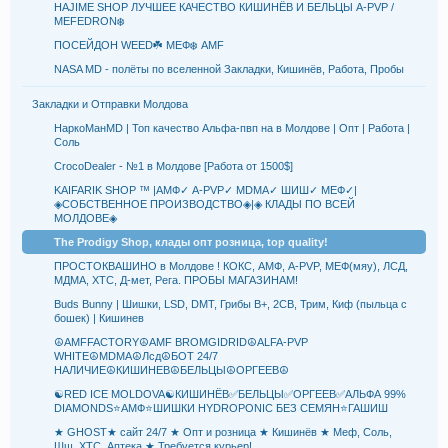
HAJIME SHOP ЛУЧШЕЕ КАЧЕСТВО КИШИНЁВ И БЕЛЬЦЫ A-PVP /
MEFEDRON❄️
ПОСЕЙДОН WEED☘️ MEФ❄️ AMF
NASA MD - полёты по вселенной Закладки, Кишинёв, Работа, Пробы
Закладки и Отправки Молдова
НаркоМанMD | Топ качество Альфа-пвп на в Молдове | Опт | Работа |
Соль
CrocoDealer - №1 в Молдове [Работа от 1500$]
KAIFARIK SHOP ™ |АМФ✓ A-PVP✓ MDMA✓ ШИШ✓ МЕФ✓|
◈СОБСТВЕННОЕ ПРОИЗВОДСТВО◈|◈ КЛАДЫ ПО ВСЕЙ
МОЛДОВЕ◈
The Prodigy Shop, клады опт розница, top quality!
ПРОСТОКВАШИНО в Молдове ! КОКС, АМФ, A-PVP, МЕФ(мяу), ЛСД,
МДМА, XTC, Д-мет, Рега. ПРОБЫ МАГАЗИНАМ!
Buds Bunny | Шишки, LSD, DMT, Грибы B+, 2СB, Трим, Киф (пыльца с
бошек) | Кишинев
☮️AMFFACTORY☮️AMF BROMGIDRID☮️ALFA-PVP
WHITE☮️MDMA☮️Лсд☮️БОТ 24/7
НАЛИЧИЕ☮️КИШИНЕВ☮️БЕЛЬЦЫ☮️ОРГЕЕВ☮️
☯️RED ICE MOLDOVA☯️КИШИНЁВ✅БЕЛЬЦЫ✅ОРГЕЕВ✅АЛЬФА 99%
DIAMONDS⭐АМФ⭐ШИШКИ HYDROPONIC БЕЗ СЕМЯН⭐ГАШИШ
★ GHOST★ сайт 24/7 ★ Опт и розница ★ Кишинёв ★ Меф, Соль,
Шш, ХТС, Аптека ★ Требуется курьер!