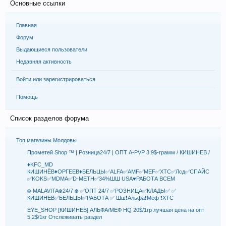
Основные ссылки
Главная
Форум
Выдающиеся пользователи
Недавняя активность
Войти или зарегистрироваться
Помощь
Список разделов форума
Топ магазины Молдовы
Прометей Shop ™️ | Розница24/7 | ОПТ A-PVP 3.9$-грамм / КИШИНЕВ /
♦️KFC_MD
КИШИНЁВ♦️ОРГЕЕВ♦️БЕЛЬЦЫ✅ALFA✅AMF✅MEF✅XTC✅Лсд✅СПАЙС
✅KOKS✅MDMA✅D-METH✅34%ШШ USA♥️РАБОТА ВСЕМ
❄️ MALAVITA❄️24/7 ❄️ ✅ОПТ 24/7 ✅РОЗНИЦА✅КЛАДЫ✅ ✅
КИШИНЕВ✅БЕЛЬЦЫ✅РАБОТА ✅ Шш❗️Альфа❗️Меф ❗️ХТС
EYE_SHOP [КИШИНЁВ] АЛЬФА/МЕФ HQ 20$/1гр лучшая цена на опт
5.2$/1кг Отслеживать раздел