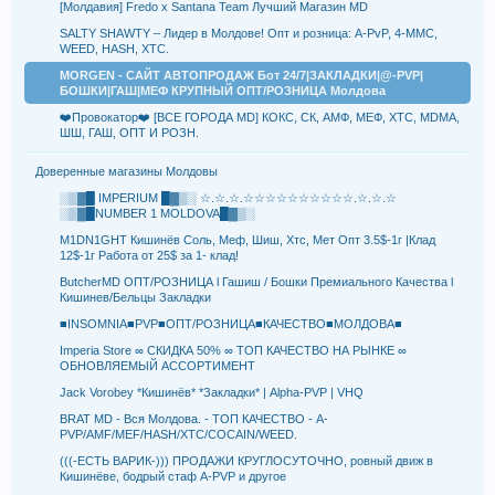
[Молдавия] Fredo x Santana Team Лучший Магазин MD
SALTY SHAWTY – Лидер в Молдове! Опт и розница: A-PvP, 4-MMC,
WEED, HASH, XTC.
MORGEN - САЙТ АВТОПРОДАЖ Бот 24/7|ЗАКЛАДКИ|@-PVP|
БОШКИ|ГАШ|МЕФ КРУПНЫЙ ОПТ/РОЗНИЦА Молдова
❤️Провокатор❤️ [ВСЕ ГОРОДА MD] КОКС, СК, АМФ, МЕФ, XTC, MDMA,
ШШ, ГАШ, ОПТ И РОЗН.
Доверенные магазины Молдовы
░▒▓█ IMPERIUM █▓▒░ ☆.☆.☆.☆☆☆☆☆☆☆☆☆☆.☆.☆.☆
░▒▓█NUMBER 1 MOLDOVA█▓▒░
M1DN1GHT Кишинёв Соль, Меф, Шиш, Хтс, Мет Опт 3.5$-1г |Клад
12$-1г Работа от 25$ за 1- клад!
ButcherMD ОПТ/РОЗНИЦА l Гашиш / Бошки Премиального Качества l
Кишинев/Бельцы Закладки
■INSOMNIA■PVP■ОПТ/РОЗНИЦА■КАЧЕСТВО■МОЛДОВА■
Imperia Store ∞ СКИДКА 50% ∞ ТОП КАЧЕСТВО НА РЫНКЕ ∞
ОБНОВЛЯЕМЫЙ АССОРТИМЕНТ
Jack Vorobey *Кишинёв* *Закладки* | Alpha-PVP | VHQ
BRAT MD - Вся Молдова. - ТОП КАЧЕСТВО - A-
PVP/AMF/MEF/HASH/XTC/COCAIN/WEED.
(((-ЕСТЬ ВАРИК-))) ПРОДАЖИ КРУГЛОСУТОЧНО, ровный движ в
Кишинёве, бодрый стаф A-PVP и другое