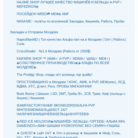
HAJIME SHOP ЛУЧШЕЕ КАЧЕСТВО КИШИНЁВ И БЕЛЬЦЫ A-PVP /
MEFEDRON❄️
ПОСЕЙДОН WEED☘️ MEФ❄️ AMF
NASA MD - полёты по вселенной Закладки, Кишинёв, Работа, Пробы
Закладки и Отправки Молдова
НаркоМанMD | Топ качество Альфа-пвп на в Молдове | Опт | Работа |
Соль
CrocoDealer - №1 в Молдове [Работа от 1500$]
KAIFARIK SHOP ™ |АМФ✓ A-PVP✓ MDMA✓ ШИШ✓ МЕФ✓|
◈СОБСТВЕННОЕ ПРОИЗВОДСТВО◈|◈ КЛАДЫ ПО ВСЕЙ
МОЛДОВЕ◈
The Prodigy Shop, клады опт розница, top quality!
ПРОСТОКВАШИНО в Молдове ! КОКС, АМФ, A-PVP, МЕФ(мяу), ЛСД,
МДМА, XTC, Д-мет, Рега. ПРОБЫ МАГАЗИНАМ!
Buds Bunny | Шишки, LSD, DMT, Грибы B+, 2СB, Трим, Киф (пыльца с
бошек) | Кишинев
☮️AMFFACTORY☮️AMF BROMGIDRID☮️ALFA-PVP
WHITE☮️MDMA☮️Лсд☮️БОТ 24/7
НАЛИЧИЕ☮️КИШИНЕВ☮️БЕЛЬЦЫ☮️ОРГЕЕВ☮️
☯️RED ICE MOLDOVA☯️КИШИНЁВ✅БЕЛЬЦЫ✅ОРГЕЕВ✅АЛЬФА 99%
DIAMONDS⭐АМФ⭐ШИШКИ HYDROPONIC БЕЗ СЕМЯН⭐ГАШИШ
★ GHOST★ сайт 24/7 ★ Опт и розница ★ Кишинёв ★ Меф, Соль,
Шш, ХТС, Аптека ★ Требуется курьер!