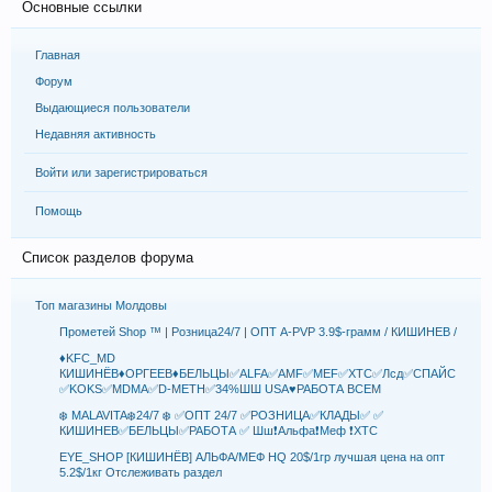
Основные ссылки
Главная
Форум
Выдающиеся пользователи
Недавняя активность
Войти или зарегистрироваться
Помощь
Список разделов форума
Топ магазины Молдовы
Прометей Shop ™️ | Розница24/7 | ОПТ A-PVP 3.9$-грамм / КИШИНЕВ /
♦️KFC_MD
КИШИНЁВ♦️ОРГЕЕВ♦️БЕЛЬЦЫ✅ALFA✅AMF✅MEF✅XTC✅Лсд✅СПАЙС
✅KOKS✅MDMA✅D-METH✅34%ШШ USA♥️РАБОТА ВСЕМ
❄️ MALAVITA❄️24/7 ❄️ ✅ОПТ 24/7 ✅РОЗНИЦА✅КЛАДЫ✅ ✅
КИШИНЕВ✅БЕЛЬЦЫ✅РАБОТА ✅ Шш❗️Альфа❗️Меф ❗️ХТС
EYE_SHOP [КИШИНЁВ] АЛЬФА/МЕФ HQ 20$/1гр лучшая цена на опт
5.2$/1кг Отслеживать раздел