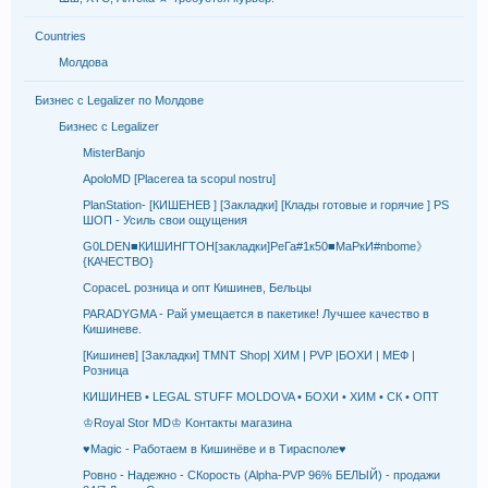
Countries
Молдова
Бизнес с Legalizer по Молдове
Бизнес с Legalizer
MisterBanjo
ApoloMD [Placerea ta scopul nostru]
PlanStation- [КИШЕНЕВ ] [Закладки] [Клады готовые и горячие ] PS
ШОП - Усиль свои ощущения
G0LDEN■КИШИНГТОН[закладки]РеГа#1к50■МаРкИ#nbome》
{КАЧЕСТВО}
CopaceL розница и опт Кишинев, Бельцы
PARADYGMA - Рай умещается в пакетике! Лучшее качество в
Кишиневе.
[Кишинев] [Закладки] TMNT Shop| ХИМ | PVP |БОХИ | МЕФ |
Розница
КИШИНЕВ • LEGAL STUFF MOLDOVA • БОХИ • ХИМ • СК • ОПТ
♔Royal Stor MD♔ Kонтакты магазина
♥Мagiс - Работаем в Кишинёве и в Тирасполе♥
Ровно - Надежно - CКорость (Alpha-PVP 96% БЕЛЫЙ) - продажи