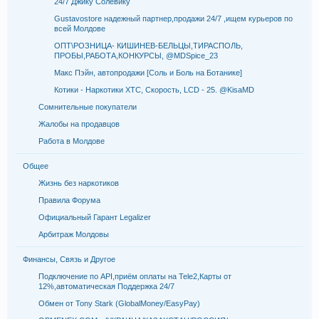
24/7 Джику Солевику
Gustavostore надежный партнер,продажи 24/7 ,ищем курьеров по
всей Молдове
ОПТ\РОЗНИЦА- КИШИНЕВ-БЕЛЬЦЫ,ТИРАСПОЛЬ,
ПРОБЫ,РАБОТА,КОНКУРСЫ, @MDSpice_23
Макс Пэйн, автопродажи [Соль и Боль на Ботанике]
Котики - Наркотики XTC, Скорость, LCD - 25. @KisaMD
Сомнительные покупатели
Жалобы на продавцов
Работа в Молдове
Общее
Жизнь без наркотиков
Правила Форума
Официальный Гарант Legalizer
Арбитраж Молдовы
Финансы, Связь и Другое
Подключение по API,приём оплаты на Tele2,Карты от
12%,автоматическая Поддержка 24/7
Обмен от Tony Stark (GlobalMoney/EasyPay)