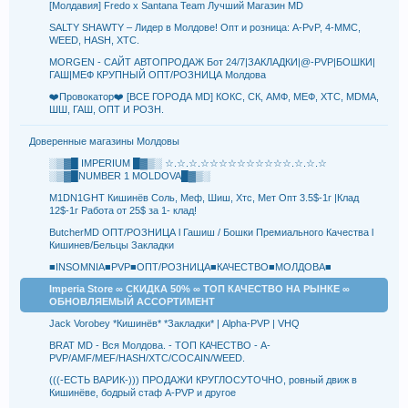
[Молдавия] Fredo x Santana Team Лучший Магазин MD
SALTY SHAWTY – Лидер в Молдове! Опт и розница: A-PvP, 4-MMC,
WEED, HASH, XTC.
MORGEN - САЙТ АВТОПРОДАЖ Бот 24/7|ЗАКЛАДКИ|@-PVP|БОШКИ|
ГАШ|МЕФ КРУПНЫЙ ОПТ/РОЗНИЦА Молдова
❤️Провокатор❤️ [ВСЕ ГОРОДА MD] КОКС, СК, АМФ, МЕФ, XTC, MDMA,
ШШ, ГАШ, ОПТ И РОЗН.
Доверенные магазины Молдовы
░▒▓█ IMPERIUM █▓▒░ ☆.☆.☆.☆☆☆☆☆☆☆☆☆☆.☆.☆.☆
░▒▓█NUMBER 1 MOLDOVA█▓▒░
M1DN1GHT Кишинёв Соль, Меф, Шиш, Хтс, Мет Опт 3.5$-1г |Клад
12$-1г Работа от 25$ за 1- клад!
ButcherMD ОПТ/РОЗНИЦА l Гашиш / Бошки Премиального Качества l
Кишинев/Бельцы Закладки
■INSOMNIA■PVP■ОПТ/РОЗНИЦА■КАЧЕСТВО■МОЛДОВА■
Imperia Store ∞ СКИДКА 50% ∞ ТОП КАЧЕСТВО НА РЫНКЕ ∞
ОБНОВЛЯЕМЫЙ АССОРТИМЕНТ
Jack Vorobey *Кишинёв* *Закладки* | Alpha-PVP | VHQ
BRAT MD - Вся Молдова. - ТОП КАЧЕСТВО - A-
PVP/AMF/MEF/HASH/XTC/COCAIN/WEED.
(((-ЕСТЬ ВАРИК-))) ПРОДАЖИ КРУГЛОСУТОЧНО, ровный движ в
Кишинёве, бодрый стаф A-PVP и другое