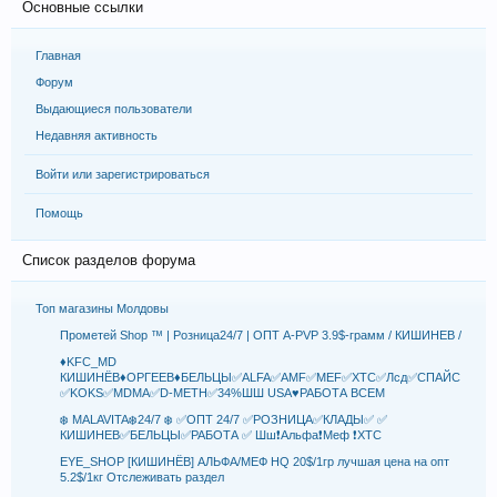
Основные ссылки
Главная
Форум
Выдающиеся пользователи
Недавняя активность
Войти или зарегистрироваться
Помощь
Список разделов форума
Топ магазины Молдовы
Прометей Shop ™️ | Розница24/7 | ОПТ A-PVP 3.9$-грамм / КИШИНЕВ /
♦️KFC_MD
КИШИНЁВ♦️ОРГЕЕВ♦️БЕЛЬЦЫ✅ALFA✅AMF✅MEF✅XTC✅Лсд✅СПАЙС
✅KOKS✅MDMA✅D-METH✅34%ШШ USA♥️РАБОТА ВСЕМ
❄️ MALAVITA❄️24/7 ❄️ ✅ОПТ 24/7 ✅РОЗНИЦА✅КЛАДЫ✅ ✅
КИШИНЕВ✅БЕЛЬЦЫ✅РАБОТА ✅ Шш❗️Альфа❗️Меф ❗️ХТС
EYE_SHOP [КИШИНЁВ] АЛЬФА/МЕФ HQ 20$/1гр лучшая цена на опт
5.2$/1кг Отслеживать раздел