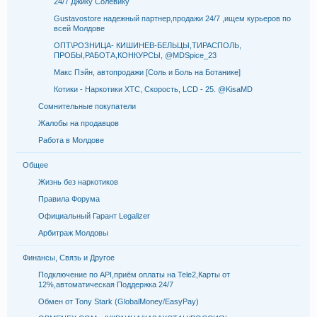
24/7 Джику Солевику
Gustavostore надежный партнер,продажи 24/7 ,ищем курьеров по
всей Молдове
ОПТ\РОЗНИЦА- КИШИНЕВ-БЕЛЬЦЫ,ТИРАСПОЛЬ,
ПРОБЫ,РАБОТА,КОНКУРСЫ, @MDSpice_23
Макс Пэйн, автопродажи [Соль и Боль на Ботанике]
Котики - Наркотики XTC, Скорость, LCD - 25. @KisaMD
Сомнительные покупатели
Жалобы на продавцов
Работа в Молдове
Общее
Жизнь без наркотиков
Правила Форума
Официальный Гарант Legalizer
Арбитраж Молдовы
Финансы, Связь и Другое
Подключение по API,приём оплаты на Tele2,Карты от
12%,автоматическая Поддержка 24/7
Обмен от Tony Stark (GlobalMoney/EasyPay)