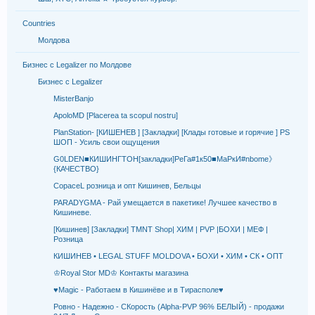
Countries
Молдова
Бизнес с Legalizer по Молдове
Бизнес с Legalizer
MisterBanjo
ApoloMD [Placerea ta scopul nostru]
PlanStation- [КИШЕНЕВ ] [Закладки] [Клады готовые и горячие ] PS
ШОП - Усиль свои ощущения
G0LDEN■КИШИНГТОН[закладки]РеГа#1к50■МаРкИ#nbome》
{КАЧЕСТВО}
CopaceL розница и опт Кишинев, Бельцы
PARADYGMA - Рай умещается в пакетике! Лучшее качество в
Кишиневе.
[Кишинев] [Закладки] TMNT Shop| ХИМ | PVP |БОХИ | МЕФ |
Розница
КИШИНЕВ • LEGAL STUFF MOLDOVA • БОХИ • ХИМ • СК • ОПТ
♔Royal Stor MD♔ Kонтакты магазина
♥Мagiс - Работаем в Кишинёве и в Тирасполе♥
Ровно - Надежно - CКорость (Alpha-PVP 96% БЕЛЫЙ) - продажи