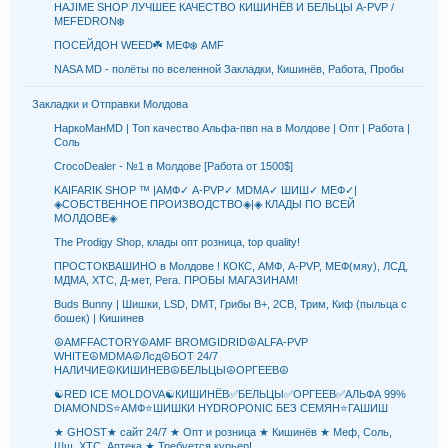
HAJIME SHOP ЛУЧШЕЕ КАЧЕСТВО КИШИНЁВ И БЕЛЬЦЫ A-PVP /
MEFEDRON❄️
ПОСЕЙДОН WEED☘️ MEФ❄️ AMF
NASA MD - полёты по вселенной Закладки, Кишинёв, Работа, Пробы
Закладки и Отправки Молдова
НаркоМанMD | Топ качество Альфа-пвп на в Молдове | Опт | Работа |
Соль
CrocoDealer - №1 в Молдове [Работа от 1500$]
KAIFARIK SHOP ™ |АМФ✓ A-PVP✓ MDMA✓ ШИШ✓ МЕФ✓|
◈СОБСТВЕННОЕ ПРОИЗВОДСТВО◈|◈ КЛАДЫ ПО ВСЕЙ
МОЛДОВЕ◈
The Prodigy Shop, клады опт розница, top quality!
ПРОСТОКВАШИНО в Молдове ! КОКС, АМФ, A-PVP, МЕФ(мяу), ЛСД,
МДМА, XTC, Д-мет, Рега. ПРОБЫ МАГАЗИНАМ!
Buds Bunny | Шишки, LSD, DMT, Грибы B+, 2СB, Трим, Киф (пыльца с
бошек) | Кишинев
☮️AMFFACTORY☮️AMF BROMGIDRID☮️ALFA-PVP
WHITE☮️MDMA☮️Лсд☮️БОТ 24/7
НАЛИЧИЕ☮️КИШИНЕВ☮️БЕЛЬЦЫ☮️ОРГЕЕВ☮️
☯️RED ICE MOLDOVA☯️КИШИНЁВ✅БЕЛЬЦЫ✅ОРГЕЕВ✅АЛЬФА 99%
DIAMONDS⭐АМФ⭐ШИШКИ HYDROPONIC БЕЗ СЕМЯН⭐ГАШИШ
★ GHOST★ сайт 24/7 ★ Опт и розница ★ Кишинёв ★ Меф, Соль,
Шш, ХТС, Аптека ★ Требуется курьер!