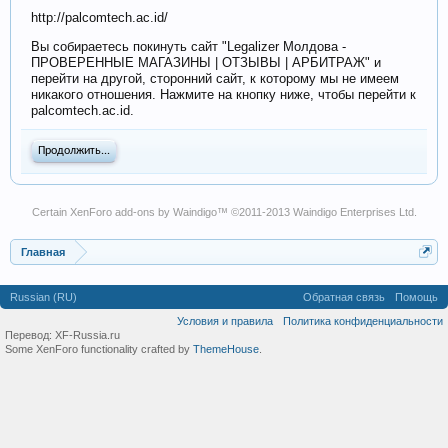
http://palcomtech.ac.id/
Вы собираетесь покинуть сайт "Legalizer Молдова -
ПРОВЕРЕННЫЕ МАГАЗИНЫ | ОТЗЫВЫ | АРБИТРАЖ" и
перейти на другой, сторонний сайт, к которому мы не имеем
никакого отношения. Нажмите на кнопку ниже, чтобы перейти к
palcomtech.ac.id.
Продолжить...
Certain
XenForo add-ons by Waindigo
™ ©2011-2013
Waindigo Enterprises Ltd
.
Главная
Russian (RU)
Обратная связь
Помощь
Условия и правила
Политика конфиденциальности
Перевод:
XF-Russia.ru
Some XenForo functionality crafted by
ThemeHouse
.