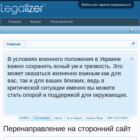
Войти или зарегистрироваться
Главная
Форум
Пользователи
Главная
военного положения в Украине
нять ясный ум и трезвость. Это
ться жизненно важным как для
для ваших близких, ведь в
 ситуации именно вы можете
ой и поддержкой для окружающих.
ВОЙНА
CrocoDealer
hajime
Есть Варик
Imperia Shop
AMF FACTORY
Перенаправление на сторонний сайт