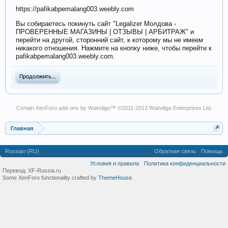
https://pafikabpemalang003.weebly.com
Вы собираетесь покинуть сайт "Legalizer Молдова -
ПРОВЕРЕННЫЕ МАГАЗИНЫ | ОТЗЫВЫ | АРБИТРАЖ" и
перейти на другой, сторонний сайт, к которому мы не имеем
никакого отношения. Нажмите на кнопку ниже, чтобы перейти к
pafikabpemalang003.weebly.com.
Продолжить...
Certain
XenForo add-ons by Waindigo
™ ©2011-2013
Waindigo Enterprises Ltd
.
Главная
Russian (RU)
Обратная связь
Помощь
Условия и правила
Политика конфиденциальности
Перевод:
XF-Russia.ru
Some XenForo functionality crafted by
ThemeHouse
.