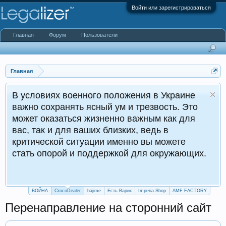
Войти или зарегистрироваться
Главная
Форум
Пользователи
Главная
енного положения в Украине
ь ясный ум и трезвость. Это
К
ся жизненно важным как для
 ваших близких, ведь в
итуации именно вы можете
и поддержкой для окружающих.
ВОЙНА
CrocoDealer
hajime
Есть Варик
Imperia Shop
AMF FACTORY
Перенаправление на сторонний сайт