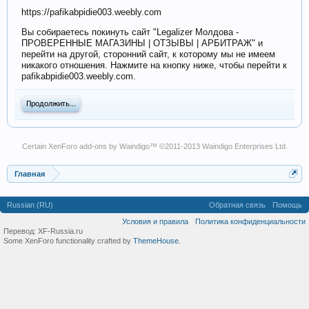
https://pafikabpidie003.weebly.com
Вы собираетесь покинуть сайт "Legalizer Молдова -
ПРОВЕРЕННЫЕ МАГАЗИНЫ | ОТЗЫВЫ | АРБИТРАЖ" и
перейти на другой, сторонний сайт, к которому мы не имеем
никакого отношения. Нажмите на кнопку ниже, чтобы перейти к
pafikabpidie003.weebly.com.
Продолжить...
Certain
XenForo add-ons by Waindigo
™ ©2011-2013
Waindigo Enterprises Ltd
.
Главная
Russian (RU)
Обратная связь
Помощь
Условия и правила
Политика конфиденциальности
Перевод:
XF-Russia.ru
Some XenForo functionality crafted by
ThemeHouse
.