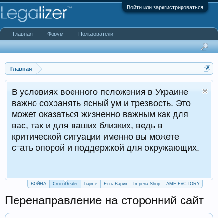
Войти или зарегистрироваться
Главная
Форум
Пользователи
Главная
военного положения в Украине
нять ясный ум и трезвость. Это
ться жизненно важным как для
для ваших близких, ведь в
 ситуации именно вы можете
ой и поддержкой для окружающих.
ВОЙНА
CrocoDealer
hajime
Есть Варик
Imperia Shop
AMF FACTORY
Перенаправление на сторонний сайт