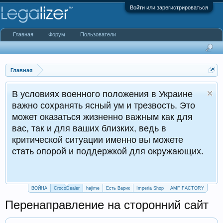
Войти или зарегистрироваться
Главная
Форум
Пользователи
Главная
енного положения в Украине
ть ясный ум и трезвость. Это
ся жизненно важным как для
 ваших близких, ведь в
итуации именно вы можете
и поддержкой для окружающих.
ВОЙНА
CrocoDealer
hajime
Есть Варик
Imperia Shop
AMF FACTORY
Перенаправление на сторонний сайт