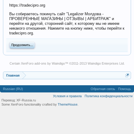
https://tradecipro.org
Вы собираетесь покинуть сайт "Legalizer Молдова -
ПРОВЕРЕННЫЕ МАГАЗИНЫ | ОТЗЫВЫ | АРБИТРАЖ" и
перейти на другой, сторонний сайт, к которому мы не имеем
никакого отношения. Нажмите на кнопку ниже, чтобы перейти к
tradecipro.org.
Продолжить...
Certain
XenForo add-ons by Waindigo
™ ©2011-2013
Waindigo Enterprises Ltd
.
Главная
Russian (RU)
Обратная связь
Помощь
Условия и правила
Политика конфиденциальности
Перевод:
XF-Russia.ru
Some XenForo functionality crafted by
ThemeHouse
.