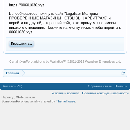
https://00601036.xyz
Вы собираетесь покинуть сайт "Legalizer Молдова -
ПРОВЕРЕННЫЕ МАГАЗИНЫ | ОТЗЫВЫ | АРБИТРАЖ" и
перейти на другой, сторонний сайт, к которому мы не имеем
никакого отношения. Нажмите на кнопку ниже, чтобы перейти к
00601036.xyz.
Продолжить...
Certain
XenForo add-ons by Waindigo
™ ©2011-2013
Waindigo Enterprises Ltd
.
Главная
Russian (RU)
Обратная связь
Помощь
Условия и правила
Политика конфиденциальности
Перевод:
XF-Russia.ru
Some XenForo functionality crafted by
ThemeHouse
.