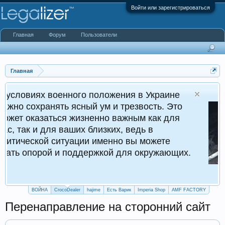
Войти или зарегистрироваться
Главная
Форум
Пользователи
Главная
енного положения в Украине
ть ясный ум и трезвость. Это
ся жизненно важным как для
 ваших близких, ведь в
итуации именно вы можете
и поддержкой для окружающих.
ВОЙНА
CrocoDealer
hajime
Есть Варик
Imperia Shop
AMF FACTORY
Перенаправление на сторонний сайт