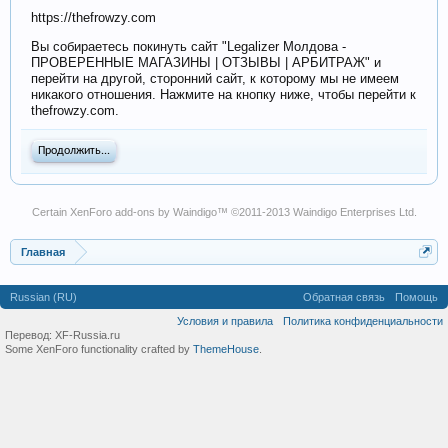
https://thefrowzy.com
Вы собираетесь покинуть сайт "Legalizer Молдова -
ПРОВЕРЕННЫЕ МАГАЗИНЫ | ОТЗЫВЫ | АРБИТРАЖ" и
перейти на другой, сторонний сайт, к которому мы не имеем
никакого отношения. Нажмите на кнопку ниже, чтобы перейти к
thefrowzy.com.
Продолжить...
Certain
XenForo add-ons by Waindigo
™ ©2011-2013
Waindigo Enterprises Ltd
.
Главная
Russian (RU)
Обратная связь
Помощь
Условия и правила
Политика конфиденциальности
Перевод:
XF-Russia.ru
Some XenForo functionality crafted by
ThemeHouse
.