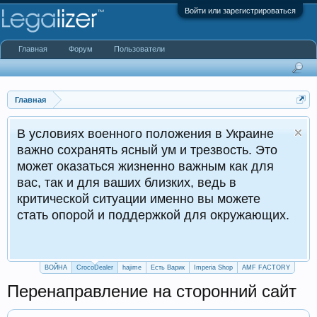
Войти или зарегистрироваться
Главная
Форум
Пользователи
Главная
военного положения в Украине
нять ясный ум и трезвость. Это
ться жизненно важным как для
для ваших близких, ведь в
 ситуации именно вы можете
ой и поддержкой для окружающих.
ВОЙНА
CrocoDealer
hajime
Есть Варик
Imperia Shop
AMF FACTORY
Перенаправление на сторонний сайт