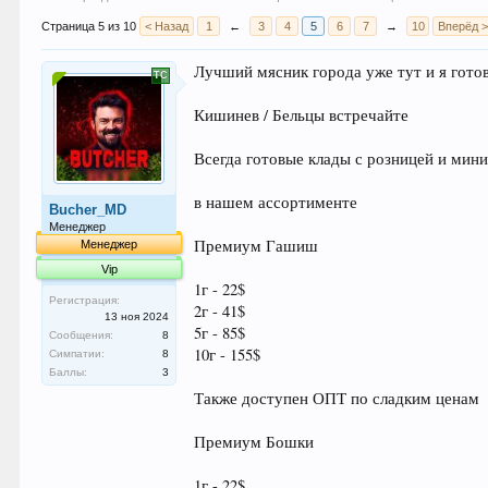
Страница 5 из 10
< Назад
1
←
3
4
5
6
7
→
10
Вперёд 
Лучший мясник города уже тут и я гото
Кишинев / Бельцы встречайте
Всегда готовые клады с розницей и мин
в нашем ассортименте
Bucher_MD
Менеджер
Премиум Гашиш
Менеджер
Vip
1г - 22$
Регистрация:
2г - 41$
13 ноя 2024
5г - 85$
Сообщения:
8
10г - 155$
Симпатии:
8
Баллы:
3
Также доступен ОПТ по сладким ценам
Премиум Бошки
1г - 22$