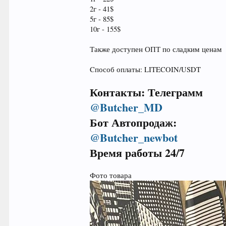
2г - 41$
5г - 85$
10г - 155$
Также доступен ОПТ по сладким ценам
Cпособ оплаты: LITECOIN/USDT
Контакты: Телеграмм
@Butcher_MD
Бот Автопродаж:
@Butcher_newbot
Время работы 24/7
Фото товара