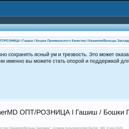
ПТ/РОЗНИЦА l Гашиш / Бошки Премиального Качества l Кишинев/Бельцы Заклад
зненно важным как для вас, так и
жающих.
erMD ОПТ/РОЗНИЦА l Гашиш / Бошки Пр
ства l Кишинев/Бельцы Закладки
", создана пользователем
Bucher_MD
,
8 ноя 2024
.