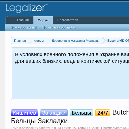
Главная
Пользователи
Форум
Поиск сообщений
Последние сообщения
Главная
Форум
Доверенные магазины Молдовы
ButcherMD О
анять ясный ум и трезвость. Это может оказаться жи
енно вы можете стать опорой и поддержкой для окру
Butch
Кишинёв
Закладки
Бельцы
24/7
Бельцы Закладки
Тема в разделе "
ButcherMD ОПТ/РОЗНИЦА l Гашиш / Бошки Премиального Каче