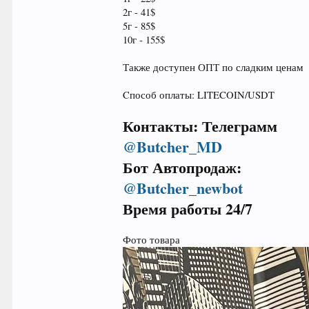
2г - 41$
5г - 85$
10г - 155$
Также доступен ОПТ по сладким ценам
Cпособ оплаты: LITECOIN/USDT
Контакты: Телеграмм
@Butcher_MD
Бот Автопродаж:
@Butcher_newbot
Время работы 24/7
Фото товара