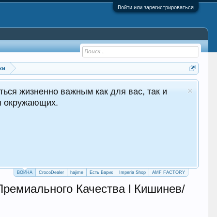
Войти или зарегистрироваться
ки
нно важным как для вас, так и
щих.
ВОЙНА
CrocoDealer
hajime
Есть Варик
Imperia Shop
AMF FACTORY
емиального Качества l Кишинев/