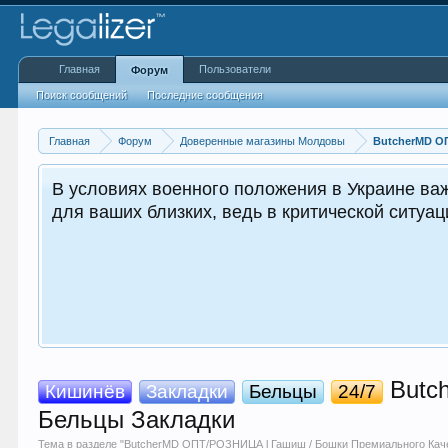
Главная
Пользователи
Форум
Поиск сообщений
Последние сообщения
Главная
Форум
Доверенные магазины Молдовы
ButcherMD О
словиях военного положения в Украине важно сохраня
 ваших близких, ведь в критической ситуации именн
Butch
Кишинёв
Закладки
Бельцы
24/7
Бельцы Закладки
Тема в разделе "
ButcherMD ОПТ/РОЗНИЦА l Гашиш / Бошки Премиального Каче