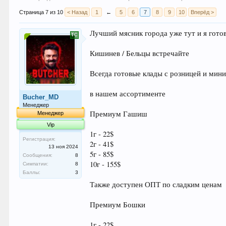
Страница 7 из 10
< Назад
1
←
5
6
7
8
9
10
Вперёд >
Лучший мясник города уже тут и я гото
Кишинев / Бельцы встречайте
Всегда готовые клады с розницей и мин
в нашем ассортименте
Bucher_MD
Менеджер
Премиум Гашиш
Менеджер
Vip
1г - 22$
Регистрация:
2г - 41$
13 ноя 2024
5г - 85$
Сообщения:
8
10г - 155$
Симпатии:
8
Баллы:
3
Также доступен ОПТ по сладким ценам
Премиум Бошки
1г - 22$