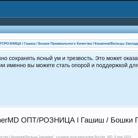
ПТ/РОЗНИЦА l Гашиш / Бошки Премиального Качества l Кишинев/Бельцы Заклад
ть ясный ум и трезвость. Это может оказаться жизне
о вы можете стать опорой и поддержкой для окружаю
erMD ОПТ/РОЗНИЦА l Гашиш / Бошки Пр
ства l Кишинев/Бельцы Закладки
", создана пользователем
Bucher_MD
,
8 ноя 2024
.