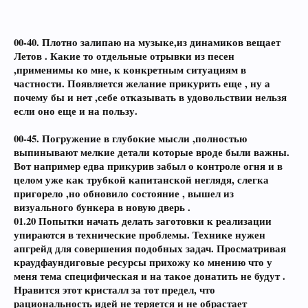
00-40. Плотно залипаю на музыке,из динамиков вещает
Летов . Какие то отдельные отрывки из песен
,применимы ко мне, к конкретным ситуациям в
частности. Появляется желание прикурить еще , ну а
почему бы и нет ,себе отказывать в удовольствии нельзя
если оно еще и на пользу.
00-45. Погружение в глубокие мысли ,полностью
выпинывают мелкие детали которые вроде были важны.
Вот например едва прикурив забыл о контроле огня и в
целом уже как трубкой капитанской неглядя, слегка
пригорело ,но обновило состояние , вышел из
визуального бункера в новую дверь .
01.20 Попытки начать делать заготовки к реализации
упираются в технические проблемы. Технике нужен
апгрейд для совершения подобных задач. Просматривая
краудфаундиговые ресурсы прихожу ко мнению что у
меня тема специфическая и на такое донатить не будут .
Нравится этот кристалл за тот предел, что
рациональность идей не теряется и не обрастает