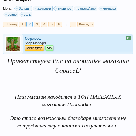
Метки:
бельцы
закладки
кишинев
легалайзер
молдова
ровно
соль
< Назад
1
2
3
4
5
6
→
8
Вперёд >
CopaceL
Shop Manager
Менеджер
Vip
Приветствуем Вас на площадке магазина
CopaceL!
Наш магазин находится в ТОП НАДЕЖНЫХ
магазинов Площадки.
Это стало возможным благодаря многолетнему
сотрудничеству с нашими Покупателями.