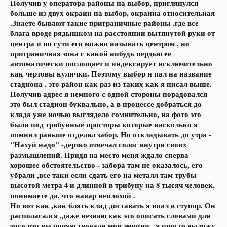
Получив у оператора районы на выбор, приглянулся
больше из двух окраин на выбор, окраина относительная
.Знаете бывают такие приграничные районы ,где все
блага вроде рядышком на расстоянии вытянутой руки от
центра и по сути его можно называть центром , но
приграничная зона с какой нибудь пердью ее
автоматически поглощает и индексирует исключительно
как чертовы кулички. Поэтому выбор и пал на название
стадиона , это район как раз из таких как я писал выше.
Получив адрес я немного с одной стороны порадовался
это был стадион буквально, а в процессе добраться до
клада уже ночью выглядело сомнительно, на фото это
были под трибунные просторы которые насколько я
помнил раньше отделял забор. Но откладывать до утра -
"Нахуй надо" -дерзко отвечал голос внутри своих
размышлений. Придя на место меня ждало сперва
хорошее обстоятельство - забора там не оказалось, его
убрали ,все таки если сдать его на металл там трубы
высотой метра 4 и длинной в трибуну на 8 тысяч человек,
понимаете да, что навар неплохой .
Но вот как ,как блять клад доставать я впал в ступор. Он
располагался ,даже незнаю как это описать словами для
того что вы почувствовали мои эмоции , я просто выложу