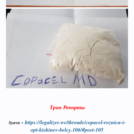
Трип Репорты
-
https://legalizer.ws/threads/copacel-roznica-i-
Syava
opt-kishinev-belcy.106/#post-105