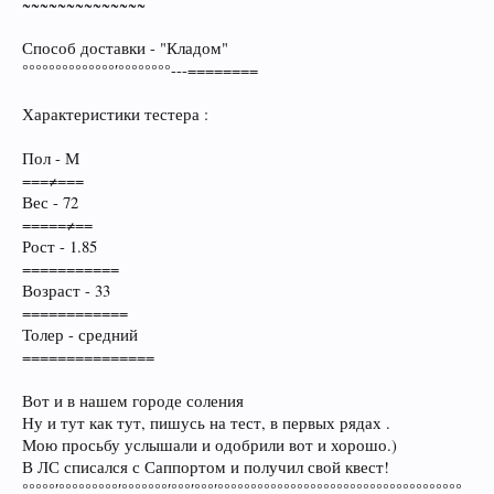
~~~~~~~~~~~~~~
Способ доставки - "Кладом"
°°°°°°°°°°°°°°′°°°°°°°°---========
Характеристики тестера :
Пол - М
===≠===
Вес - 72
=====≠==
Рост - 1.85
===========
Возраст - 33
============
Толер - средний
===============
Вот и в нашем городе соления
Ну и тут как тут, пишусь на тест, в первых рядах .
Мою просьбу услышали и одобрили вот и хорошо.)
В ЛС списался с Саппортом и получил свой квест!
°°°°°′°°°°°°°°°′°°°°°°°′°°°′°°°′°°°°°°°°°°°°°°°°°°°°°°°°°°°°°°°°°°°°°