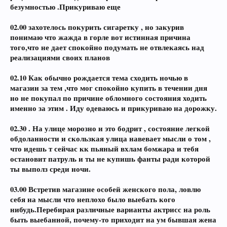
безумностью .Прикуриваю еще
02.00 захотелось покурить сигаретку , но закурив
понимаю что жажда в горле вот истинная причина
того,что не дает спокойно подумать не отвлекаясь над
реализациями своих планов
02.10 Как обычно рождается тема сходить ночью в
магазин за тем ,что мог спокойно купить в течении дня
но не покупал по причине обломного состояния ходить
именно за этим . Иду одеваюсь и прикуриваю на дорожку.
02.30 . На улице морозно и это бодрит , состояние легкой
обдоланности и скользкая улица навевает мысли о том ,
что идешь т сейчас кк пьяный вхлам бомжара и тебя
остановит патруль и ты не купишь фанты ради которой
ты выполз среди ночи.
03.00 Встретив магазине особей женского пола, ловлю
себя на мысли что неплохо было выебать кого
нибудь.Перебирая различные варианты актрисс на роль
быть выебанной, почему-то приходит на ум бывшая жена