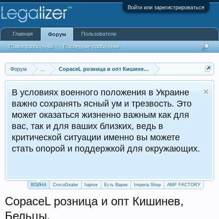
Войти или зарегистрироваться
Главная
Пользователи
Форум
Поиск сообщений
Последние сообщения
Форум
...
CopaceL розница и опт Кишинев, Бельцы
В условиях военного положения в Украине
важно сохранять ясный ум и трезвость. Это
может оказаться жизненно важным как для
вас, так и для ваших близких, ведь в
критической ситуации именно вы можете
стать опорой и поддержкой для окружающих.
ВОЙНА
CrocoDealer
hajime
Есть Варик
Imperia Shop
AMF FACTORY
CopaceL розница и опт Кишинев,
Бельцы.