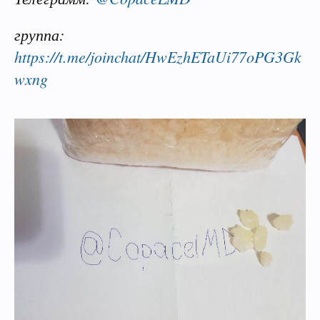
группа:
https://t.me/joinchat/HwEzhETaUi77oPG3Gk
wxng