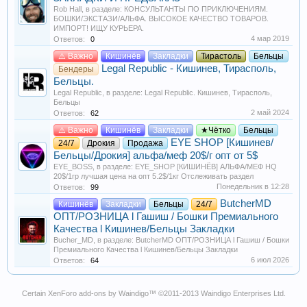
Rob Hall
, в разделе:
КОНСУЛЬТАНТЫ ПО ПРИКЛЮЧЕНИЯМ.
БОШКИ/ЭКСТАЗИ/АЛЬФА. ВЫСОКОЕ КАЧЕСТВО ТОВАРОВ.
ИМПОРТ! ИЩУ КУРЬЕРА.
4 мар 2019
Ответов:
0
⚠️ Важно
Кишинёв
Закладки
Тирастоль
Бельцы
Legal Republic - Кишинев, Тирасполь,
Бендеры
Бельцы.
Legal Republic
, в разделе:
Legal Republic. Кишинев, Тирасполь,
Бельцы
2 май 2024
Ответов:
62
⚠️ Важно
Кишинёв
Закладки
★Чётко
Бельцы
EYE SHOP [Кишинев/
24/7
Дрокия
Продажа
Бельцы/Дрокия] альфа/меф 20$/г опт от 5$
EYE_BOSS
, в разделе:
EYE_SHOP [КИШИНЁВ] АЛЬФА/МЕФ HQ
20$/1гр лучшая цена на опт 5.2$/1кг Отслеживать раздел
Понедельник в 12:28
Ответов:
99
ButcherMD
Кишинёв
Закладки
Бельцы
24/7
ОПТ/РОЗНИЦА l Гашиш / Бошки Премиального
Качества l Кишинев/Бельцы Закладки
Bucher_MD
, в разделе:
ButcherMD ОПТ/РОЗНИЦА l Гашиш / Бошки
Премиального Качества l Кишинев/Бельцы Закладки
6 июл 2026
Ответов:
64
Certain
XenForo add-ons by Waindigo
™ ©2011-2013
Waindigo Enterprises Ltd
.