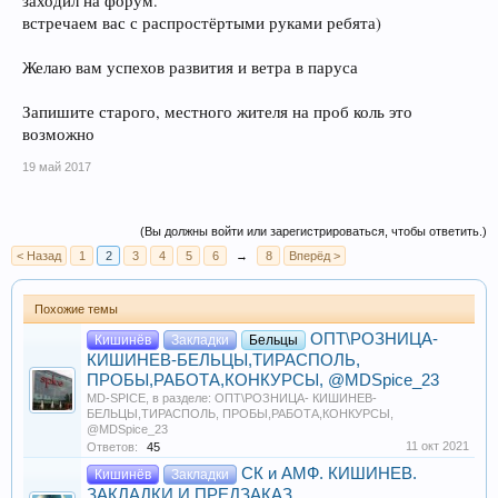
заходил на форум.
встречаем вас с распростёртыми руками ребята)
Желаю вам успехов развития и ветра в паруса
Запишите старого, местного жителя на проб коль это
возможно
19 май 2017
(Вы должны войти или зарегистрироваться, чтобы ответить.)
< Назад
1
2
3
4
5
6
→
8
Вперёд >
Похожие темы
ОПТ\РОЗНИЦА-
Кишинёв
Закладки
Бельцы
КИШИНЕВ-БЕЛЬЦЫ,ТИРАСПОЛЬ,
ПРОБЫ,РАБОТА,КОНКУРСЫ, @MDSpice_23
MD-SPICE
, в разделе:
ОПТ\РОЗНИЦА- КИШИНЕВ-
БЕЛЬЦЫ,ТИРАСПОЛЬ, ПРОБЫ,РАБОТА,КОНКУРСЫ,
@MDSpice_23
11 окт 2021
Ответов:
45
СК и АМФ. КИШИНЕВ.
Кишинёв
Закладки
ЗАКЛАДКИ И ПРЕДЗАКАЗ