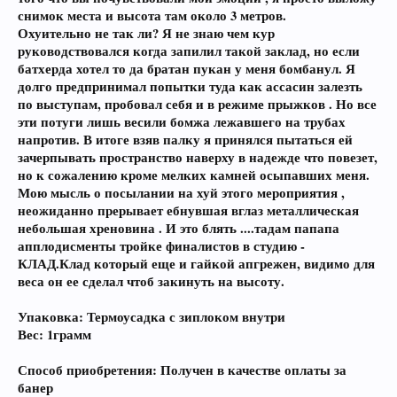
снимок места и высота там около 3 метров.
Охуительно не так ли? Я не знаю чем кур
руководствовался когда запилил такой заклад, но если
батхерда хотел то да братан пукан у меня бомбанул. Я
долго предпринимал попытки туда как ассасин залезть
по выступам, пробовал себя и в режиме прыжков . Но все
эти потуги лишь весили бомжа лежавшего на трубах
напротив. В итоге взяв палку я принялся пытаться ей
зачерпывать пространство наверху в надежде что повезет,
но к сожалению кроме мелких камней осыпавших меня.
Мою мысль о посылании на хуй этого мероприятия ,
неожиданно прерывает ебнувшая вглаз металлическая
небольшая хреновина . И это блять ....тадам папапа
апплодисменты тройке финалистов в студию -
КЛАД.Клад который еще и гайкой апгрежен, видимо для
веса он ее сделал чтоб закинуть на высоту.
Упаковка: Термоусадка с зиплоком внутри
Вес: 1грамм
Способ приобретения: Получен в качестве оплаты за
банер