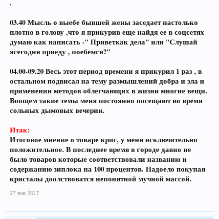
.
03.40 Мысль о выебе бывшей жены заседает настолько
плотно в голову ,что я прикурив еще найдя ее в соцсетях
думаю как написать -" Приветкак дела" или "Слушай
ясегодня приеду , поебемся?"
04.00-09.20 Весь этот период времени я прикурил 1 раз , в
остальном подвисал на тему размышлений добра и зла и
применении методов облегчающих в жизни многие вещи.
Воощем такие темы меня постоянно посещают во время
сольных дымовых вечерин.
Итак:
Итоговое мнение о товаре крис, у меня исключительно
положительное. В последнее время в городе давно не
было товаров которые соответствовали названию и
содержанию зиплока на 100 процентов. Надоело покупая
кристалы доолствоватся непонятной мучной массой.
27 янв 2017