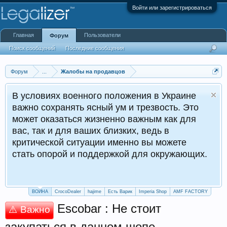
Войти или зарегистрироваться
Главная
Пользователи
Форум
Поиск сообщений
Последние сообщения
Форум
...
Жалобы на продавцов
В условиях военного положения в Украине
важно сохранять ясный ум и трезвость. Это
может оказаться жизненно важным как для
вас, так и для ваших близких, ведь в
критической ситуации именно вы можете
стать опорой и поддержкой для окружающих.
ВОЙНА
CrocoDealer
hajime
Есть Варик
Imperia Shop
AMF FACTORY
Escobar : Не стоит
⚠️ Важно
закупаться в данном шопе