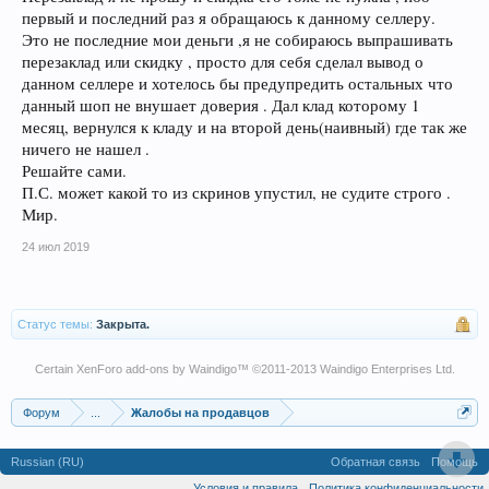
первый и последний раз я обращаюсь к данному селлеру.
Это не последние мои деньги ,я не собираюсь выпрашивать
перезаклад или скидку , просто для себя сделал вывод о
данном селлере и хотелось бы предупредить остальных что
данный шоп не внушает доверия . Дал клад которому 1
месяц, вернулся к кладу и на второй день(наивный) где так же
ничего не нашел .
Решайте сами.
П.С. может какой то из скринов упустил, не судите строго .
Мир.
24 июл 2019
Статус темы:
Закрыта.
Certain
XenForo add-ons by Waindigo
™ ©2011-2013
Waindigo Enterprises Ltd
.
Форум
...
Жалобы на продавцов
Russian (RU)
Обратная связь
Помощь
Условия и правила
Политика конфиденциальности