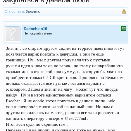
Статус темы:
Закрыта.
Dedochelo16
Не покупай у меня!
Значит , со старым другом сидим на террасе пьем пиво и тут
появляется варик поехать к девчулям, а они те ещё
грешницы. Ну , мы с другом подумали что с пустыми
руками идти к ним тоже не варик , по этому нашкрябали кто
сколько мог, в итоге собрали сумму, на которую бы хватило
приобрести только 0.5 СК кристалов. Прошлись по Бельцким
шопам, оказывается все пустые , остался вариант с
эскобаром. Зашёл я значит на лигу , может тут что нибудь
найду . Ну и в итоге единственным вариантом остался
Escobar . Я не особо хотел покупать в данном шопе , ибо
услышал/прочёл много жалоб на данный шоп. Но нам с
другом не сиделось на месте , решили все таки рискнуть и
написать оператору с юзером @esc777md .
Итог ясен судя по скриншотам .
Перезаклад я не прошу и скидка его тоже не нужна , ибо