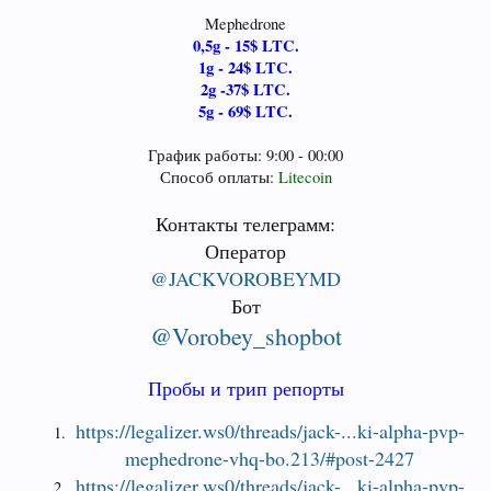
Mephedrone
0,5g - 15$ LTC.
1g - 24$ LTC.
2g -37$ LTC.
5g - 69$ LTC.
График работы: 9:00 - 00:00
Способ оплаты:
Litecoin
Контакты телеграмм:
Оператор
@JACKVOROBEYMD
Бот
@Vorobey_shopbot
Пробы и трип репорты
https://legalizer.ws0/threads/jack-...ki-alpha-pvp-
mephedrone-vhq-bo.213/#post-2427
https://legalizer.ws0/threads/jack-...ki-alpha-pvp-