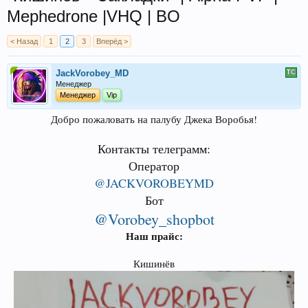
Mephedrone |VHQ | BO
< Назад
1
2
3
Вперёд >
JackVorobey_MD
Менеджер
Менеджер
Vip
Добро пожаловать на палубу Джека Воробья!
Контакты телеграмм:
Оператор
@JACKVOROBEYMD
Бот
@Vorobey_shopbot
Наш прайс:
Кишинёв