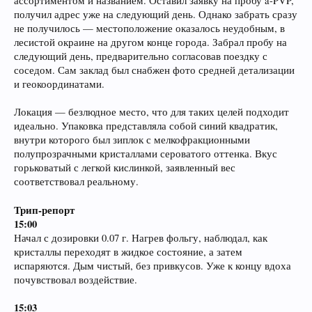
ассортиментом и названием. Оставил заявку на пробу a-PVP,
получил адрес уже на следующий день. Однако забрать сразу
не получилось — местоположение оказалось неудобным, в
лесистой окраине на другом конце города. Забрал пробу на
следующий день, предварительно согласовав поездку с
соседом. Сам заклад был снабжен фото средней детализации
и геокоординатами.
Локация — безлюдное место, что для таких целей подходит
идеально. Упаковка представляла собой синий квадратик,
внутри которого был зиплок с мелкофракционными
полупрозрачными кристаллами сероватого оттенка. Вкус
горьковатый с легкой кислинкой, заявленный вес
соответствовал реальному.
Трип-репорт
15:00
Начал с дозировки 0.07 г. Нагрев фольгу, наблюдал, как
кристаллы переходят в жидкое состояние, а затем
испаряются. Дым чистый, без привкусов. Уже к концу вдоха
почувствовал воздействие.
15:03