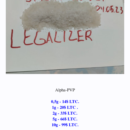
Alpha-PVP
0,5g - 14$ LTC.
1g - 20$ LTC .
2g - 33$ LTC.
5g - 66$ LTC.
10g - 99$ LTC.