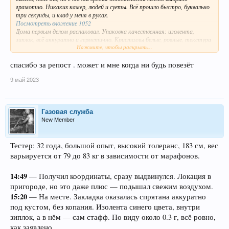
грамотно. Никаких камер, людей и суеты. Всё прошло быстро, буквально
три секунды, и клад у меня в руках.
Посмотреть вложение 1052
Дома первым делом распаковал. Упаковка качественная: изолента,
зиплок, всё аккуратно и герметично. Кристаллы белые, ровные, текстура
Нажмите, чтобы раскрыть...
внушает доверие. Не стал затягивать и приготовил фольгу. Сначала
дозировка 0.08. Поджёг, глубокий вдох, и сразу накрыло. Приход мягкий,
без рывков, но мощный. Эйфория настигла моментально — всё вокруг
спасибо за репост . может и мне когда ни будь повезёт
стало ярче, настроение взлетело, а усталость как рукой сняло.
Посмотреть вложение 1051
9 май 2023
Второй заход через полчаса — тот же эффект. Голова лёгкая, тело
словно парит, мысли текут плавно, но уже начинают расплываться
границы реальности. Прогулялся по квартире, потом пригласил соседа, и
Газовая служба
вместе добавили ещё 0.09 на новую фольгу. После этого захотелось
New Member
просто расслабиться. Примерно до 22:00 курили, болтали, а потом
решили разбавить всё водкой. Тут я переборщил, и отключился так,
будто меня накрыли лопатой.
Тестер: 32 года, большой опыт, высокий толеранс, 183 см, вес
Выводы:
варьируется от 79 до 83 кг в зависимости от марафонов.
14:49
— Получил координаты, сразу выдвинулся. Локация в
Вещество:
8/10. Качественный стафф.
Упаковка:
9/10. Без нареканий.
пригороде, но это даже плюс — подышал свежим воздухом.
Место:
8/10. Надёжно, но далековато.
15:20
— На месте. Закладка оказалась спрятана аккуратно
Оператор:
9/10. Работает чётко.
под кустом, без копания. Изолента синего цвета, внутри
зиплок, а в нём — сам стафф. По виду около 0.3 г, всё ровно,
Джек Воробей не подкачал, думаю, ещё вернусь к ним за новым товаром.
как заявлено.