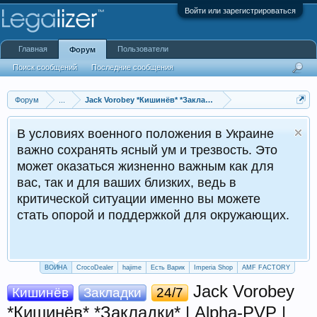
Войти или зарегистрироваться
Главная
Пользователи
Форум
Поиск сообщений
Последние сообщения
Форум
...
Jack Vorobey *Кишинёв* *Закладки* | Alpha-PVP | VHQ
В условиях военного положения в Украине
важно сохранять ясный ум и трезвость. Это
может оказаться жизненно важным как для
вас, так и для ваших близких, ведь в
критической ситуации именно вы можете
стать опорой и поддержкой для окружающих.
ВОЙНА
CrocoDealer
hajime
Есть Варик
Imperia Shop
AMF FACTORY
Jack Vorobey
Кишинёв
Закладки
24/7
*Кишинёв* *Закладки* | Alpha-PVP |