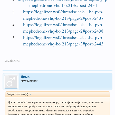
mephedrone-vhq-bo.213/#post-2434
https://legalizer.ws0/threads/jack-...ha-pvp-
mephedrone-vhq-bo.213/page-2#post-2437
https://legalizer.ws0/threads/jack-...ha-pvp-
mephedrone-vhq-bo.213/page-2#post-2438
https://legalizer.ws0/threads/jack-...ha-pvp-
mephedrone-vhq-bo.213/page-3#post-2443
3 май 2023
Дима
New Member
Vagon сказал(а):
↑
Джек Воробей — звучит интригующе, и как фанат фильма, я не мог не
записаться на пробу в этом шопе. Уже на следующий день пришло
сообщение с координатами. Локация оказалась в лесу за городом —
далеко, конечно, но с точки зрения безопасности место выбрано