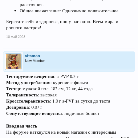
расстояния.
Общее впечатление: Однозначно положительное.
Берегите себя и здоровье, оно у нас одно. Всем мира и
ровного настроя!
10 май 2023
vitaman
New Member
Тестируемое вещество
: a-PVP 0.3 г
Метод употребления
: курение с фольги
Тестер
: мужской пол, 182 см, 72 кг, 44 года
Толерантность
: высокая
Кросстолерантность
: 1.0 г a-PVP за сутки до теста
Дозировка
: 0.07 г
Сопутствующие вещества
: индичные бошки
Вводная часть
На форуме наткнулся на новый магазин с интересным