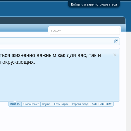
Войти или зарегистрироваться
ться жизненно важным как для вас, так и
ля окружающих.
ВОЙНА
CrocoDealer
hajime
Есть Варик
Imperia Shop
AMF FACTORY