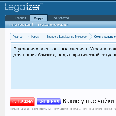
Главная
Пользователи
Форум
Поиск сообщений
Последние сообщения
Главная
Форум
Бизнес с Legalizer по Молдове
Сомнительные
В условиях военного положения в Украине важ
для ваших близких, ведь в критической ситуа
Какие у нас чайки
⚠️ Важно
Кишинёв
Тема в разделе "
Сомнительные покупатели
", создана пользователем
solebar
,
2