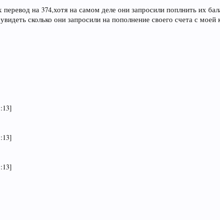
х перевод на 374,хотя на самом деле они запросили поплнить их ба
 увидеть сколько они запросили на пополнение своего счета с мое
:13]
:13]
:13]