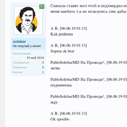
Сначала ставят мол чтоб я подтвердил и
меня наебать т,к не пользуюсь сим дабы
A B, [06.06.19 01:13]
Kak podnimu
solebar
A B, [06.06.19 01:13]
Не покупай у меня!
Sopsiu ok brat
Регистрация:
15 май 2019
PabloSolebarMD На Проводе!, [06.06.19 01
Сообщения:
5
легко
Симпатии:
0
Баллы:
1
PabloSolebarMD На Проводе!, [06.06.19 01
поднимешь
PabloSolebarMD На Проводе!, [06.06.19 01
жду
A B, [06.06.19 01:13]
Ok sposibo