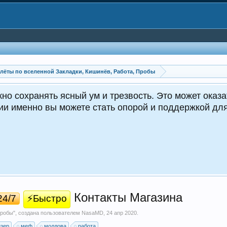
лёты по вселенной Закладки, Кишинёв, Работа, Пробы
но сохранять ясный ум и трезвость. Это может оказа
ции именно вы можете стать опорой и поддержкой д
Контакты Магазина
24/7
⚡Быстро
Пробы
", создана пользователем
NasaMD
,
24 апр 2020
.
йзер
меф
молдова
работа