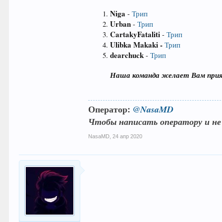
Niga
-
Трип
Urban
-
Трип
CartakyFataliti
-
Трип
Ulibka Makaki -
Трип
dearchuck
-
Трип
Наша команда желает Вам прия
Оператор:
@NasaMD
Чтобы написать оператору и не
NasaMD
,
24 апр 2020