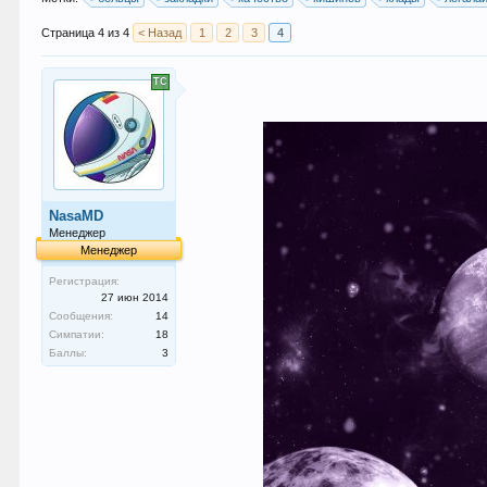
Страница 4 из 4
< Назад
1
2
3
4
NasaMD
Менеджер
Менеджер
Регистрация:
27 июн 2014
Сообщения:
14
Симпатии:
18
Баллы:
3