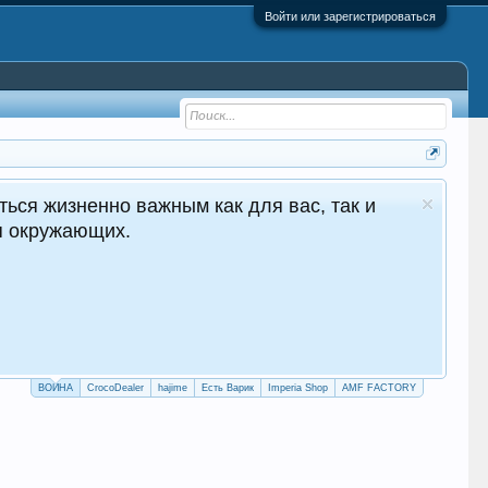
Войти или зарегистрироваться
ться жизненно важным как для вас, так и
ля окружающих.
ВОЙНА
CrocoDealer
hajime
Есть Варик
Imperia Shop
AMF FACTORY