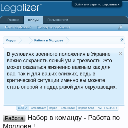
Войти или зарегистрироваться
Главная
Пользователи
Форум
Поиск сообщений
Последние сообщения
Форум
...
Работа в Молдове
В условиях военного положения в Украине
важно сохранять ясный ум и трезвость. Это
может оказаться жизненно важным как для
вас, так и для ваших близких, ведь в
критической ситуации именно вы можете
стать опорой и поддержкой для окружающих.
ВОЙНА
CrocoDealer
hajime
Есть Варик
Imperia Shop
AMF FACTORY
Набор в команду - Работа по
Работа
Молдове !