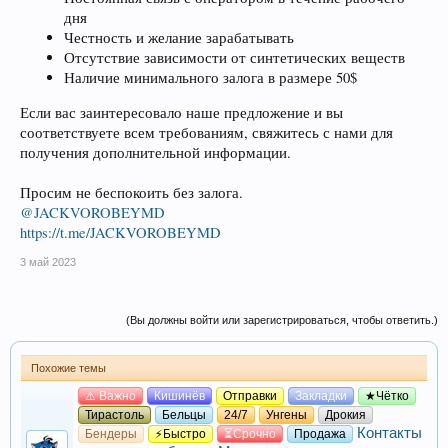
дня
Честность и желание зарабатывать
Отсутствие зависимости от синтетических веществ
Наличие минимального залога в размере 50$
Если вас заинтересовало наше предложение и вы
соответствуете всем требованиям, свяжитесь с нами для
получения дополнительной информации.
Просим не беспокоить без залога.
@JACKVOROBEYMD
https://t.me/JACKVOROBEYMD
3 май 2023
(Вы должны войти или зарегистрироваться, чтобы ответить.)
Похожие темы
⚠️ Важно
Кишинёв
Отправки
Закладки
★Чётко
Тирастоль
Бельцы
24/7
Унгены
Дрокия
Контакты
Бендеры
⚡Быстро
⏳Срочно
Продажа