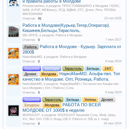
и правила работы в Молдове
Prostokvashino
, в разделе:
ПРОСТОКВАШИНО в Молдове ! КОКС,
АМФ, A-PVP, МЕФ(мяу), ЛСД, МДМА, XTC, Д-мет, Рега. ПРОБЫ
МАГАЗИНАМ!
23 сен 2025
Ответов:
91
Работа в Молдове(Курьер,Тегер,Оператор).
Кишинев,Бельцы,Тирасполь,
MD-SPICE
, в разделе:
Работа в Молдове
7 июн 2017
Ответов:
0
Работа в Молдове - Курьер. Зарплата от
Работа
2800$
NarkoManMD
, в разделе:
Работа в Молдове
8 мар 2024
Ответов:
0
Кишинёв
Закладки
Тирастоль
Бельцы
24/7
НаркоМанMD. Альфа-пвп. Топ
Дрокия
Молдова
качество в Молдове. Опт, Розница, Работа.
NarkoManMD
, в разделе:
НаркоМанMD | Топ качество Альфа-пвп
на в Молдове | Опт | Работа | Соль
8 мар 2024
Ответов:
0
Кишинёв
Тирастоль
Бельцы
Унгены
Дрокия
РАБОТА ПО ВСЕЙ
Бендеры
Молдова
МОЛДОВЕ ОТ 1000$ в неделю
M1DN1GHT
, в разделе:
M1DN1GHT Кишинёв Соль, Меф, Шиш,
Хтс, Мет Опт 3.5$-1г |Клад 12$-1г Работа от 25$ за 1- клад!
26 июн 2024
Ответов:
0