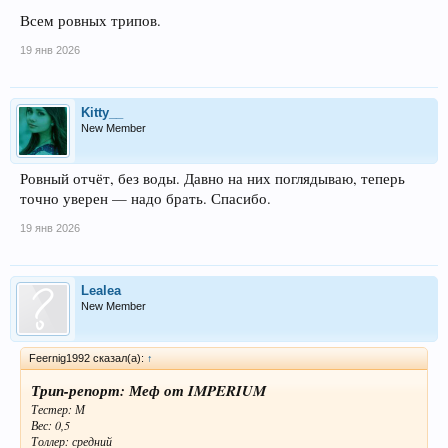
Всем ровных трипов.
19 янв 2026
Kitty__
New Member
Ровный отчёт, без воды. Давно на них поглядываю, теперь
точно уверен — надо брать. Спасибо.
19 янв 2026
Lealea
New Member
Feernig1992 сказал(а):
↑
Трип-репорт: Меф от IMPERIUM
Тестер: М
Вес: 0,5
Толлер: средний