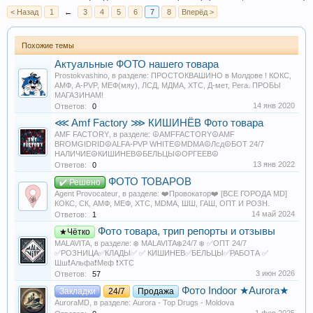
До сих пор ровно прет. Нет желания сразу догоняться, хотя обычно на
< Назад
1
←
3
4
5
6
7
8
Вперёд >
мефе рука тянется добавить через полчаса. Тут эффект держится
уверенно, без просадок.
Похожие темы
Разговор с корешем затянулся на час — обсуждали всё подряд, смеялись.
Никакой паранойи, только позитив и лёгкость.
Актуальные ФОТО нашего товара
Prostokvashino
, в разделе:
ПРОСТОКВАШИНО в Молдове ! КОКС,
02:00
АМФ, A-PVP, МЕФ(мяу), ЛСД, МДМА, XTC, Д-мет, Рега. ПРОБЫ
МАГАЗИНАМ!
Начал плавно отпускать. Спада резкого нет — просто становится
14 янв 2020
Ответов:
0
спокойнее, мысли замедляются. Тело расслабленное, без разбитости.
⋘ Amf Factory ⋙ КИШИНЁВ Фото товара
AMF FACTORY
, в разделе:
☮️AMFFACTORY☮️AMF
03:30
BROMGIDRID☮️ALFA-PVP WHITE☮️MDMA☮️Лсд☮️БОТ 24/7
НАЛИЧИЕ☮️КИШИНЕВ☮️БЕЛЬЦЫ☮️ОРГЕЕВ☮️
Вышел в ноль. Ухода практически нет — лёгкая усталость, но не та
13 янв 2022
Ответов:
0
апатия, после которой вставать не хочется. Покурил шишки и лёг спать.
ФОТО ТОВАРОВ
✔️ Решено
Agent Provocateur
, в разделе:
❤️Провокатор❤️ [ВСЕ ГОРОДА MD]
Итоги
КОКС, СК, АМФ, МЕФ, XTC, MDMA, ШШ, ГАШ, ОПТ И РОЗН.
14 май 2024
Ответов:
1
Меф от IMPERIUM порадовал. Чистый, ровный, без примесей в голове.
Эйфория рабочая, стимуляция адекватная, отход мягкий. Для тех, кто
Фото товара, трип репорты и отзывы
★Чётко
устал от перекрученного продукта с дикими сердцебиениями — самое то.
MALAVITA
, в разделе:
❄️ MALAVITA❄️24/7 ❄️ ✅ОПТ 24/7
✅РОЗНИЦА✅КЛАДЫ✅ ✅ КИШИНЕВ✅БЕЛЬЦЫ✅РАБОТА ✅
Клад: 10/10 (касание, метка точная)
Шш❗️Альфа❗️Меф ❗️ХТС
Стафф: 9/10
3 июн 2026
Ответов:
57
Сервис: 10/10
Фото Indoor ★Aurora★
Закладки
24/7
Продажа
AuroraMD
, в разделе:
Aurora - Top Drugs - Moldova
Всем ровных трипов.