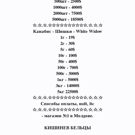
500шт - 2500$
1000шт - 4000$
2000шт - 7500$
5000шт - 18500$
☆.☆.☆.☆☆☆☆☆☆☆☆☆☆.☆.☆.☆
Канабис - Шишки - White Widow
1г - 19$
2г - 30$
5г - 60$
10г - 100$
50г - 400$
100г - 700$
500г - 3000$
1кг - 5000$
3кг - 14000$
5кг 22500$
☆.☆.☆.☆☆☆☆☆☆☆☆☆☆.☆.☆.☆
Способы оплаты, usdt, ltc
☆.☆.☆.☆☆☆☆☆☆☆☆☆☆.☆.☆.☆
- магазин №1 в Молдове.
КИШИНЕВ БЕЛЬЦЫ