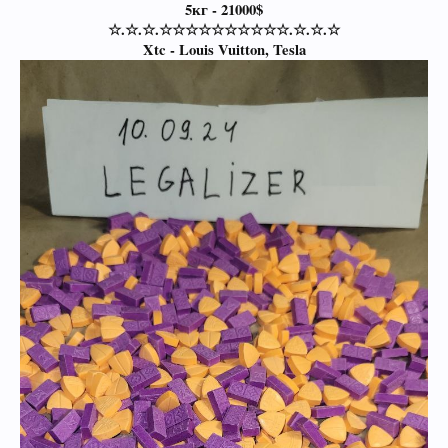
5кг - 21000$
☆.☆.☆.☆☆☆☆☆☆☆☆☆☆.☆.☆.☆
Xtc - Louis Vuitton, Tesla