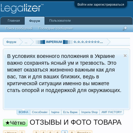
Войти или зарегистрироваться
Главная
Пользователи
Форум
Поиск сообщений
Последние сообщения
Форум
...
░▒▓█ IMPERIUM █▓▒░ ☆.☆.☆.☆☆☆☆☆☆☆☆☆☆.☆.☆.☆ ░▒
В условиях военного положения в Украине
важно сохранять ясный ум и трезвость. Это
может оказаться жизненно важным как для
вас, так и для ваших близких, ведь в
критической ситуации именно вы можете
стать опорой и поддержкой для окружающих.
ВОЙНА
CrocoDealer
hajime
Есть Варик
Imperia Shop
AMF FACTORY
ОТЗЫВЫ И ФОТО ТОВАРА
★Чётко