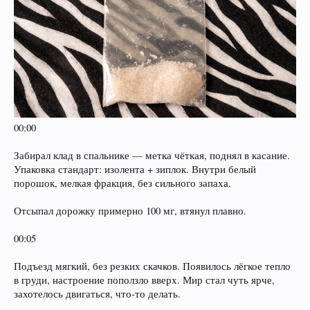
IMPERIUM — вы, конечно, психи. Но добрые.
Потому что всё это было
мощно, нежно и не страшно
.
Итог:
Если ты берёшь Alpha-PVP, чтобы бежать по потолку — ищи другое.
А если хочешь вечер, в котором есть и философия, и ритуал с котом, и
диктофон с чушью, которую будешь потом слушать с улыбкой —
бери, не
бойся.
00:00
Забирал клад в спальнике — метка чёткая, поднял в касание.
Упаковка стандарт: изолента + зиплок. Внутри белый
порошок, мелкая фракция, без сильного запаха.
Отсыпал дорожку примерно 100 мг, втянул плавно.
00:05
Подъезд мягкий, без резких скачков. Появилось лёгкое тепло
в груди, настроение поползло вверх. Мир стал чуть ярче,
захотелось двигаться, что-то делать.