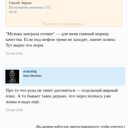
Способ: дороги
Посмотреть вложение 1312
00:00
Забирал клад в спальнике — метка чёткая, поднял в касание. Упаковка
Нажмите, чтобы раскрыть...
стандарт: изолента + зиплок. Внутри белый порошок, мелкая фракция,
без сильного запаха.
"Музыка заиграла сочнее" — для меня главный маркер
качества. Если под мефом треки не заходят, значит шляпа.
Отсыпал дорожку примерно 100 мг, втянул плавно.
Тут видно что норм.
00:05
19 янв 2026
Подъезд мягкий, без резких скачков. Появилось лёгкое тепло в груди,
настроение поползло вверх. Мир стал чуть ярче, захотелось двигаться,
что-то делать.
macetaj
00:15
New Member
Раскачало нормально. Эйфория чистая, без мусора в голове. Мысли текут
ровно, хочется общаться, писать, делиться. Музыка заиграла сочнее —
Про то что рука не тянет догоняться — отдельный жирный
каждый инструмент отдельно слышно.
плюс. А то бывает такое дерьмо, что через полчаса уже
ломка и надо ещё.
Стимуляция рабочая: не колбасит, но сидеть на месте сложно. Взял
телефон, начал листать, наводить порядок в галерее — обычно бесит, а
19 янв 2026
сейчас в кайф.
00:45
(Вы должны войти или зарегистрироваться, чтобы ответить.)