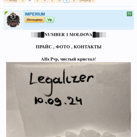
< Назад
1
←
3
4
5
6
7
8
Вперёд >
IMPERIUM
Менеджер
Vip
░▒▓█NUMBER 1 MOLDOVA█▓▒░
ПРАЙС , ФОТО , КОНТАКТЫ
Alfa Pvp, чистый кристал
!