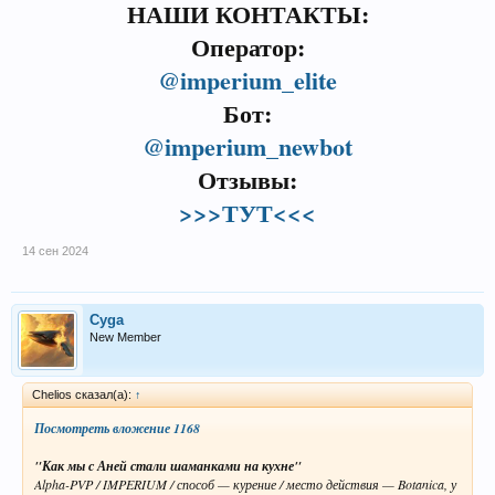
НАШИ КОНТАКТЫ:
Оператор:
@imperium_elite
Бот:
@imperium_newbot
Отзывы:
>>>ТУТ<<<
14 сен 2024
Cyga
New Member
Chelios сказал(а):
↑
Посмотреть вложение 1168
"Как мы с Аней стали шаманками на кухне"
Alpha-PVP / IMPERIUM / способ — курение / место действия — Botanica, у