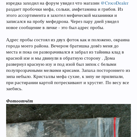
изредка заходил на форум увидел что магазин
@CrocoDealer
раздает пробочки мефа, сольки, амфетамина и грибов. Из
этого ассортимента я захотел мефической мазанинки и
записался на пробу мефедрона. Через пару дней увидел
новое сообщение в личке - это был адрес пробы.
Адрес пробы состоял из двух фоток как и положено, окраина
города моего района. Вечером братишка довёз меня до
места и пока он разворачивался я забрал из тайника клад в
красной изе и мы двинули в обратную сторону . Дома
развернул красную изу и под изой был зипок с белыми
полупрозрачными мелкими крисами. Запаха постороннего из
зипа небыло. Кристаллы мефа сухие, к зипу не прилипали,
при растирании картой потрескивают и хрустят. По весу все
заебись.
Фотоотчёт