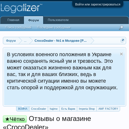
Войти или зарегистрироваться
Главная
Пользователи
Форум
Поиск сообщений
Последние сообщения
Форум
...
CrocoDealer - №1 в Молдове [Работа от 1500$]
В условиях военного положения в Украине
важно сохранять ясный ум и трезвость. Это
может оказаться жизненно важным как для
вас, так и для ваших близких, ведь в
критической ситуации именно вы можете
стать опорой и поддержкой для окружающих.
ВОЙНА
CrocoDealer
hajime
Есть Варик
Imperia Shop
AMF FACTORY
Отзывы о магазине
★Чётко
«CrocoDealer»