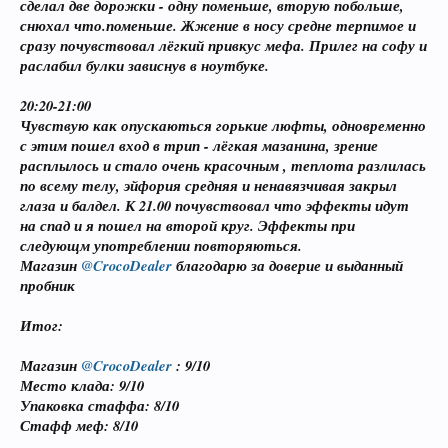
сделал две дорожки - одну поменьше, вторую побольше,
снюхал что.поменьше. Жжение в носу средне терпимое и
сразу почувствовал лёгкий привкус мефа. Прилег на софу и
раслабил булки зависнув в ноутбуке.
20:20-21:00
Чувствую как опускаються горькие люфты, одновременно
с этим пошел вход в трип - лёгкая мазанина, зрение
расплылось и стало очень красочным , теплота разлилась
по всему телу, эйфория средняя и ненавязчивая закрыл
глаза и балдел. К 21.00 почувствовал что эффекты идут
на спад и я пошел на второй круг. Эффекты при
следующм употреблении повторяються.
Магазин
@CrocoDealer
благодарю за доверие и выданный
пробник
Итог:
Магазин
@CrocoDealer
: 9/10
Место клада: 9/10
Упаковка стаффа: 8/10
Стафф меф: 8/10