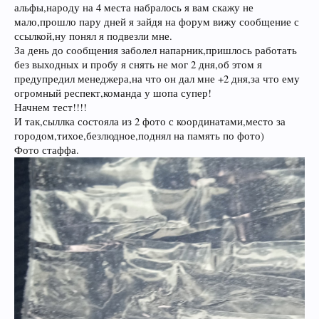
альфы,народу на 4 места набралось я вам скажу не
мало,прошло пару дней я зайдя на форум вижу сообщение с
ссылкой,ну понял я подвезли мне.
За день до сообщения заболел напарник,пришлось работать
без выходных и пробу я снять не мог 2 дня,об этом я
предупредил менеджера,на что он дал мне +2 дня,за что ему
огромный респект,команда у шопа супер!
Начнем тест!!!!
И так,сыллка состояла из 2 фото с координатами,место за
городом,тихое,безлюдное,поднял на память по фото)
Фото стаффа.