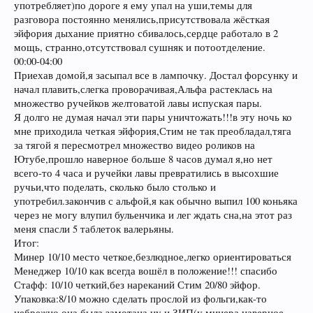
употребляет)по дороге я ему упал на уши,темы для
разговора постоянно менялись,присутствовала жёсткая
эйфория дыхание приятно сбивалось,сердце работало в 2
мощь, странно,отсутствовал сушняк и потоотделение.
00:00-04:00
Приехав домой,я засыпал все в лампочку. Достал форсунку и
начал плавить,слегка проворачивая,Альфа растеклась на
множество ручейков желтоватой лавы испуская пары.
Я долго не думая начал эти пары уничтожать!!!в эту ночь ко
мне приходила четкая эйфория,Стим не так преобладал,тяга
за тягой я пересмотрел множество видео роликов на
Ютубе,прошло наверное больше 8 часов думал я,но нет
всего-то 4 часа и ручейки лавы превратились в высохшие
ручьи,что поделать, сколько было столько и
употребил.закончив с альфой,я как обычно выпил 100 коньяка
через не могу влупил бульенчика и лег ждать сна,на этот раз
меня спасли 5 таблеток валерьяны.
Итог:
Минер 10/10 место четкое,безлюдное,легко ориентироваться
Менеджер 10/10 как всегда вошёл в положение!!! спасибо
Стафф: 10/10 четкий,без нареканий Стим 20/80 эйфор.
Упаковка:8/10 можно сделать прослой из фольги,как-то
небрежно она была замотана,ну и ЗИП(у минера наверное