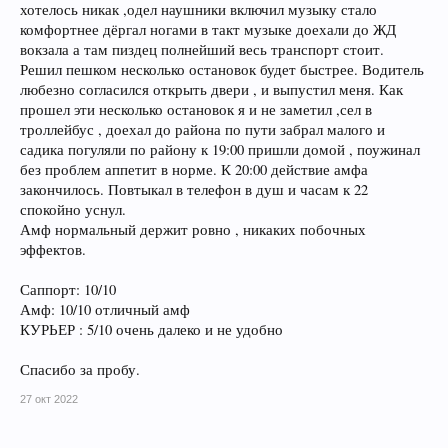
хотелось никак ,одел наушники включил музыку стало
комфортнее дёргал ногами в такт музыке доехали до ЖД
вокзала а там пиздец полнейший весь транспорт стоит.
Решил пешком несколько остановок будет быстрее. Водитель
любезно согласился открыть двери , и выпустил меня. Как
прошел эти несколько остановок я и не заметил ,сел в
троллейбус , доехал до района по пути забрал малого и
садика погуляли по району к 19:00 пришли домой , поужинал
без проблем аппетит в норме. К 20:00 действие амфа
закончилось. Повтыкал в телефон в душ и часам к 22
спокойно уснул.
Амф нормальный держит ровно , никаких побочных
эффектов.
Саппорт: 10/10
Амф: 10/10 отличный амф
КУРЬЕР : 5/10 очень далеко и не удобно
Спасибо за пробу.
27 окт 2022