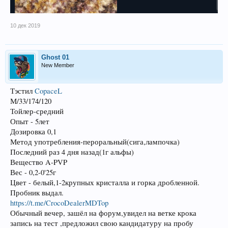
10 дек 2019
Ghost 01
New Member
Тэстил
CopaceL
М/33/174/120
Тойлер-средний
Опыт - 5лет
Дозировка 0,1
Метод употребления-пероральный(сига,лампочка)
Последний раз 4 дня назад(1г альфы)
Вещество A-PVP
Вес - 0,2-0'25г
Цвет - белый,1-2крупных кристалла и горка дробленной.
Пробник выдал.
https://t.me/CrocoDealerMDTop
Обычный вечер, зашёл на форум,увидел на ветке крока
запись на тест ,предложил свою кандидатуру на пробу