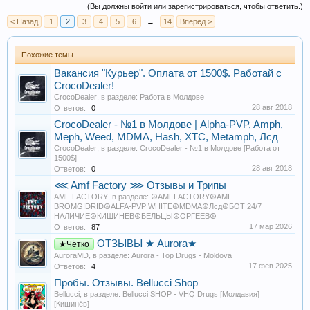
(Вы должны войти или зарегистрироваться, чтобы ответить.)
< Назад
1
2
3
4
5
6
→
14
Вперёд >
Похожие темы
Вакансия "Курьер". Оплата от 1500$. Работай с
CrocoDealer!
CrocoDealer
, в разделе:
Работа в Молдове
28 авг 2018
Ответов:
0
CrocoDealer - №1 в Молдове | Alpha-PVP, Amph,
Meph, Weed, MDMA, Hash, XTC, Metamph, Лсд
CrocoDealer
, в разделе:
CrocoDealer - №1 в Молдове [Работа от
1500$]
28 авг 2018
Ответов:
0
⋘ Amf Factory ⋙ Отзывы и Трипы
AMF FACTORY
, в разделе:
☮️AMFFACTORY☮️AMF
BROMGIDRID☮️ALFA-PVP WHITE☮️MDMA☮️Лсд☮️БОТ 24/7
НАЛИЧИЕ☮️КИШИНЕВ☮️БЕЛЬЦЫ☮️ОРГЕЕВ☮️
17 мар 2026
Ответов:
87
ОТЗЫВЫ ★ Aurora★
★Чётко
AuroraMD
, в разделе:
Aurora - Top Drugs - Moldova
17 фев 2025
Ответов:
4
Пробы. Отзывы. Bellucci Shop
Bellucci
, в разделе:
Bellucci SHOP - VHQ Drugs [Молдавия]
[Кишинёв]