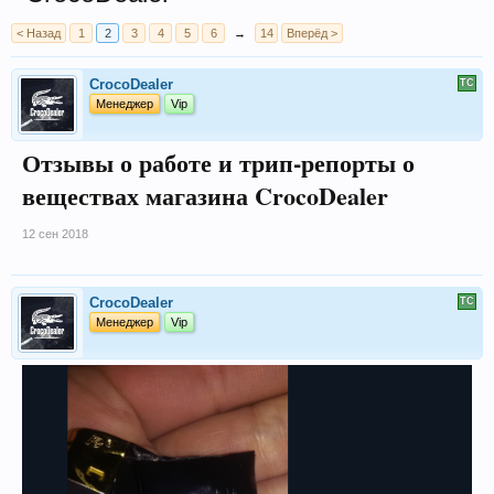
< Назад
1
2
3
4
5
6
→
14
Вперёд >
CrocoDealer
Менеджер
Vip
Отзывы о работе и трип-репорты о
веществах магазина CrocoDealer
12 сен 2018
CrocoDealer
Менеджер
Vip