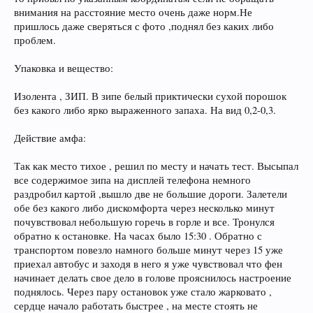
внимания на расстояние место очень даже норм.Не
пришлось даже сверяться с фото ,поднял без каких либо
проблем.
Упаковка и вещество:
Изолента , ЗИП. В зипе белый приктически сухой порошок
без какого либо ярко выраженного запаха. На вид 0,2-0,3.
Действие амфа:
Так как место тихое , решил по месту и начать тест. Высыпал
все содержимое зипа на дисплей телефона немного
раздробил картой ,вышло две не большие дороги. Залетели
обе без какого либо дискомфорта через несколько минут
почувствовал небольшую горечь в горле и все. Тронулся
обратно к остановке. На часах было 15:30 . Обратно с
транспортом повезло намного больше минут через 15 уже
приехал автобус и заходя в него я уже чувствовал что фен
начинает делать свое дело в голове прояснилось настроение
поднялось. Через пару остановок уже стало жарковато ,
сердце начало работать быстрее , на месте стоять не