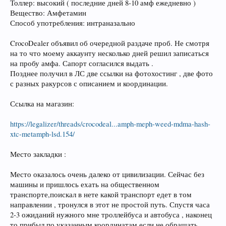
Толлер: высокий ( последние дней 8-10 амф ежедневно )
Вещество: Амфетамин
Способ употребления: интраназально
CrocoDealer объявил об очередной раздаче проб. Не смотря
на то что моему аккаунту несколько дней решил записаться
на пробу амфа. Сапорт согласился выдать .
Позднее получил в ЛС две ссылки на фотохостинг , две фото
с разных ракурсов с описанием и координации.
Ссылка на магазин:
https://legalizer/threads/crocodeal...amph-meph-weed-mdma-hash-
xtc-metamph-lsd.154/
Место закладки :
Место оказалось очень далеко от цивилизации. Сейчас без
машины и пришлось ехать на общественном
транспорте,поискал в нете какой транспорт едет в том
направлении , тронулся в этот не простой путь. Спустя часа
2-3 ожиданий нужного мне троллейбуса и автобуса , наконец
то прибыл по указанным координатам если не обращать