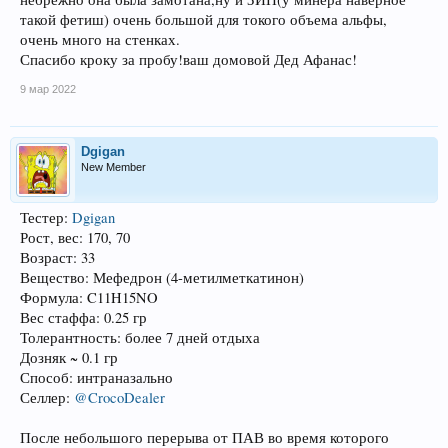
такой фетиш) очень большой для токого объема альфы,
очень много на стенках.
Спасибо кроку за пробу!ваш домовой Дед Афанас!
9 мар 2022
Dgigan
New Member
Тестер:
Dgigan
Рост, вес: 170, 70
Возраст: 33
Вещество: Мефедрон (4-метилметкатинон)
Формула: C11H15NO
Вес стаффа: 0.25 гр
Толерантность: более 7 дней отдыха
Дозняк ~ 0.1 гр
Способ: интраназально
Селлер:
@CrocoDealer
После небольшого перерыва от ПАВ во время которого