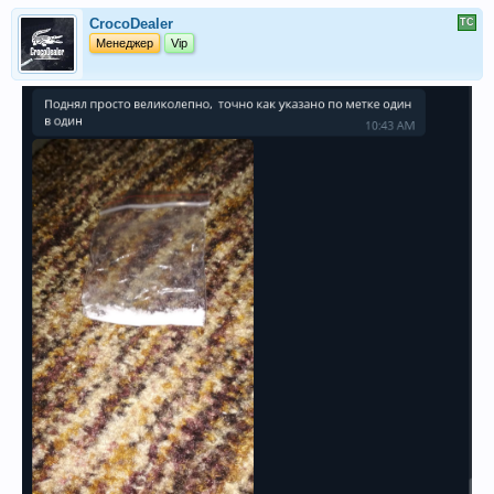
CrocoDealer
Менеджер
Vip