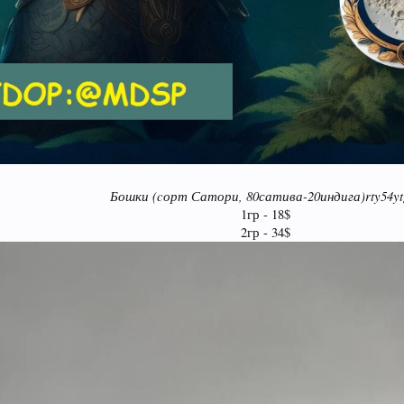
Бошки (cорт Сатори, 80сатива-20индига)rty54yt
1гр - 18$
2гр - 34$