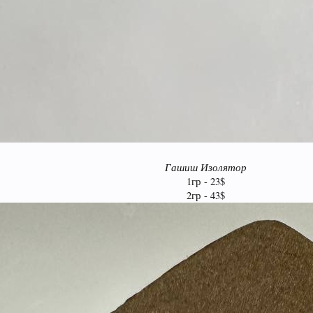
Гашиш Изолятор
1гр - 23$
2гр - 43$