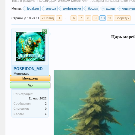
Тема в разделе "
ПОСЕЙДОН WEED☘️ MEФ❄️ AMF
", создана пользователем
PO
Метки:
legalizer
альфа
амфетамин
бошки
гашиш
кишине
Страница 10 из 11
< Назад
1
←
6
7
8
9
10
11
Вперёд >
Царь морей
POSEIDON_MD
Менеджер
Менеджер
Vip
Регистрация:
11 мар 2022
Сообщения:
2
Симпатии:
0
Баллы:
1