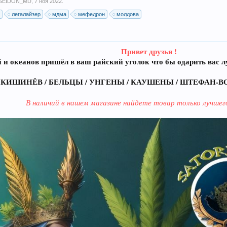
SEIDON_MD
,
7 ноя 2022
.
в
легалайзер
мдма
мефедрон
молдова
Привет друзья !
 и океанов пришёл в ваш райский уголок что бы одарить вас
КИШИНЁВ / БЕЛЬЦЫ / УНГЕНЫ / КАУШЕНЫ / ШТЕФАН-В
В наличий в нашем магазине найдете товар только лучшег