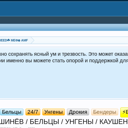
EED☘️ MEФ❄️ AMF
но сохранять ясный ум и трезвость. Это может оказа
ции именно вы можете стать опорой и поддержкой д
Бельцы
24/7
Унгены
Дрокия
Бендеры
⚡
КИШИНЁВ / БЕЛЬЦЫ / УНГЕНЫ / КАУШ