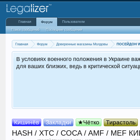
Главная
Пользователи
Форум
Поиск сообщений
Последние сообщения
Главная
Форум
Доверенные магазины Молдовы
ПОСЕЙДОН W
В условиях военного положения в Украине важ
для ваших близких, ведь в критической ситуа
Кишинёв
Закладки
★Чётко
Тирастоль
HASH / XTC / COCA / AMF / MEF 