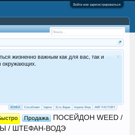
Войти или зарегистрироваться
ться жизненно важным как для вас, так и
ля окружающих.
ВОЙНА
CrocoDealer
hajime
Есть Варик
Imperia Shop
AMF FACTORY
ПОСЕЙДОН WEED /
Быстро
Продажа
ЕНЫ / ШТЕФАН-ВОДЭ