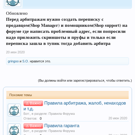
Обновлено
Перед арбитражам нужно создать переписку с
продавцом(Shop Manager) и помощником(Shop support) на
форуме где написать проблемный адрес, если попросили
надо приложить скриншоты и пруфы и только если
переписка зашла в тупик тогда добавить арбитра
20 июн 2020
gringoo
и
S.O.
нравится это.
(Вы должны войти или зарегистрироваться, чтобы ответить.)
Похожие темы
Правила арбитража, жалоб, ненаходов
⚠️ Важно
и т.д.
Бот:
, в разделе:
Правила Форума
20 июн 2020
Ответов:
0
Правила гаранта
⚠️ Важно
Бот:
, в разделе:
Правила Форума