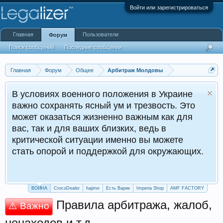
Войти или зарегистрироваться
Главная
Пользователи
Форум
Поиск сообщений
Последние сообщения
Главная
Форум
Общее
Арбитраж Молдовы
В условиях военного положения в Украине
важно сохранять ясный ум и трезвость. Это
может оказаться жизненно важным как для
вас, так и для ваших близких, ведь в
критической ситуации именно вы можете
стать опорой и поддержкой для окружающих.
ВОЙНА
CrocoDealer
hajime
Есть Варик
Imperia Shop
AMF FACTORY
Правила арбитража, жалоб,
⚠️ Важно
ненаходов и т.д.