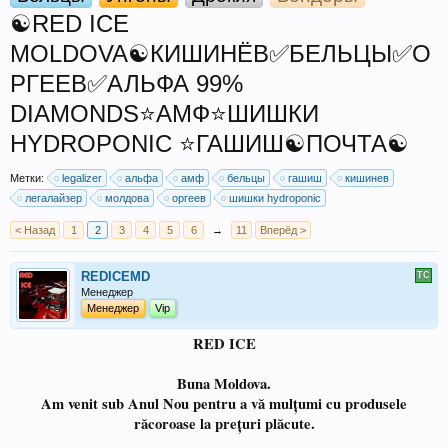
☯️RED ICE
MOLDOVA☯️КИШИНЁВ✅БЕЛЬЦЫ✅О
РГЕЕВ✅АЛЬФА 99%
DIAMONDS⭐АМФ⭐ШИШКИ
HYDROPONIC ⭐ГАШИШ☯️ПОЧТА☯️
Метки:
legalizer
альфа
амф
бельцы
гашиш
кишинев
легалайзер
молдова
оргеев
шишки hydroponic
< Назад
1
2
3
4
5
6
→
11
Вперёд >
REDICEMD
Менеджер
Менеджер
Vip
RED ICE
Buna Moldova.
Am venit sub Anul Nou pentru a vă mulțumi cu produsele
răcoroase la prețuri plăcute.