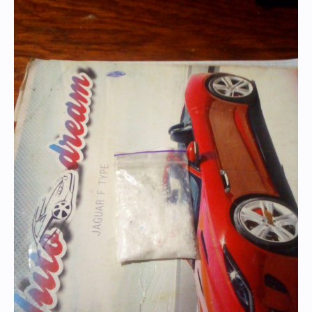
00:10
Открыв пластмассовую капсулу оттуда сразу пробился приятный,
фруктово-хвойный запах, минуты две просто нюхала шишку.
На глаз взяла из зиплока где то
300-350
мг. и быстренько измельчил, а
друг пока занимался "рукоделием" (обрезал верх).
00:20
Спустя 5 минут первый напас уже был в колпаке.. Пока друг курил свой
напас, я уже чувствовал душистый и очень приятный запах..
Вот пришла и моя очередь, высыпал остаток в колпак, и начинаю
наблюдать, как дым плотно набирается в бутылку, а мысли только о
кашле...
Вытягиваю собственно свою банку... после входа дыма, мысли о кашле
полностью ушли, это одна из самых приятных шишек, так как горло не
першит абсолютно!
00:30
Спустя несколько минут, я начал чувствовать нехилый приход
радости, счастья, в общем, настроение очень заметно поднялось,
уже не можем убрать улыбку с лица.
Дождавшись, пока друг докурит сигарету, мы приняли решение,
что надо бы выходить из парка.
Пока мы шли к выходу, я просто не мог отвести глаз с чудесной
природы, дышал полной грудью, так как, никогда не чувствовал
такого свежего воздуха (мне так казалось на тот момент).
Цвета этого мира стали на много ярче и насыщенней, да и вообще,