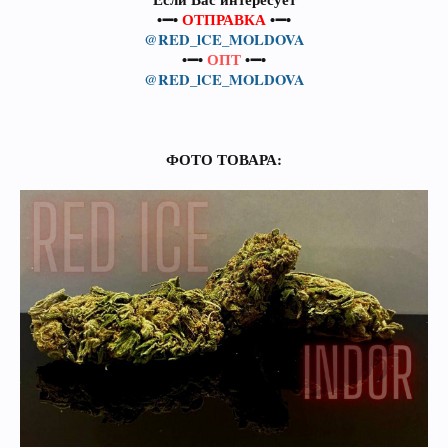
•➖•
ОТПРАВКА
•➖•
@RED_lCE_MOLDOVA
•➖•
ОПТ
•➖•
@RED_lCE_MOLDOVA
ФОТО ТОВАРА: