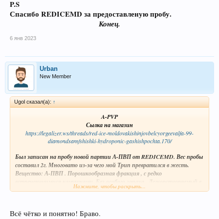
P.S
Спасибо REDICEMD за предоставленую пробу.
Конец.
6 янв 2023
Urban
New Member
Ugol сказал(а):
↑
A-PVP
Сылка на магазин
https://legalizer.ws/threads/red-ice-moldovakishinjovbelcyorgeevalfa-99-
diamondsamfshishki-hydroponic-gashishpochta.170/
Был записан на пробу новой партии А-ПВП от REDICEMD. Вес пробы
составил 2г. Многовато из-за чего мой Трип превратился в жесть.
Вещество: А-ПВП . Порошкообразная фракция , с редко
встречающимися камушками. Без особого запаха . Легкорстворяемый в
Нажмите, чтобы раскрыть...
хододной воде. Не дает осадка. Растор остается прозрачным.
Фото А-ПВП
Посмотреть вложение 375
Всё чётко и понятно! Браво.