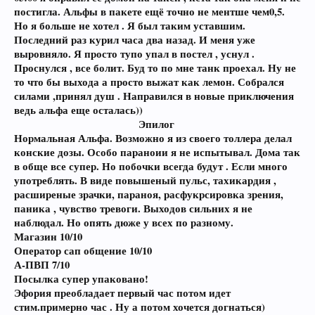
постигла. Альфы в пакете ещё точно не ментше чем0,5.
Но я больше не хотел . Я был таким уставшим.
Последний раз курил часа два назад. И меня уже
выровняло. Я просто тупо упал в постел , уснул .
Проснулся , все болит. Буд то по мне танк проехал. Ну не
то что бы выхода а просто выжат как лемон. Собрался
силами ,принял душ . Направился в новые приключения
ведь альфа еще осталась))
Эпилог
Нормальная Альфа. Возможно я из своего толлера делал
конские дозы. Особо параноии я не испытывал. Дома так
в обще все супер. Но побочки всегда будут . Если много
употреблять. В виде повышеный пульс, тахикардия ,
расширеные зрачки, параноя, расфукрсировка зрения,
паника , чувство тревоги. Выходов сильних я не
наблюдал. Но опять дюже у всех по разному.
Магазин 10/10
Оператор сап общение 10/10
А-ПВП 7/10
Посылка супер упаковано!
Эфория преобладает первый час потом идет
стим.примерно час . Ну а потом хочется догнаться)