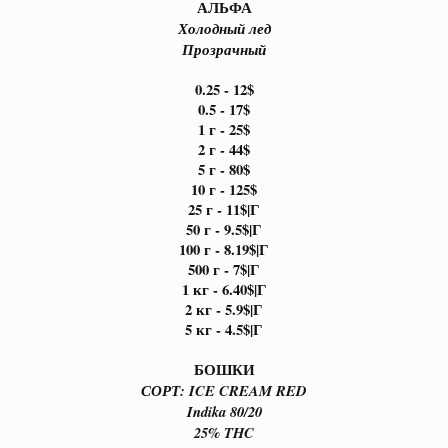
АЛЬФА
Холодный лед
Прозрачный
0.25 - 12$
0.5 - 17$
1 г - 25$
2 г - 44$
5 г - 80$
10 г - 125$
25 г - 11$|Г
50 г - 9.5$|Г
100 г - 8.19$|Г
500 г - 7$|Г
1 кг - 6.40$|Г
2 кг - 5.9$|Г
5 кг - 4.5$|Г
БОШКИ
СОРТ: ICE CREAM RED
Indika 80/20
25% THC