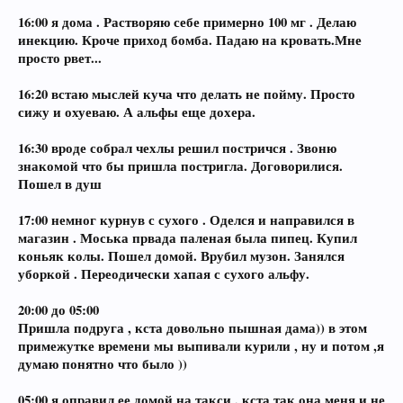
16:00 я дома . Растворяю себе примерно 100 мг . Делаю
инекцию. Кроче приход бомба. Падаю на кровать.Мне
просто рвет...
16:20 встаю мыслей куча что делать не пойму. Просто
сижу и охуеваю. А альфы еще дохера.
16:30 вроде собрал чехлы решил постричся . Звоню
знакомой что бы пришла постригла. Договорилися.
Пошел в душ
17:00 немног курнув с сухого . Оделся и направился в
магазин . Моська првада паленая была пипец. Купил
коньяк колы. Пошел домой. Врубил музон. Занялся
уборкой . Переодически хапая с сухого альфу.
20:00 до 05:00
Пришла подруга , кста довольно пышная дама)) в этом
примежутке времени мы выпивали курили , ну и потом ,я
думаю понятно что было ))
05:00 я оправил ее домой на такси , кста так она меня и не