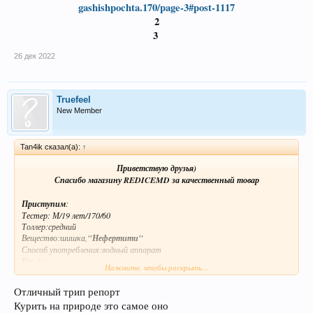
gashishpochta.170/page-3#post-1117
2
3
26 дек 2022
Truefeel
New Member
Tan4ik сказал(а):
↑
Приветствую друзья)
Спасибо магазину REDICEMD за качественный товар
Приступим
:
Тестер: М/19 лет/170/60
Толлер:средний
Вещество:шишка,
"Нефертити"
Способ употребления:водный аппарат
Вес:1г
Нажмите, чтобы раскрыть...
Клад:
Отличный трип репорт
Клад отличный вокруг ни души одна природа и сосны, снято в
Курить на природе это самое оно
касание,лежал в капсуле а в ней один зиплок с цельной шишкой.