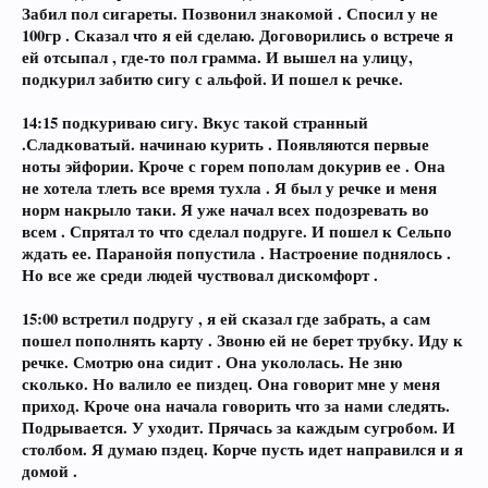
Забил пол сигареты. Позвонил знакомой . Спосил у не
100гр . Сказал что я ей сделаю. Договорились о встрече я
ей отсыпал , где-то пол грамма. И вышел на улицу,
подкурил забитю сигу с альфой. И пошел к речке.
14:15 подкуриваю сигу. Вкус такой странный
.Сладковатый. начинаю курить . Появляются первые
ноты эйфории. Кроче с горем пополам докурив ее . Она
не хотела тлеть все время тухла . Я был у речке и меня
норм накрыло таки. Я уже начал всех подозревать во
всем . Спрятал то что сделал подруге. И пошел к Сельпо
ждать ее. Паранойя попустила . Настроение поднялось .
Но все же среди людей чуствовал дискомфорт .
15:00 встретил подругу , я ей сказал где забрать, а сам
пошел пополнять карту . Звоню ей не берет трубку. Иду к
речке. Смотрю она сидит . Она укололась. Не зню
сколько. Но валило ее пиздец. Она говорит мне у меня
приход. Кроче она начала говорить что за нами следять.
Подрывается. У уходит. Прячась за каждым сугробом. И
столбом. Я думаю пздец. Корче пусть идет направился и я
домой .