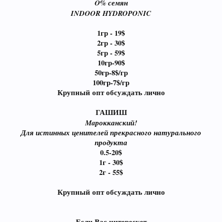
O% семян
INDOOR HYDROPONIC
1гр - 19$
2гр - 30$
5гр - 59$
10гр-90
$
50гр-8$/гр
100гр-7$/гр
Крупный опт обсуждать лично
ГАШИШ
Maрокканский!
Для истинных ценителей прекрасного натурального
продукта
0.5-20
$
1г - 30$
2г - 55$
Крупный опт обсуждать лично
Если Вас интересует