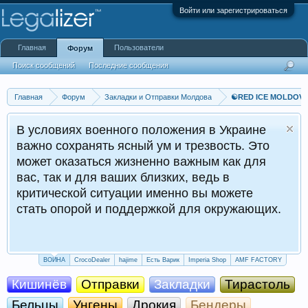
Войти или зарегистрироваться
Главная
Пользователи
Форум
Поиск сообщений
Последние сообщения
Главная
Форум
Закладки и Отправки Молдова
☯️RED ICE MOLDO
В условиях военного положения в Украине
важно сохранять ясный ум и трезвость. Это
может оказаться жизненно важным как для
вас, так и для ваших близких, ведь в
критической ситуации именно вы можете
стать опорой и поддержкой для окружающих.
ВОЙНА
CrocoDealer
hajime
Есть Варик
Imperia Shop
AMF FACTORY
Кишинёв
Отправки
Закладки
Тирастоль
Бельцы
Унгены
Дрокия
Бендеры