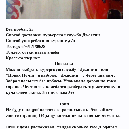
изменилось восприятие самого мира, в душе исключительно
добрата!
01:30
Выйдя из лесопосадки, мы очень долго думали, куда бы податься,
так как не о чем думать мы не хотели, а ноги хотели идти ещё
Вес пробы: 2г
меньше, чем мы думать.. не смотря, на то, что это сатива,
Способ доставки: курьерская служба Джастин
бодровствовать нас не особо хотелось, но сознание и мысли в
Способ употребления курение ,в/в
абсолютной свободе.
В итоге решили пойти взять каких то вкусностей и вернуться
Тестер: я/м/171/80/38
обратно на нашу полянку, для повторения водных процедур.
Толлер: сутки назад альфа
Кросс-толлер нет
02:00
Посылка
Спустя некоторое время, мы уже вернулись в знакомые места, и
ещё раз разкурили дудку. До боли странно, что со второго напаса
Можно выбрать курерскую службу "Джастин" или
седативный эффект сошел на нет, что не могло нас не радовать,
"Новая Почта" я выбрал. "Джастин " . Через два дня .
настроение поднялось ещё больше, по сравнению с первым покуром.
Забрал посылку без прблем. Упоковано довольно таки
Следующие час-полтора мы провели на природе, с диким угаром и
хорошо. Честно я заколебался разберать эту матрешку ,и
вкусняшками.
куча слоев скоча. За стелс вам 5+)
На счёт оценок:
Трип
Не буду в подробностях его расписывать .Это займет
Клад:9/10
Шишка:9/10
,много страниц. Обращу внимание на главные моменты.
Общение и оперативность оператора:9/10
14:00 я дома распокавал. Увидев сколько там ,я офигел.