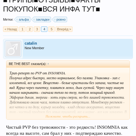
ПОКУПОК■ВСЯ ИНФА ТУТ■
Метки:
альфа
закладки
ровно
< Назад
1
2
3
4
5
Вперёд >
catalin
New Member
BE THE BEST сказал(а):
↑
Трип-репорт по PVP от INSOMNIA.
Получил адрес быстро, место нормальное, без палева. Упаковка - зип с
изолентой, все целое. Вещество - белые кристаллы без запаха, чистые на
вид. Курил через пипетку, плавится легко, дым густой. Через пару минут
начало накрывать - сначала тепло по телу, потом мощный приход.
Эйфория дикая, энергии - хоть горы сверли, но без лишней тревожности.
Действовало около часа, потом плавно отпустило. Менеджеру респект -
все четко и по делу, курьер молодец - клад сделал аккуратно, вещество
топ - чистый продукт без левых примесей, вес в норме - все как заявлено. В
Нажмите, чтобы раскрыть...
общем, INSOMNIA держит марку, PVP качественный, рекомендую тем
кто любит мощные стимуляторы без побочек. Команде магазина
отдельный плюс за оперативность и профессионализм.
Чистый PVP без тревожности - это редкость! INSOMNIA как
всегда на высоте, сам брал у них - подтверждаю качество.