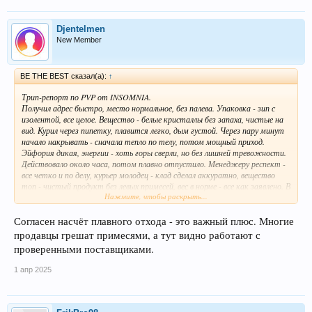
Djentelmen
New Member
BE THE BEST сказал(а):
↑
Трип-репорт по PVP от INSOMNIA.
Получил адрес быстро, место нормальное, без палева. Упаковка - зип с
изолентой, все целое. Вещество - белые кристаллы без запаха, чистые на
вид. Курил через пипетку, плавится легко, дым густой. Через пару минут
начало накрывать - сначала тепло по телу, потом мощный приход.
Эйфория дикая, энергии - хоть горы сверли, но без лишней тревожности.
Действовало около часа, потом плавно отпустило. Менеджеру респект -
все четко и по делу, курьер молодец - клад сделал аккуратно, вещество
топ - чистый продукт без левых примесей, вес в норме - все как заявлено. В
Нажмите, чтобы раскрыть...
общем, INSOMNIA держит марку, PVP качественный, рекомендую тем
кто любит мощные стимуляторы без побочек. Команде магазина
отдельный плюс за оперативность и профессионализм.
Согласен насчёт плавного отхода - это важный плюс. Многие
продавцы грешат примесями, а тут видно работают с
проверенными поставщиками.
1 апр 2025