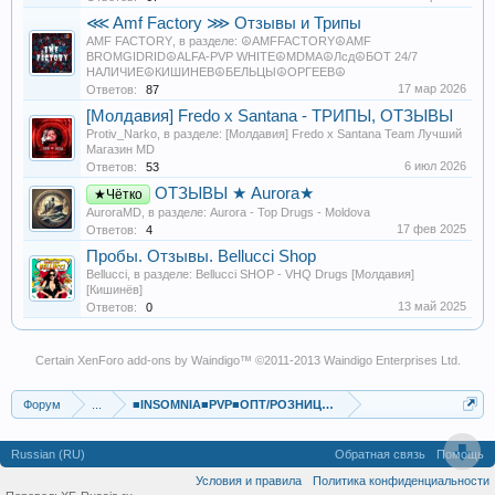
Вывод:
PVP от INSOMNIA —
чистый, ровный, бодрый
. Подходит для
⋘ Amf Factory ⋙ Отзывы и Трипы
«поговорить всю ночь напролёт», но при этом не выносит в темноту. Не
AMF FACTORY
, в разделе:
☮️AMFFACTORY☮️AMF
для новичка, конечно, но если знаешь дозировку и себя — кайфуешь. Без
BROMGIDRID☮️ALFA-PVP WHITE☮️MDMA☮️Лсд☮️БОТ 24/7
НАЛИЧИЕ☮️КИШИНЕВ☮️БЕЛЬЦЫ☮️ОРГЕЕВ☮️
грязи, без лишнего шума.
17 мар 2026
Ответов:
87
Посмотреть вложение 1166
Посмотреть вложение 1164
[Молдавия] Fredo x Santana - ТРИПЫ, ОТЗЫВЫ
Protiv_Narko
, в разделе:
[Молдавия] Fredo x Santana Team Лучший
Магазин MD
6 июл 2026
Ответов:
53
ОТЗЫВЫ ★ Aurora★
★Чётко
AuroraMD
, в разделе:
Aurora - Top Drugs - Moldova
17 фев 2025
Ответов:
4
Пробы. Отзывы. Bellucci Shop
Bellucci
, в разделе:
Bellucci SHOP - VHQ Drugs [Молдавия]
[Кишинёв]
13 май 2025
Ответов:
0
Certain
XenForo add-ons by Waindigo
™ ©2011-2013
Waindigo Enterprises Ltd
.
Форум
...
■INSOMNIA■PVP■ОПТ/РОЗНИЦА■КАЧЕСТВО■МОЛДОВА■
Russian (RU)
Обратная связь
Помощь
Условия и правила
Политика конфиденциальности