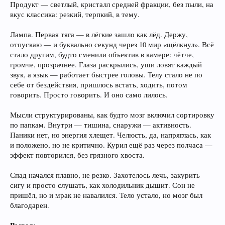
Продукт — светлый, кристалл средней фракции, без пыли, на
вкус классика: резкий, терпкий, в тему.
Лампа. Первая тяга — в лёгкие зашло как лёд. Держу,
отпускаю — и буквально секунд через 10 мир «щёлкнул». Всё
стало другим, будто сменили объектив в камере: чётче,
громче, прозрачнее. Глаза раскрылись, уши ловят каждый
звук, а язык — работает быстрее головы. Телу стало не по
себе от бездействия, пришлось встать, ходить, потом
говорить. Просто говорить. И оно само лилось.
Мысли структурированы, как будто мозг включил сортировку
по папкам. Внутри — тишина, снаружи — активность.
Паники нет, но энергия хлещет. Челюсть, да, напряглась, как
и положено, но не критично. Курил ещё раз через полчаса —
эффект повторился, без грязного хвоста.
Спад начался плавно, не резко. Захотелось лечь, закурить
сигу и просто слушать, как холодильник дышит. Сон не
пришёл, но и мрак не навалился. Тело устало, но мозг был
благодарен.