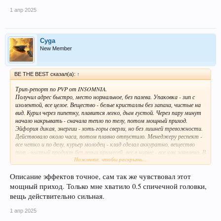
1 апр 2025
Cyga
New Member
BE THE BEST сказал(а):
↑
Трип-репорт по PVP от INSOMNIA.
Получил адрес быстро, место нормальное, без палева. Упаковка - зип с
изолентой, все целое. Вещество - белые кристаллы без запаха, чистые на
вид. Курил через пипетку, плавится легко, дым густой. Через пару минут
начало накрывать - сначала тепло по телу, потом мощный приход.
Эйфория дикая, энергии - хоть горы сверли, но без лишней тревожности.
Действовало около часа, потом плавно отпустило. Менеджеру респект -
все четко и по делу, курьер молодец - клад сделал аккуратно, вещество
топ - чистый продукт без левых примесей, вес в норме - все как заявлено. В
Нажмите, чтобы раскрыть...
общем, INSOMNIA держит марку, PVP качественный, рекомендую тем
кто любит мощные стимуляторы без побочек. Команде магазина
отдельный плюс за оперативность и профессионализм.
Описание эффектов точное, сам так же чувствовал этот
мощный приход. Только мне хватило 0.5 спичечной головки,
вещь действительно сильная.
1 апр 2025