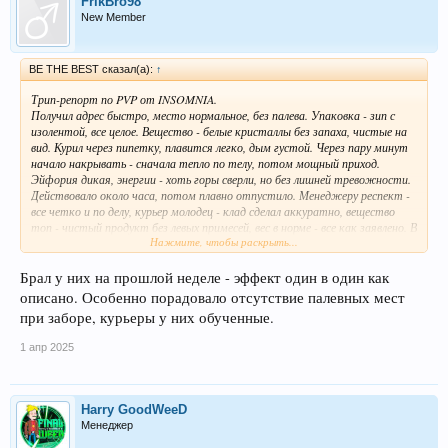
FrikBro98
New Member
BE THE BEST сказал(а):
↑
Трип-репорт по PVP от INSOMNIA.
Получил адрес быстро, место нормальное, без палева. Упаковка - зип с
изолентой, все целое. Вещество - белые кристаллы без запаха, чистые на
вид. Курил через пипетку, плавится легко, дым густой. Через пару минут
начало накрывать - сначала тепло по телу, потом мощный приход.
Эйфория дикая, энергии - хоть горы сверли, но без лишней тревожности.
Действовало около часа, потом плавно отпустило. Менеджеру респект -
все четко и по делу, курьер молодец - клад сделал аккуратно, вещество
топ - чистый продукт без левых примесей, вес в норме - все как заявлено. В
Нажмите, чтобы раскрыть...
общем, INSOMNIA держит марку, PVP качественный, рекомендую тем
кто любит мощные стимуляторы без побочек. Команде магазина
отдельный плюс за оперативность и профессионализм.
Брал у них на прошлой неделе - эффект один в один как
описано. Особенно порадовало отсутствие палевных мест
при заборе, курьеры у них обученные.
1 апр 2025
Harry GoodWeeD
Менеджер