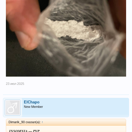
23 июл 2025
ElChapo
New Member
Dimarik_90 сказал(а):
↑
INSOMNIA — PVP