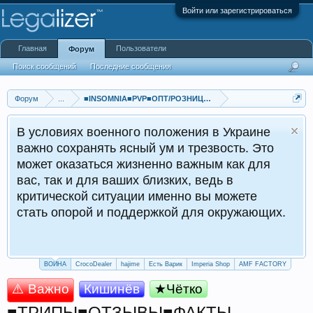
Войти или зарегистрироваться
Главная
Пользователи
Форум
Поиск сообщений
Последние сообщения
Форум
...
■INSOMNIA■PVP■ОПТ/РОЗНИЦА■КАЧЕСТВО■МОЛДОВА■
В условиях военного положения в Украине
важно сохранять ясный ум и трезвость. Это
может оказаться жизненно важным как для
вас, так и для ваших близких, ведь в
критической ситуации именно вы можете
стать опорой и поддержкой для окружающих.
ВОЙНА
CrocoDealer
hajime
Есть Варик
Imperia Shop
AMF FACTORY
⚠️ Важно
Кишинёв
★Чётко
■ТРИПЫ■ОТЗЫВЫ■ФАКТЫ