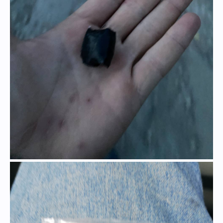
Через час мы уже захмелевшие решили лечь спать.
"Думаю, лучшее, что мы можем сделать сейчас - это лечь спать," -
сказала я, укладываясь на диван.
"Да, пожалуй, ты права," - согласилась Натали, укутываясь в плед.
Утром, мучимые похмельем, мы лечили подобное подобным и, через
полчаса, были как новенькие.
"Ну что, полегчало?" - улыбнулась я, глядя на Натали.
"Да, теперь куда лучше," - ответила она, поднимая бокал.
Постепенно наше общение перешло в более интимное русло. Под
воздействием алкоголя, я почувствовала её тёплое дыхание у своего лица,
наши взгляды встретились, и мы поцеловались. Её губы были мягкими и
нежными, как бархат, и каждый поцелуй был сладким, как мед. Наши
тела сливались в одно, забыв о проблемах и разочарованиях. С каждым
прикосновением я ощущала всё больше близости и доверия.
"Ты такая красивая," - прошептала я ей на ухо, обнимая её.
"Я всегда знала, что ты особенная," - ответила Натали, улыбаясь мне.
Наши прикосновения стали более страстными, и мы потерялись в вихре
чувств и желаний, наслаждаясь каждой минутой этой ночи.