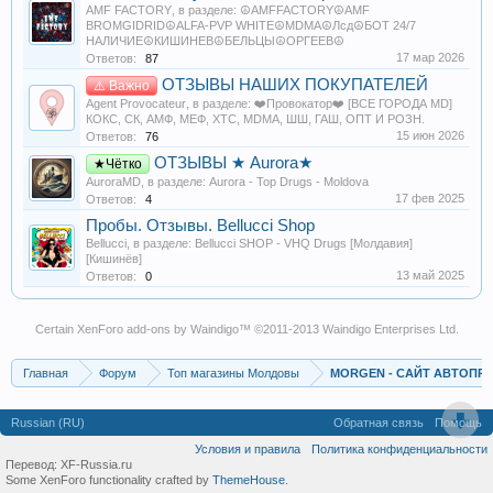
AMF FACTORY
, в разделе:
☮️AMFFACTORY☮️AMF
BROMGIDRID☮️ALFA-PVP WHITE☮️MDMA☮️Лсд☮️БОТ 24/7
НАЛИЧИЕ☮️КИШИНЕВ☮️БЕЛЬЦЫ☮️ОРГЕЕВ☮️
17 мар 2026
Ответов:
87
ОТЗЫВЫ НАШИХ ПОКУПАТЕЛЕЙ
⚠️ Важно
Agent Provocateur
, в разделе:
❤️Провокатор❤️ [ВСЕ ГОРОДА MD]
КОКС, СК, АМФ, МЕФ, XTC, MDMA, ШШ, ГАШ, ОПТ И РОЗН.
15 июн 2026
Ответов:
76
ОТЗЫВЫ ★ Aurora★
★Чётко
AuroraMD
, в разделе:
Aurora - Top Drugs - Moldova
17 фев 2025
Ответов:
4
Пробы. Отзывы. Bellucci Shop
Bellucci
, в разделе:
Bellucci SHOP - VHQ Drugs [Молдавия]
[Кишинёв]
13 май 2025
Ответов:
0
Certain
XenForo add-ons by Waindigo
™ ©2011-2013
Waindigo Enterprises Ltd
.
Главная
Форум
Топ магазины Молдовы
MORGEN - САЙТ АВТОПРО
Russian (RU)
Обратная связь
Помощь
Условия и правила
Политика конфиденциальности
Перевод:
XF-Russia.ru
Some XenForo functionality crafted by
ThemeHouse
.