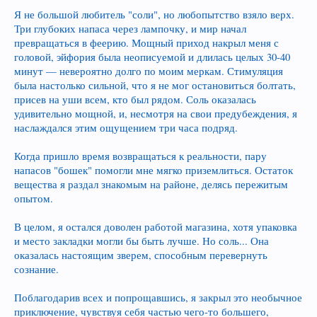
Я не большой любитель "соли", но любопытство взяло верх.
Три глубоких напаса через лампочку, и мир начал
превращаться в феерию. Мощный приход накрыл меня с
головой, эйфория была неописуемой и длилась целых 30-40
минут — невероятно долго по моим меркам. Стимуляция
была настолько сильной, что я не мог остановиться болтать,
присев на уши всем, кто был рядом. Соль оказалась
удивительно мощной, и, несмотря на свои предубеждения, я
наслаждался этим ощущением три часа подряд.
Когда пришло время возвращаться к реальности, пару
напасов "бошек" помогли мне мягко приземлиться. Остаток
вещества я раздал знакомым на районе, делясь пережитым
опытом.
В целом, я остался доволен работой магазина, хотя упаковка
и место закладки могли бы быть лучше. Но соль... Она
оказалась настоящим зверем, способным перевернуть
сознание.
Поблагодарив всех и попрощавшись, я закрыл это необычное
приключение, чувствуя себя частью чего-то большего,