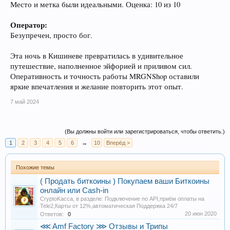
Место и метка были идеальными. Оценка: 10 из 10
Оператор:
Безупречен, просто бог.
Эта ночь в Кишиневе превратилась в удивительное
путешествие, наполненное эйфорией и приливом сил.
Оперативность и точность работы MRGNShop оставили
яркие впечатления и желание повторить этот опыт.
7 май 2024
(Вы должны войти или зарегистрироваться, чтобы ответить.)
1
2
3
4
5
6
→
10
Вперёд >
Похожие темы
( Продать биткоины ) Покупаем ваши Биткоины
онлайн или Cash-in
CryptoKacca
, в разделе:
Подключение по API,приём оплаты на
Tele2,Карты от 12%,автоматическая Поддержка 24/7
20 июн 2020
Ответов:
0
⋘ Amf Factory ⋙ Отзывы и Трипы