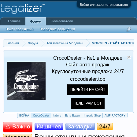
Войти или зарегистрироваться
Главная
Пользователи
Форум
Поиск сообщений
Последние сообщения
Главная
Форум
Топ магазины Молдовы
MORGEN - САЙТ АВТОПРО
CrocoDealer - №1 в Молдове
Сайт авто продаж
Круглосуточные продажи 24/7
crocodealer.top
ПЕРЕЙТИ НА САЙТ
ТЕЛЕГРАМ БОТ
ВОЙНА
CrocoDealer
hajime
Есть Варик
Imperia Shop
AMF FACTORY
⚠️ Важно
Кишинёв
Закладки
24/7
Ваши отзывы и пожелания