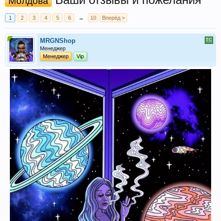
Молдова
1
2
3
4
5
6
→
10
Вперёд >
MRGNShop
Менеджер
Менеджер
Vip