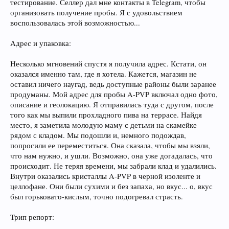
тестирование. Селлер дал мне контакты в Telegram, чтобы
организовать получение пробы. Я с удовольствием
воспользовалась этой возможностью...
Адрес и упаковка:
Несколько мгновений спустя я получила адрес. Кстати, он
оказался именно там, где я хотела. Кажется, магазин не
оставил ничего наугад, ведь доступные районы были заранее
продуманы. Мой адрес для пробы A-PVP включал одно фото,
описание и геолокацию. Я отправилась туда с другом, после
того как мы выпили прохладного пива на террасе. Найдя
место, я заметила молодую маму с детьми на скамейке
рядом с кладом. Мы подошли и, немного подождав,
попросили ее переместиться. Она сказала, чтобы мы взяли,
что нам нужно, и ушли. Возможно, она уже догадалась, что
происходит. Не теряя времени, мы забрали клад и удалились.
Внутри оказались кристаллы A-PVP в черной изоленте и
целлофане. Они были сухими и без запаха, но вкус... о, вкус
был горьковато-кислым, точно подогревал страсть.
Трип репорт: