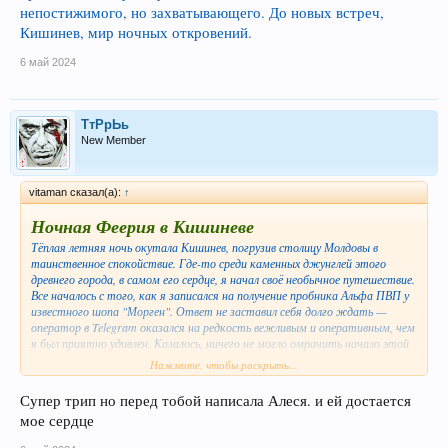
непостижимого, но захватывающего. До новых встреч,
Кишинев, мир ночных откровений.
6 май 2024
ТтРрЬь
New Member
vitaman сказал(а):
↑
Ночная Феерия в Кишиневе
Тёплая летняя ночь окутала Кишинев, погрузив столицу Молдовы в
таинственное спокойствие. Где-то среди каменных джунглей этого
древнего города, в самом его сердце, я начал своё необычное путешествие.
Все началось с того, как я записался на получение пробника Альфа ПВП у
известного шопа "Морген". Ответ не заставил себя долго ждать —
оператор в Telegram оказался на редкость вежливым и оперативным, чем
я был приятно удивлен. Казалось, ничего не могло омрачить начало этой
ночи.
Нажмите, чтобы раскрыть...
Однако, адрес, который я получил, оказался в центре Кишинева, прямо на
Супер трип но перед тобой написала Алеся. и ей достается
оживленном перекрёстке. Вокруг шумели машины и спешили прохожие, но
мое сердце
к счастью, ночь дарила мне уединение. Я двинулся на поиски нужного
места, теряя время и нервно оглядываясь по сторонам. Фотография,