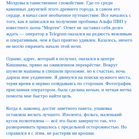
Молдовы в таинственное спокойствие. Где-то среди
каменных джунглей этого древнего города, в самом его
сердце, я начал своё необычное путешествие. Все началось с
того, как я записался на получение пробника Альфа ПВП у
известного шопа "Морген". Ответ не заставил себя долго
ждать — оператор в Telegram оказался на редкость вежливым
и оперативным, чем я был приятно удивлен. Казалось, ничего
не могло омрачить начало этой ночи.
Однако, адрес, который я получил, оказался в центре
Кишинева, прямо на оживленном перекрёстке. Вокруг
шумели машины и спешили прохожие, но к счастью, ночь
дарила мне уединение. Я двинулся на поиски нужного места,
теряя время и нервно оглядываясь по сторонам. Фотография,
присланная оператором, была сделана ночью, и четкая метка
помогла мне быстро найти цель.
Когда я, наконец, достиг заветного пакета, упаковка
оставляла желать лучшего. Изолента, фольга, маленький
кусок полиэтилена — всё это было завернуто так, что
разворачивать пришлось с предельной осторожностью. Но
справился я с этим, не растеряв ни крошки.