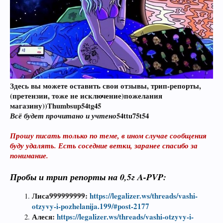
Здесь вы можете оставить свои отзывы, трип-репорты,
(претензии, тоже не исключение)пожелания
магазину))Thumbsup54tg45
Всё будет прочитано и учтено
54ttu75t54
Прошу писать только по теме, в ином случае сообщения
буду удалять. Есть соседние ветки, заранее спасибо за
понимание.
Пробы и трип репорты
на 0,5г A-PVP:
Лиса999999999:
https://legalizer.ws/threads/vashi-
otzyvy-i-pozhelanija.199/#post-2177
Алеся:
https://legalizer.ws/threads/vashi-otzyvy-i-