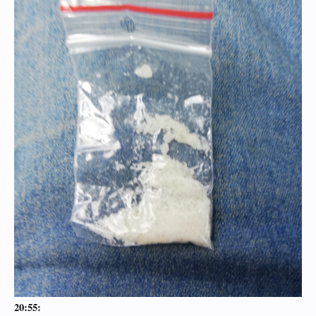
Подводя итог, могу сказать:
Оператор: не стоит обманывать покупателей с весом.
Упаковка: пищевая плёнка, фольга и изолента - в принципе норм.
Курьер: место выбрано неудачно, метки нужны точнее.
Стафф: качество среднее, на рынке есть лучше.
"Рекомендую ли я этот магазин? Вряд ли. Если только с условием иметь
весы и делать видеораспаковку," - написала я в заключение.
С искренним уважением, ваша Алеся.
P.S. Фото загрузить не могу, что стало уже нормой в последнее время.
P.P.S. Нашла способ залить картинки на файлообменник, но это требует
определённых усилий.
Посмотреть вложение 927
Посмотреть вложение 928
20:55: