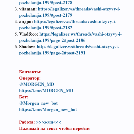
pozhelanija.199/#post-2178
vitaman:
https://legalizer.ws/threads/vashi-otzyvy-i-
pozhelanija.199/#post-2179
андро:
https://legalizer.ws/threads/vashi-otzyvy-i-
pozhelanija.199/#post-2182
Vlad&co:
https://legalizer.ws/threads/vashi-otzyvy-i-
pozhelanija.199/page-2#post-2186
Shadow:
https://legalizer.ws/threads/vashi-otzyvy-i-
pozhelanija.199/page-2#post-2191
Контакты:
Оператор:
@MORGEN_MD
https://t.me/MORGEN_MD
Бот:
@Morgen_new_bot
https://t.me/Morgen_new_bot
Работа:
>>>жми<<<
Нажимай на текст чтобы перейти