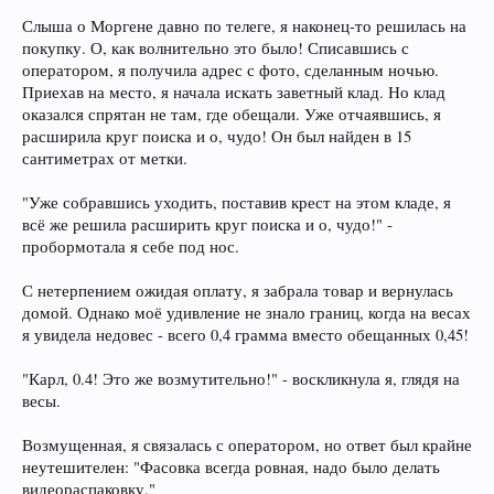
Слыша о Моргене давно по телеге, я наконец-то решилась на
покупку. О, как волнительно это было! Списавшись с
оператором, я получила адрес с фото, сделанным ночью.
Приехав на место, я начала искать заветный клад. Но клад
оказался спрятан не там, где обещали. Уже отчаявшись, я
расширила круг поиска и о, чудо! Он был найден в 15
сантиметрах от метки.
"Уже собравшись уходить, поставив крест на этом кладе, я
всё же решила расширить круг поиска и о, чудо!" -
пробормотала я себе под нос.
С нетерпением ожидая оплату, я забрала товар и вернулась
домой. Однако моё удивление не знало границ, когда на весах
я увидела недовес - всего 0,4 грамма вместо обещанных 0,45!
"Карл, 0.4! Это же возмутительно!" - воскликнула я, глядя на
весы.
Возмущенная, я связалась с оператором, но ответ был крайне
неутешителен: "Фасовка всегда ровная, надо было делать
видеораспаковку."