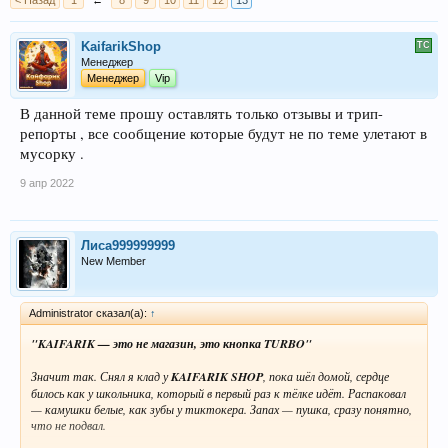
< Назад
1
←
8
9
10
11
12
13
KaifarikShop
Менеджер
Менеджер
Vip
В данной теме прошу оставлять только отзывы и трип-
репорты , все сообщение которые будут не по теме улетают в
мусорку .
9 апр 2022
Лиса999999999
New Member
Administrator сказал(а):
↑
"KAIFARIK — это не магазин, это кнопка TURBO"
Значит так. Снял я клад у
KAIFARIK SHOP
, пока шёл домой, сердце
билось как у школьника, который в первый раз к тёлке идёт. Распаковал
— камушки белые, как зубы у тиктокера. Запах — пушка, сразу понятно,
что не подвал.