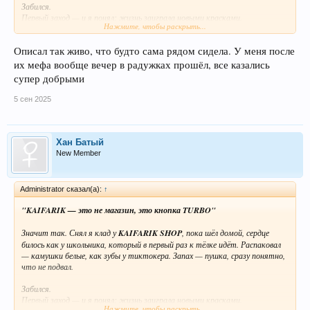
Забился.
Первый заход — и я понял: жизнь заиграла новыми красками.
Нажмите, чтобы раскрыть...
Музыка качает, я качаюсь, стены качаются — все мы одна семья.
Сижу, ржу над тем, как кот смотрит на меня, а у самого челюсть
Описал так живо, что будто сама рядом сидела. У меня после
ходуном, как у советской стиралки
их мефа вообще вечер в радужках прошёл, все казались
Пошёл гулять.
супер добрыми
На улице каждый фонарь как софит, а каждый прохожий будто мой
кент. Хотел каждому сказать «бро, я тебя уважаю», но держался.
5 сен 2025
Через пару часов немного отпустило, зато настроение осталось —
улыбался, как будто выиграл миллион в лотерею.
Хан Батый
Итог:
New Member
KAIFARIK умеют!
Качество , эффекты бодрые, настроение космос. Для тусовки и для
«просто поржать» — то, что доктор прописал.
Administrator сказал(а):
↑
"KAIFARIK — это не магазин, это кнопка TURBO"
Значит так. Снял я клад у
KAIFARIK SHOP
, пока шёл домой, сердце
билось как у школьника, который в первый раз к тёлке идёт. Распаковал
— камушки белые, как зубы у тиктокера. Запах — пушка, сразу понятно,
что не подвал.
Забился.
Первый заход — и я понял: жизнь заиграла новыми красками.
Нажмите, чтобы раскрыть...