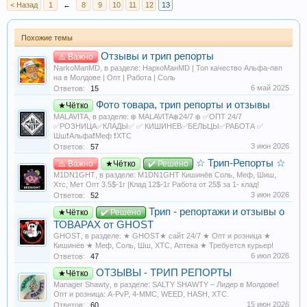
< Назад
1
←
8
9
10
11
12
13
Похожие темы
Отзывы и трип репорты
⚠️ Важно
NarkoManMD
, в разделе:
НаркоМанMD | Топ качество Альфа-пвп
на в Молдове | Опт | Работа | Соль
6 май 2025
Ответов:
15
Фото товара, трип репорты и отзывы
★Чётко
MALAVITA
, в разделе:
❄️ MALAVITA❄️24/7 ❄️ ✅ОПТ 24/7
✅РОЗНИЦА✅КЛАДЫ✅ ✅ КИШИНЕВ✅БЕЛЬЦЫ✅РАБОТА ✅
Шш❗️Альфа❗️Меф ❗️ХТС
3 июн 2026
Ответов:
57
☆ Трип-Репорты ☆
⚠️ Важно
★Чётко
✔️ Решено
M1DN1GHT
, в разделе:
M1DN1GHT Кишинёв Соль, Меф, Шиш,
Хтс, Мет Опт 3.5$-1г |Клад 12$-1г Работа от 25$ за 1- клад!
3 июн 2026
Ответов:
52
Трип - репортажи и отзывы о
★Чётко
✔️ Решено
ТОВАРАХ от GHOST
GHOST
, в разделе:
★ GHOST★ сайт 24/7 ★ Опт и розница ★
Кишинёв ★ Меф, Соль, Шш, ХТС, Аптека ★ Требуется курьер!
6 июл 2026
Ответов:
47
ОТЗЫВЫ - ТРИП РЕПОРТЫ
★Чётко
Manager Shawty
, в разделе:
SALTY SHAWTY – Лидер в Молдове!
Опт и розница: A-PvP, 4-MMC, WEED, HASH, XTC.
15 июн 2026
Ответов:
60