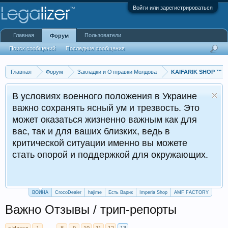
Войти или зарегистрироваться
Главная
Пользователи
Форум
Поиск сообщений
Последние сообщения
Главная
Форум
Закладки и Отправки Молдова
KAIFARIK SHOP ™
В условиях военного положения в Украине
важно сохранять ясный ум и трезвость. Это
может оказаться жизненно важным как для
вас, так и для ваших близких, ведь в
критической ситуации именно вы можете
стать опорой и поддержкой для окружающих.
ВОЙНА
CrocoDealer
hajime
Есть Варик
Imperia Shop
AMF FACTORY
Важно Отзывы / трип-репорты