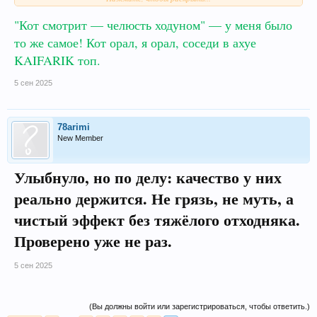
Музыка качает, я качаюсь, стены качаются — все мы одна семья.
Сижу, ржу над тем, как кот смотрит на меня, а у самого челюсть
"Кот смотрит — челюсть ходуном" — у меня было
ходуном, как у советской стиралки
то же самое! Кот орал, я орал, соседи в ахуе
Пошёл гулять.
На улице каждый фонарь как софит, а каждый прохожий будто мой
KAIFARIK топ.
кент. Хотел каждому сказать «бро, я тебя уважаю», но держался.
5 сен 2025
Через пару часов немного отпустило, зато настроение осталось —
улыбался, как будто выиграл миллион в лотерею.
Итог:
78arimi
KAIFARIK умеют!
New Member
Качество , эффекты бодрые, настроение космос. Для тусовки и для
«просто поржать» — то, что доктор прописал.
Улыбнуло, но по делу: качество у них
реально держится. Не грязь, не муть, а
чистый эффект без тяжёлого отходняка.
Проверено уже не раз.
5 сен 2025
(Вы должны войти или зарегистрироваться, чтобы ответить.)