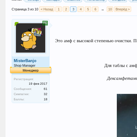
Страница 3 из 10
< Назад
1
2
3
4
5
6
→
10
Вперёд >
Это амф с высокой степенью очистки. П
MisterBanjo
Для таблы с амф
Shop Manager
Менеджер
Дексамфетами
Регистрация:
19 фев 2017
Сообщения:
61
Симпатии:
32
Баллы:
18