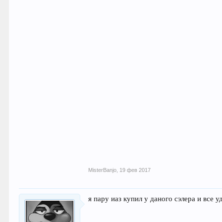
MisterBanjo
,
19 фев 2017
я пару иаз купил у даного сэлера и все у