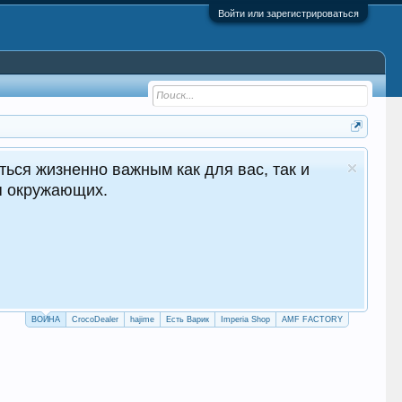
Войти или зарегистрироваться
ться жизненно важным как для вас, так и
ля окружающих.
ВОЙНА
CrocoDealer
hajime
Есть Варик
Imperia Shop
AMF FACTORY