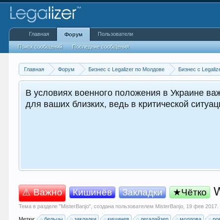
Главная
Пользователи
Форум
Поиск сообщений
Последние сообщения
Главная
Форум
Бизнес с Legalizer по Молдове
Бизнес с Legaliz
В условиях военного положения в Украине важ
для ваших близких, ведь в критической ситуа
W
⚠️ Важно
Кишинёв
Закладки
★Чётко
Тема в разделе "
MisterBanjo
", создана пользователем
MisterBanjo
,
19 фев 2017
.
Метки:
бельцы
закладки
кишинев
легалайзер
молдова
ро