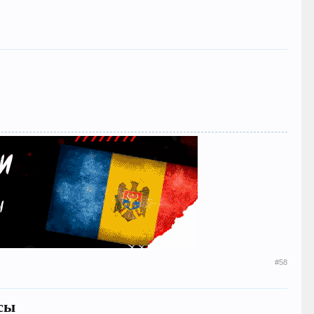
#58
исы