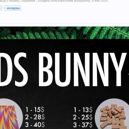
льца с бошек) | Кишинев
", создана пользователем
BudsBunny
,
8 янв 2019
.
р
молдова