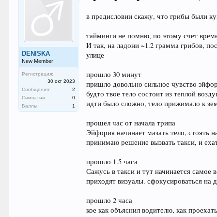
в предисловии скажу, что грибы были к
тайминги не помню, по этому счет време
И так, на ладони ~1.2 граммa грибов, 
DENISKA
улице
New Member
прошло 30 минут
Регистрация:
30 окт 2023
пришло довольно сильное чувство эйфор
Сообщения:
2
будто твое тело состоит из теплой возд
Симпатии:
0
идти было сложно, тело прижимало к зем
Баллы:
1
прошел час от начала трипа
Эйфория начинает мазать тело, стоять н
принимаю решение вызвать такси, и еха
прошло 1.5 часа
Сажусь в такси и тут начинается самое в
приходят визуалы. сфокусироваться на
прошло 2 часа
кое как объяснил водителю, как проехат