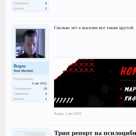
Симпатии:
0
Баллы:
1
Сколько лет а магазин все также крутой.
Bugaa
New Member
Регистрация:
2 авг 2011
Сообщения:
18
Симпатии:
0
Баллы:
1
Bugaa
,
1 дек 2023
Трип репорт на псилоциби