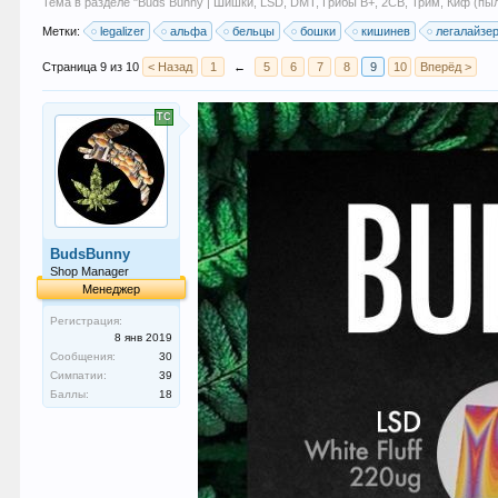
Тема в разделе "
Buds Bunny | Шишки, LSD, DMT, Грибы B+, 2СB, Трим, Киф (пы
Метки:
legalizer
альфа
бельцы
бошки
кишинев
легалайзе
Страница 9 из 10
< Назад
1
←
5
6
7
8
9
10
Вперёд >
BudsBunny
Shop Manager
Менеджер
Регистрация:
8 янв 2019
Сообщения:
30
Симпатии:
39
Баллы:
18