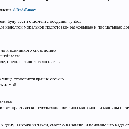
уплены
@BudsBunny
ни, буду вести с момента поедания грибов.
после недолгой моральной подготовки- разжовываю и проглатываю д
ии и всемирного спокойствия.
ушной ваты.
ле, очень сильно хотелось лечь
а улице становится крайне сложно.
ть домой.
еселье.
 дороге практически невозможно, витрины магазинов и машины пр
ь к дому, выхожу из такси, смотрю на землю, и понимаю что надо ср