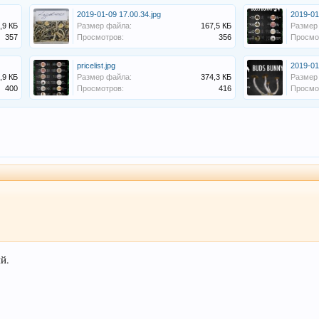
2019-01-09 17.00.34.jpg
2019-01
,9 КБ
Размер файла:
167,5 КБ
Размер
357
Просмотров:
356
Просмо
pricelist.jpg
2019-01
,9 КБ
Размер файла:
374,3 КБ
Размер
400
Просмотров:
416
Просмо
й.