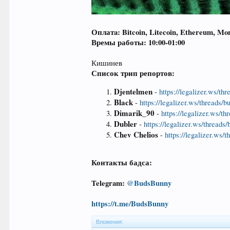
Оплатa: Bitcoin, Litecoin, Ethereum, Mo
Времы работы: 10:00-01:00
Кишинев
Список трип репортов:
Djentelmen
-
https://legalizer.ws/th
Black
-
https://legalizer.ws/threads/
Dimarik_90
-
https://legalizer.ws/t
Dubler
-
https://legalizer.ws/threads
Chev Chelios
-
https://legalizer.ws/
Контакты
бадса
:
Telegram:
@
BudsBunny
https://t.me/BudsBunny
Вложения: