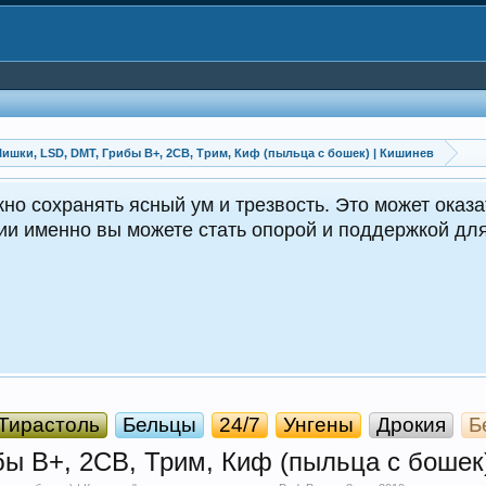
Шишки, LSD, DMT, Грибы B+, 2СB, Трим, Киф (пыльца с бошек) | Кишинев
но сохранять ясный ум и трезвость. Это может оказа
ции именно вы можете стать опорой и поддержкой д
Тирастоль
Бельцы
24/7
Унгены
Дрокия
Б
бы B+, 2СB, Трим, Киф (пыльца с бошек