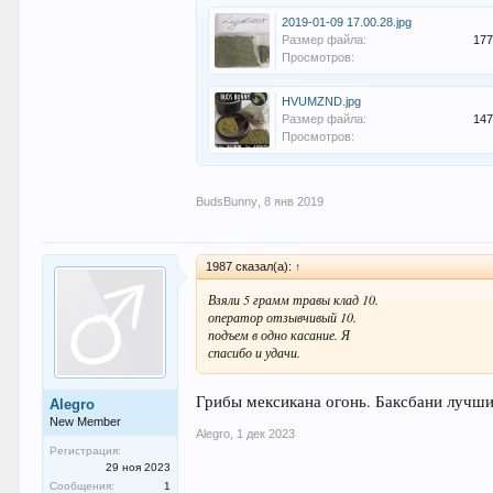
2019-01-09 17.00.28.jpg
Размер файла:
177
Просмотров:
HVUMZND.jpg
Размер файла:
147
Просмотров:
BudsBunny
,
8 янв 2019
1987 сказал(а):
↑
Взяли 5 грамм травы клад 10.
оператор отзывчивый 10.
подъем в одно касание. Я
спасибо и удачи.
Грибы мексикана огонь. Баксбани лучши
Alegro
New Member
Alegro
,
1 дек 2023
Регистрация:
29 ноя 2023
Сообщения:
1