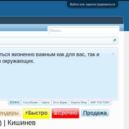
Войти или зарегистрироваться
ться жизненно важным как для вас, так и
ля окружающих.
ВОЙНА
CrocoDealer
hajime
Есть Варик
Imperia Shop
AMF FACTORY
ендеры
⚡Быстро
⏳Срочно
Продажа
) | Кишинев