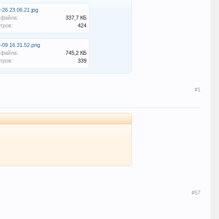
-26 23.06.21.jpg
 файла:
337,7 КБ
тров:
424
-09 16.31.52.png
 файла:
745,2 КБ
тров:
339
#1
#57