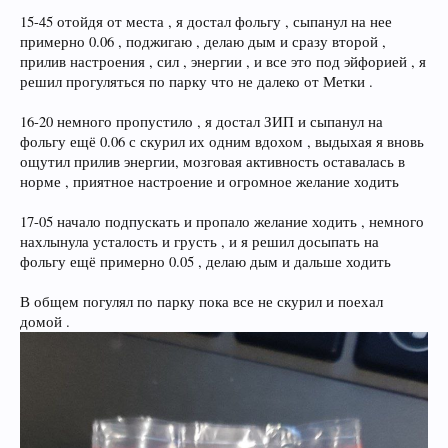
15-45 отойдя от места , я достал фольгу , сыпанул на нее
примерно 0.06 , поджигаю , делаю дым и сразу второй ,
прилив настроения , сил , энергии , и все это под эйфорией , я
решил прогуляться по парку что не далеко от Метки .
16-20 немного пропустило , я достал ЗИП и сыпанул на
фольгу ещё 0.06 с скурил их одним вдохом , выдыхая я вновь
ощутил прилив энергии, мозговая активность оставалась в
норме , приятное настроение и огромное желание ходить
17-05 начало подпускать и пропало желание ходить , немного
нахлынула усталость и грусть , и я решил досыпать на
фольгу ещё примерно 0.05 , делаю дым и дальше ходить
В общем погулял по парку пока все не скурил и поехал
домой .