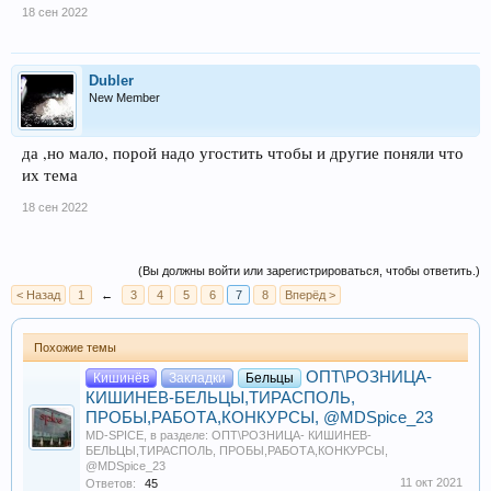
18 сен 2022
Dubler
New Member
да ,но мало, порой надо угостить чтобы и другие поняли что
их тема
18 сен 2022
(Вы должны войти или зарегистрироваться, чтобы ответить.)
< Назад
1
←
3
4
5
6
7
8
Вперёд >
Похожие темы
ОПТ\РОЗНИЦА-
Кишинёв
Закладки
Бельцы
КИШИНЕВ-БЕЛЬЦЫ,ТИРАСПОЛЬ,
ПРОБЫ,РАБОТА,КОНКУРСЫ, @MDSpice_23
MD-SPICE
, в разделе:
ОПТ\РОЗНИЦА- КИШИНЕВ-
БЕЛЬЦЫ,ТИРАСПОЛЬ, ПРОБЫ,РАБОТА,КОНКУРСЫ,
@MDSpice_23
11 окт 2021
Ответов:
45