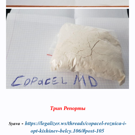
Трип Репорты
-
https://legalizer.ws/threads/copacel-roznica-i-
Syava
opt-kishinev-belcy.106/#post-105