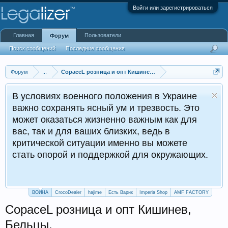
Войти или зарегистрироваться
Главная
Пользователи
Форум
Поиск сообщений
Последние сообщения
Форум
...
CopaceL розница и опт Кишинев, Бельцы
В условиях военного положения в Украине
важно сохранять ясный ум и трезвость. Это
может оказаться жизненно важным как для
вас, так и для ваших близких, ведь в
критической ситуации именно вы можете
стать опорой и поддержкой для окружающих.
ВОЙНА
CrocoDealer
hajime
Есть Варик
Imperia Shop
AMF FACTORY
CopaceL розница и опт Кишинев,
Бельцы.