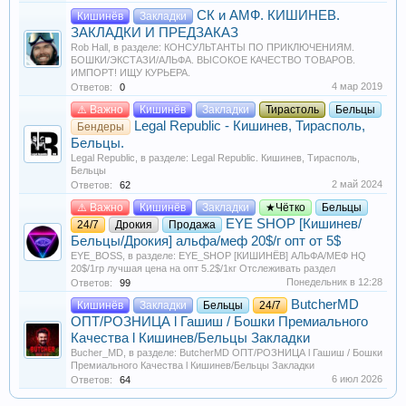
СК и АМФ. КИШИНЕВ.
Кишинёв
Закладки
ЗАКЛАДКИ И ПРЕДЗАКАЗ
Rob Hall
, в разделе:
КОНСУЛЬТАНТЫ ПО ПРИКЛЮЧЕНИЯМ.
БОШКИ/ЭКСТАЗИ/АЛЬФА. ВЫСОКОЕ КАЧЕСТВО ТОВАРОВ.
ИМПОРТ! ИЩУ КУРЬЕРА.
4 мар 2019
Ответов:
0
⚠️ Важно
Кишинёв
Закладки
Тирастоль
Бельцы
Legal Republic - Кишинев, Тирасполь,
Бендеры
Бельцы.
Legal Republic
, в разделе:
Legal Republic. Кишинев, Тирасполь,
Бельцы
2 май 2024
Ответов:
62
⚠️ Важно
Кишинёв
Закладки
★Чётко
Бельцы
EYE SHOP [Кишинев/
24/7
Дрокия
Продажа
Бельцы/Дрокия] альфа/меф 20$/г опт от 5$
EYE_BOSS
, в разделе:
EYE_SHOP [КИШИНЁВ] АЛЬФА/МЕФ HQ
20$/1гр лучшая цена на опт 5.2$/1кг Отслеживать раздел
Понедельник в 12:28
Ответов:
99
ButcherMD
Кишинёв
Закладки
Бельцы
24/7
ОПТ/РОЗНИЦА l Гашиш / Бошки Премиального
Качества l Кишинев/Бельцы Закладки
Bucher_MD
, в разделе:
ButcherMD ОПТ/РОЗНИЦА l Гашиш / Бошки
Премиального Качества l Кишинев/Бельцы Закладки
6 июл 2026
Ответов:
64