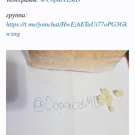
группа:
https://t.me/joinchat/HwEzhETaUi77oPG3Gk
wxng