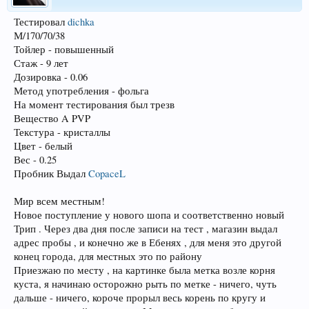
Тестировал
dichka
М/170/70/38
Тойлер - повышенный
Стаж - 9 лет
Дозировка - 0.06
Метод употребления - фольга
На момент тестирования был трезв
Вещество A PVP
Текстура - кристаллы
Цвет - белый
Вес - 0.25
Пробник Выдал
CopaceL
Мир всем местным!
Новое поступление у нового шопа и соответственно новый
Трип . Через два дня после записи на тест , магазин выдал
адрес пробы , и конечно же в Ебенях , для меня это другой
конец города, для местных это по району
Приезжаю по месту , на картинке была метка возле корня
куста, я начинаю осторожно рыть по метке - ничего, чуть
дальше - ничего, короче прорыл весь корень по кругу и