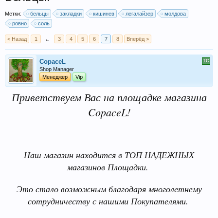
Метки:
бельцы
закладки
кишинев
легалайзер
молдова
ровно
соль
< Назад
1
←
3
4
5
6
7
8
Вперёд >
CopaceL
Shop Manager
Менеджер
Vip
Приветствуем Вас на площадке магазина
CopaceL!
Наш магазин находится в ТОП НАДЕЖНЫХ
магазинов Площадки.
Это стало возможным благодаря многолетнему
сотрудничеству с нашими Покупателями.