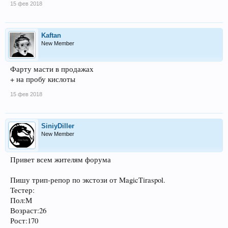
15 фев 2018
Kaftan
New Member
Фарту масти в продажах
+ на пробу кислоты
15 фев 2018
SiniyDiller
New Member
Привет всем жителям форума
Пишу трип-репор по экстози от MagicTiraspol.
Тестер:
Пол:М
Возраст:26
Рост:170