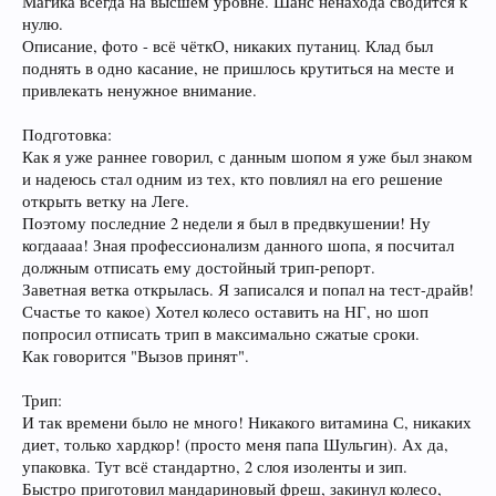
Магика всегда на высшем уровне. Шанс ненахода сводится к
нулю.
Описание, фото - всё чёткО, никаких путаниц. Клад был
поднять в одно касание, не пришлось крутиться на месте и
привлекать ненужное внимание.
Подготовка:
Как я уже раннее говорил, с данным шопом я уже был знаком
и надеюсь стал одним из тех, кто повлиял на его решение
открыть ветку на Леге.
Поэтому последние 2 недели я был в предвкушении! Ну
когдаааа! Зная профессионализм данного шопа, я посчитал
должным отписать ему достойный трип-репорт.
Заветная ветка открылась. Я записался и попал на тест-драйв!
Счастье то какое) Хотел колесо оставить на НГ, но шоп
попросил отписать трип в максимально сжатые сроки.
Как говорится "Вызов принят".
Трип:
И так времени было не много! Никакого витамина С, никаких
диет, только хардкор! (просто меня папа Шульгин). Ах да,
упаковка. Тут всё стандартно, 2 слоя изоленты и зип.
Быстро приготовил мандариновый фреш, закинул колесо,