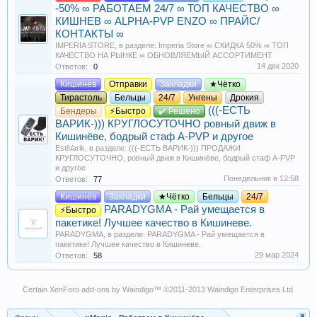
-50% ∞ РАБОТАЕМ 24/7 ∞ ТОП КАЧЕСТВО ∞
КИШНЕВ ∞ ALPHA-PVP ENZO ∞ ПРАЙС/
КОНТАКТЫ ∞
IMPERIA STORE
, в разделе:
Imperia Store ∞ СКИДКА 50% ∞ ТОП
КАЧЕСТВО НА РЫНКЕ ∞ ОБНОВЛЯЕМЫЙ АССОРТИМЕНТ
14 дек 2020
Ответов:
0
Кишинёв
Отправки
Закладки
★Чётко
Тирастоль
Бельцы
24/7
Унгены
Дрокия
(((-ЕСТЬ
Бендеры
⚡Быстро
✔️ Решено
ВАРИК-))) КРУГЛОСУТОЧНО ровный движ в
Кишинёве, бодрый стаф A-PVP и другое
EstiVarik
, в разделе:
(((-ЕСТЬ ВАРИК-))) ПРОДАЖИ
КРУГЛОСУТОЧНО, ровный движ в Кишинёве, бодрый стаф A-PVP
и другое
Понедельник в 12:58
Ответов:
77
Кишинёв
Закладки
★Чётко
Бельцы
24/7
PARADYGMA - Рай умещается в
⚡Быстро
пакетике! Лучшее качество в Кишиневе.
PARADYGMA
, в разделе:
PARADYGMA - Рай умещается в
пакетике! Лучшее качество в Кишиневе.
29 мар 2024
Ответов:
58
Certain
XenForo add-ons by Waindigo
™ ©2011-2013
Waindigo Enterprises Ltd
.