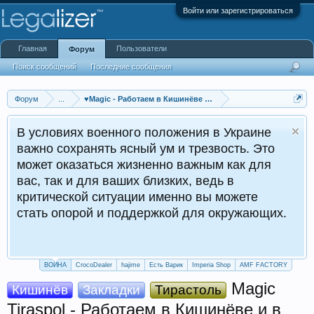
Войти или зарегистрироваться
Главная
Пользователи
Форум
Поиск сообщений
Последние сообщения
Форум
...
♥Мagiс - Работаем в Кишинёве и в Тирасполе♥
В условиях военного положения в Украине
важно сохранять ясный ум и трезвость. Это
может оказаться жизненно важным как для
вас, так и для ваших близких, ведь в
критической ситуации именно вы можете
стать опорой и поддержкой для окружающих.
ВОЙНА
CrocoDealer
hajime
Есть Варик
Imperia Shop
AMF FACTORY
Мagiс
Кишинёв
Закладки
Тирастоль
Tiraspol - Работаем в Кишинёве и в