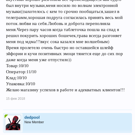
был внутри музыки,меня носило по волнам электронной
музыки))захотелось с кем то срочно пообщаться,зашел в
телеграмм,хорошая подруга согласилась принять весь мой
поток любви на себя.Любовь и доброта переполняла
меня.Через пару часов когда таблеточка пошла на спад я
решил покурить хороших бошечек,трава всегда разгоняет
меня под мдма!!!вкус сока казался мне волшебным)
Время пролетело очень быстро но оставшейся шлейф
эйфории и кучи позитивных эмоци тянется еще до сих пор
даже когда меня уже отпустило))
Товар:10/10
Оператор:11/10
Клад:10/10
Упаковка:10/10
Желаю магазину успехов в работе и адекватных клиентов!!!
15 фев 2018
dedpool
New Member