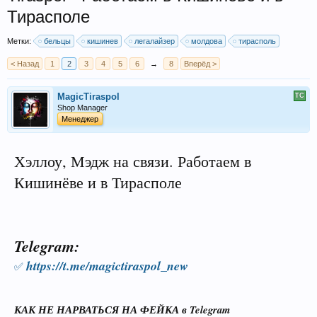
Тирасполе
Метки:
бельцы
кишинев
легалайзер
молдова
тирасполь
< Назад
1
2
3
4
5
6
→
8
Вперёд >
MagicTiraspol
Shop Manager
Менеджер
Хэллоу, Мэдж на связи. Работаем в
Кишинёве и в Тирасполе
Telegram:
https://t.me/magictiraspol_new
✅
КАК НЕ НАРВАТЬСЯ НА ФЕЙКА в Telegram