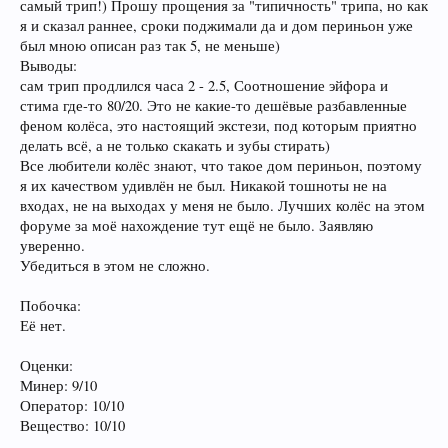
самый трип!) Прошу прощения за "типичность" трипа, но как
я и сказал раннее, сроки поджимали да и дом периньон уже
был мною описан раз так 5, не меньше)
Выводы:
сам трип продлился часа 2 - 2.5, Соотношение эйфора и
стима где-то 80/20. Это не какие-то дешёвые разбавленные
феном колёса, это настоящий экстези, под которым приятно
делать всё, а не только скакать и зубы стирать)
Все любители колёс знают, что такое дом периньон, поэтому
я их качеством удивлён не был. Никакой тошноты не на
входах, не на выходах у меня не было. Лучших колёс на этом
форуме за моё нахождение тут ещё не было. Заявляю
уверенно.
Убедиться в этом не сложно.
Побочка:
Её нет.
Оценки:
Минер: 9/10
Оператор: 10/10
Вещество: 10/10