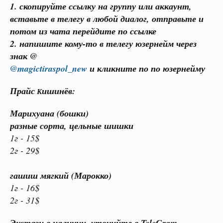
1. скопируйте ссылку на группу или аккаунт,
вставьте в телегу в любой диалог, отправьте и
потом из чата перейдите по ссылке
2. напишите кому-то в телегу юзернейм через
знак @
@magictiraspol_new
и кликните по по юзернейму
Прайс
ишинёв:
К
Марихуана (бошки)
разные сорта, цельные шишки
1г - 15$
2г - 29$
гашиш мягкий (Марокко)
1г - 16$
2г - 31
$
Экстази в наличии, уточнйте в TeleGram