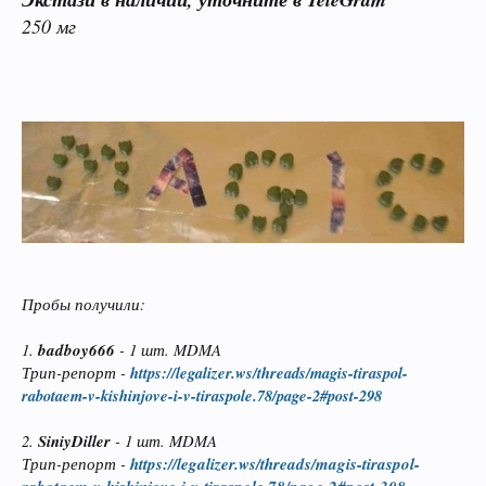
250 мг
Пробы получили:
1.
badboy666
- 1 шт. MDMA
Трип-репорт -
https://legalizer.ws/threads/magis-tiraspol-
rabotaem-v-kishinjove-i-v-tiraspole.78/page-2#post-298
2.
SiniyDiller
- 1 шт. MDMA
Трип-репорт -
https://legalizer.ws/threads/magis-tiraspol-