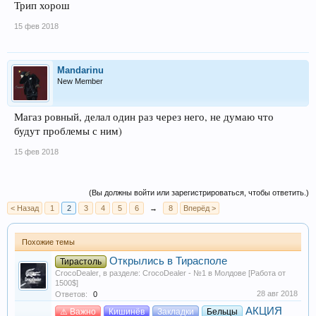
Трип хорош
15 фев 2018
Mandarinu
New Member
Магаз ровный, делал один раз через него, не думаю что
будут проблемы с ним)
15 фев 2018
(Вы должны войти или зарегистрироваться, чтобы ответить.)
< Назад
1
2
3
4
5
6
→
8
Вперёд >
Похожие темы
Открылись в Тирасполе
Тирастоль
CrocoDealer
, в разделе:
CrocoDealer - №1 в Молдове [Работа от
1500$]
28 авг 2018
Ответов:
0
АКЦИЯ
⚠️ Важно
Кишинёв
Закладки
Бельцы