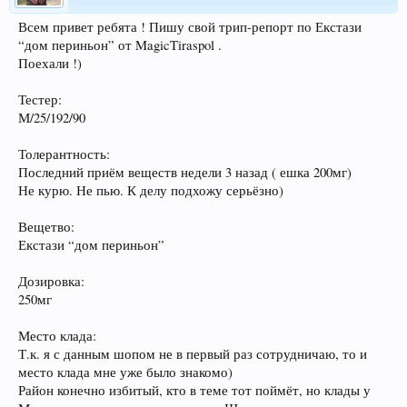
Всем привет ребята ! Пишу свой трип-репорт по Екстази
“дом периньон” от MagicTiraspol .
Поехали !)
Тестер:
М/25/192/90
Толерантность:
Последний приём веществ недели 3 назад ( ешка 200мг)
Не курю. Не пью. К делу подхожу серьёзно)
Вещетво:
Екстази “дом периньон”
Дозировка:
250мг
Место клада:
Т.к. я с данным шопом не в первый раз сотрудничаю, то и
место клада мне уже было знакомо)
Район конечно избитый, кто в теме тот поймёт, но клады у