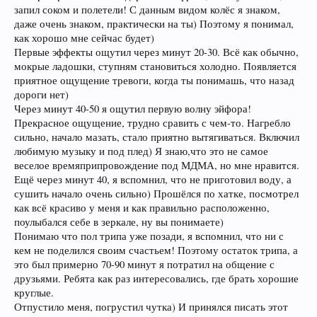
запил соком и полетели! С данным видом колёс я знаком,
даже очень знаком, практически на ты) Поэтому я понимал,
как хорошо мне сейчас будет)
Первые эффекты ощутил через минут 20-30. Всё как обычно,
мокрые ладошки, ступням становиться холодно. Появляется
приятное ощущение тревоги, когда ты понимашь, что назад
дороги нет)
Через минут 40-50 я ощутил первую волну эйфора!
Прекрасное ощущение, трудно сравить с чем-то. Нагребло
сильно, начало мазать, стало приятно вытягиваться. Включил
любимую музыку и под плед) Я знаю,что это не самое
веселое времяприпровождение под МДМА, но мне нравится.
Ещё через минут 40, я вспомнил, что не приготовил воду, а
сушить начало очень сильно) Прошёлся по хатке, посмотрел
как всё красиво у меня и как правильно расположенно,
поулыбался себе в зеркале, ну вы понимаете)
Понимаю что пол трипа уже позади, я вспомнил, что ни с
кем не поделился своим счастьем! Поэтому остаток трипа, а
это был примерно 70-90 минут я потратил на общение с
друзьями. Ребята как раз интересовались, где брать хорошие
круглые.
Отпустило меня, погрустил чутка) И принялся писать этот