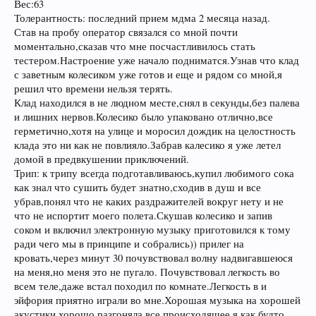
Вес:63
Толерантность: последний прием мдма 2 месяца назад.
Став на пробу оператор связался со мной почти
моментально,сказав что мне посчастливилось стать
тестером.Настроение уже начало подниматся.Узнав что клад
с заветным колесиком уже готов и еще и рядом со мной,я
решил что времени нельзя терять.
Клад находился в не людном месте,снял в секунды,без палева
и лишних нервов.Колесико было упаковано отлично,все
герметично,хотя на улице и моросил дождик на целостность
клада это ни как не повлияло.Забрав калесико я уже летел
домой в предвкушении приключений.
Трип: к трипу всегда подготавливаюсь,купил любимого сока
как знал что сушить будет знатно,сходив в душ и все
убрав,понял что не каких раздражителей вокруг нету и не
что не испортит моего полета.Скушав колесико и запив
соком и включил электронную музыку приготовился к тому
ради чего мы в принципе и собрались)) прилег на
кровать,через минут 30 почувствовал волну надвигавшеюся
на меня,но меня это не пугало. Почувствовал легкость во
всем теле,даже встал походил по комнате.Легкость в и
эйфория приятно играли во мне.Хорошая музыка на хорошей
акустики хорошо разгоняла все происходящее,я как будто