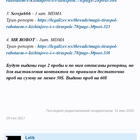
rabotaem-v-kishinjove-i-v-tiraspole.78/page-2#post-308
3.
Sereja666
- 1 шт. MDMA
Трип-репорт -
https://legalizer.ws/threads/magis-tiraspol-
rabotaem-v-kishinjove-i-v-tiraspole.78/page-3#post-323
4.
MR ROBOT
- 1шт. MDMA
Трип-репорт -
https://legalizer.ws/threads/magis-tiraspol-
rabotaem-v-kishinjove-i-v-tiraspole.78/page-3#post-338
Будут выданы еще 2 пробы и по ним отписаны репорты, но
для выставления контактов по правилам достаточно
проб на сумму не менее 50$. Выдано проб на 60$
Последнее редактирование модератором:
11 июн 2020
29 сен 2017
Lelik