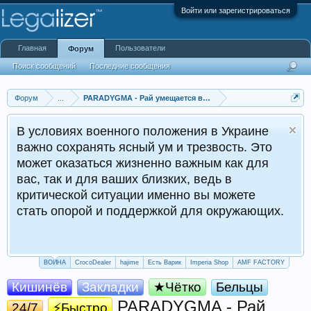
Войти или зарегистрироваться
Главная
Пользователи
Форум
Поиск сообщений
Последние сообщения
Форум
...
PARADYGMA - Рай умещается в пакетике! Лучшее качество
В условиях военного положения в Украине
важно сохранять ясный ум и трезвость. Это
может оказаться жизненно важным как для
вас, так и для ваших близких, ведь в
критической ситуации именно вы можете
стать опорой и поддержкой для окружающих.
ВОЙНА
CrocoDealer
hajime
Есть Варик
Imperia Shop
AMF FACTORY
Кишинёв
Закладки
★Чётко
Бельцы
PARADYGMA - Рай
24/7
⚡Быстро