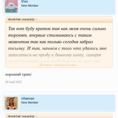
Vini
New Member
Veselchak сказал(а):
↑
Так вот буду краток так как меня очень сильно
торопят, впервые сталкиваюсь с таким
моментом так как только сегодня забрал
посылку. И так, начнем с того что удалось мне
записаться на пробу к данному шопу, сапорт
сразу утвердил мою кандидатуру за что ему
Нажмите, чтобы раскрыть...
огромное спасибо! И прошу прощения если я в
чём то виноват. У сеня получилось так что
хороший трип)
пришлось переадресовать посылку, поэтому
25 май 2023
была звминка один день, я думаю меня можно
понять. К менеджеру никаких притензий, к
vitaman
посылке тоже. Всё на уровне.
New Member
И так тест:
Вещество Альфа пвп
Veselchak сказал(а):
↑