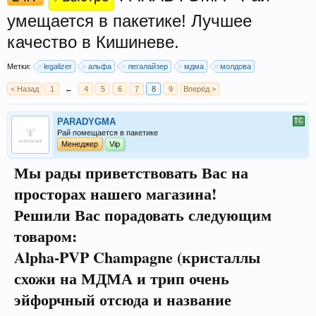
умещается в пакетике! Лучшее
качество в Кишиневе.
Метки:
legalizer
альфа
легалайзер
мдма
молдова
< Назад
1
←
4
5
6
7
8
9
Вперёд >
PARADYGMA
Рай помещается в пакетике
Менеджер
Vip
Мы рады приветствовать Вас на
просторах нашего магазина!
Решили Вас порадовать следующим
товаром:
Alpha-PVP Champagne (кристаллы
схожи на МДМА и трип очень
эйфорчный отсюда и название