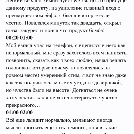
Легкий выхлоп химии чувствуется, но это присуще
, и снова прилив сил и волны эйфории с
мне помешать .
данному продукту, на удивление плавный вход с
приятным настроением , и запах мне очень
преимуществом эйфо, я был в восторге если
понравился .
23-00
вернулся домой , немного замерз и решил
честно. Повалялся минуток так двадцать, открыл
что ничто не согревает так как хороший напас
глаза, закурил и понял что продукт бомба!
21-35
досыпал на фольгу ещё примерно 0.09 я
ск делаю новую фольгу, сыпанул туда примерно
00:20 01:00
сделал три дыма подряд, и снова накрыло
0.1 , делаю несколько дымов подряд и я был прав
Мой взгляд упал на телефон, я вцепился в него как
эйфорией , снова хочется общаться и гулять ,
ничто так не согревает
ненормальный, мне сразу захотелось всем написать,
хотя сушняк немного создавал дискомфорт но
позвонить, сказать как я всех люблю) начал решать
это ничто по сравнению с тем кайфом что я
P.S.
так и просидел дома пока все не скурил ,
головняки которые почему то появлялись на
ощущал
была уже поздно , я достал с холодильника
ровном месте) умеренный стим, я вот не знаю даже
бутылку с водкой , выпел пару по 50 , поел
как так получилось, может я угадал с дозировкой,
22-05
сделав ещё два дыма , я решил
хорошо , и лег спать.
но чувства были на высоте! Догнаться не очень
прогуляться, на улице моросило , снег с дождем
хотелось так как я не хотел потерять то чувство
ВЫВОД
:
но мне ничего не мешало , все настолько
прекрасного…
приятно настолько хорошо что ничто не могло
01:00 02:00
мне помешать .
Магазин: 10/10
Всё еще лындит нормально, мелькают иногда
Место клада: 9/10
мысли прогнать еще хоть немного, но я в такие
23-00
вернулся домой , немного замерз и решил
Упаковка стаффа: 10/10