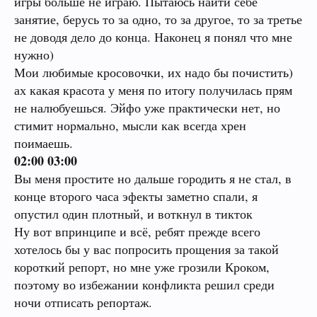
игры больше не играю. Пытаюсь найти себе
что ничто не согревает так как хороший напас
Стафф: 9/10
занятие, берусь то за одно, то за другое, то за третье
ск делаю новую фольгу, сыпанул туда примерно
не доводя дело до конца. Наконец я понял что мне
0.1 , делаю несколько дымов подряд и я был прав
нужно)
ничто так не согревает
Мои любимые кросовочки, их надо бы почистить)
ах какая красота у меня по итогу получилась прям
P.S.
так и просидел дома пока все не скурил ,
не налюбуешься. Эйфо уже практически нет, но
была уже поздно , я достал с холодильника
стимит нормально, мысли как всегда хрен
бутылку с водкой , выпел пару по 50 , поел
поимаешь.
хорошо , и лег спать.
02:00 03:00
Вы меня простите но дальше городить я не стал, в
ВЫВОД
:
конце второго часа эфекты заметно спали, я
опустил один плотный, и воткнул в тикток
Магазин: 10/10
Ну вот впринципе и всё, ребят прежде всего
Место клада: 9/10
хотелось бы у вас попросить прощения за такой
Упаковка стаффа: 10/10
короткий репорт, но мне уже грозили Кроком,
Стафф: 9/10
поэтому во избежании конфликта решил среди
ночи отписать репортаж.