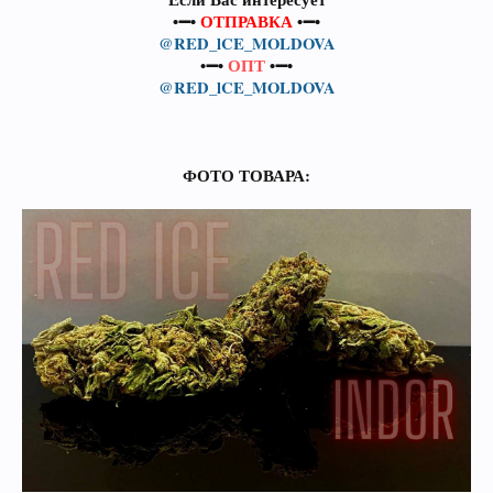
•➖•
ОТПРАВКА
•➖•
@RED_lCE_MOLDOVA
•➖•
ОПТ
•➖•
@RED_lCE_MOLDOVA
ФОТО ТОВАРА: