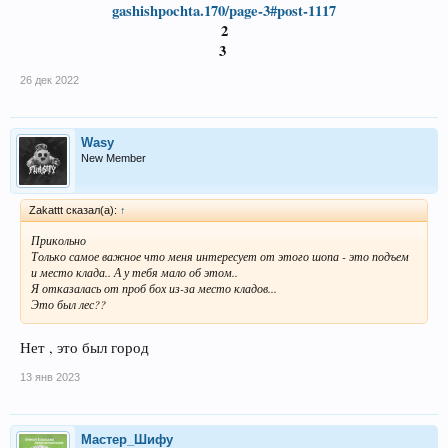
gashishpochta.170/page-3#post-1117
2
3
26 дек 2022
Wasy
New Member
Zakattt сказал(а):
↑
Прикольно
Только самое важное что меня интересует от этого шопа - это подъем
и место клада.. А у тебя мало об этом..
Я отказалась от проб бох из-за место кладов...
Это был лес??
Нет , это был город
13 янв 2023
Мастер_Шифу