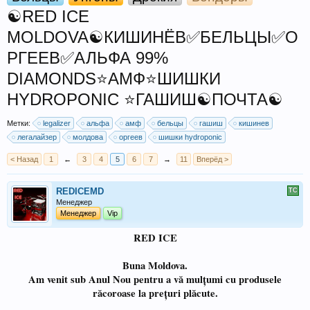
☯️RED ICE
MOLDOVA☯️КИШИНЁВ✅БЕЛЬЦЫ✅О
РГЕЕВ✅АЛЬФА 99%
DIAMONDS⭐АМФ⭐ШИШКИ
HYDROPONIC ⭐ГАШИШ☯️ПОЧТА☯️
Метки:
legalizer
альфа
амф
бельцы
гашиш
кишинев
легалайзер
молдова
оргеев
шишки hydroponic
< Назад
1
←
3
4
5
6
7
→
11
Вперёд >
REDICEMD
Менеджер
Менеджер
Vip
RED ICE
Buna Moldova.
Am venit sub Anul Nou pentru a vă mulțumi cu produsele
răcoroase la prețuri plăcute.