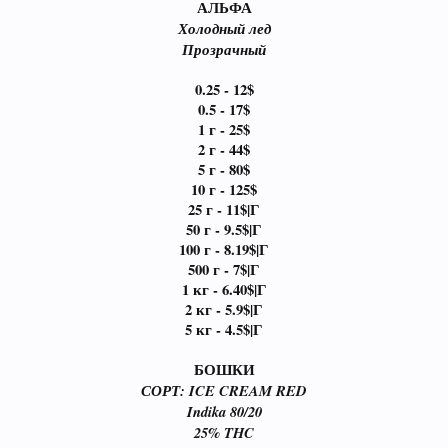
АЛЬФА
Холодный лед
Прозрачный
0.25 - 12$
0.5 - 17$
1 г - 25$
2 г - 44$
5 г - 80$
10 г - 125$
25 г - 11$|Г
50 г - 9.5$|Г
100 г - 8.19$|Г
500 г - 7$|Г
1 кг - 6.40$|Г
2 кг - 5.9$|Г
5 кг - 4.5$|Г
БОШКИ
СОРТ: ICE CREAM RED
Indika 80/20
25% THC