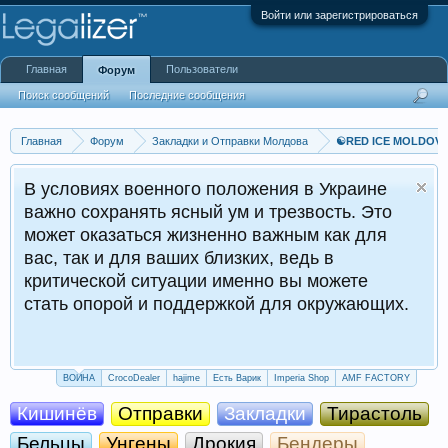
Войти или зарегистрироваться
Главная
Пользователи
Форум
Поиск сообщений
Последние сообщения
Главная
Форум
Закладки и Отправки Молдова
☯️RED ICE MOLDO
В условиях военного положения в Украине
важно сохранять ясный ум и трезвость. Это
может оказаться жизненно важным как для
вас, так и для ваших близких, ведь в
критической ситуации именно вы можете
стать опорой и поддержкой для окружающих.
ВОЙНА
CrocoDealer
hajime
Есть Варик
Imperia Shop
AMF FACTORY
Кишинёв
Отправки
Закладки
Тирастоль
Бельцы
Унгены
Дрокия
Бендеры