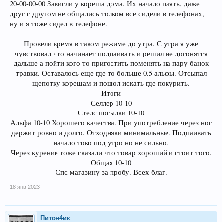
20-00-00-00 Зависли у кореша дома. Их начало паять, даже
друг с другом не общались толком все сидели в телефонах,
ну и я тоже сидел в телефоне.
Провели время в таком режиме до утра. С утра я уже
чувствовал что начинает подпаивать и решил не догонятся
дальше а пойти кого то пригостить поменять на пару банок
травки. Оставалось еще где то больше 0.5 альфы. Отсыпал
щепотку корешам и пошол искать где покурить.
Итоги
Селлер 10-10
Стелс посылки 10-10
Альфа 10-10 Хорошего качества. При употребление через нос
держит ровно и долго. Отходняки минимальные. Подпаивать
начало токо под утро но не сильно.
Через курение тоже сказали что товар хороший и стоит того.
Общая 10-10
Спс магазину за пробу. Всех благ.​
18 янв 2023
Питон4ик