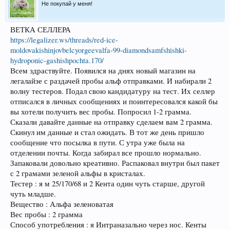
Не покупай у меня!
ВЕТКА СЕЛЛЕРА
https://legalizer.ws/threads/red-ice-
moldovakishinjovbelcyorgeevalfa-99-diamondsamfshishki-
hydroponic-gashishpochta.170/
Всем здраствуйте. Появился на днях новый магазин на
легалайзе с раздачей пробы альф отправками. И набирали 2
волну тестеров. Подал свою кандидатуру на тест. Их селлер
отписался в личных сообщениях и поинтересовался какой бы
вы хотели получить вес пробы. Попросил 1-2 грамма.
Сказали давайте данные на отправку сделаем вам 2 грамма.
Скинул им данные и стал ожидать. В тот же день пришло
сообщение что посылка в пути. С утра уже была на
отделении почты. Когда забирал все прошло нормально.
Запаковали довольно креативно. Распаковал внутри был пакет
с 2 грамами зеленой альфы в кристалах.
Тестер : я м 25/170/68 и 2 Кента один чуть старше, другой
чуть младше.
Вещество : Альфа зеленоватая
Вес пробы : 2 грамма
Способ употребления : я Интраназально через нос. Кенты