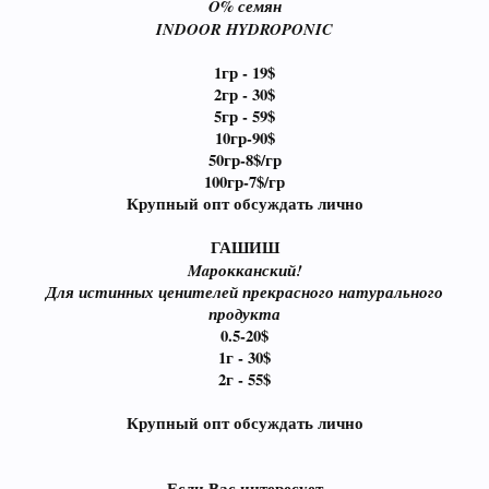
O% семян
INDOOR HYDROPONIC
1гр - 19$
2гр - 30$
5гр - 59$
10гр-90
$
50гр-8$/гр
100гр-7$/гр
Крупный опт обсуждать лично
ГАШИШ
Maрокканский!
Для истинных ценителей прекрасного натурального
продукта
0.5-20
$
1г - 30$
2г - 55$
Крупный опт обсуждать лично
Если Вас интересует