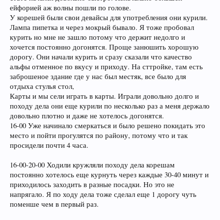
ейфорией аж волны пошли по голове.
У корешей были свои девайсы для употребления они курили.
Лампа пипетка и через мокрый бывало. Я тоже пробовал
курить но мне не зашло потому что держит недолго и
хочется постоянно догонятся. Проще занюшить хорошую
дорогу. Они начали курить и сразу сказали что качество
альфы отменное по вкусу и приходу. На сттройке, там есть
заброшеное здание где у нас был местяк, все было для
отдыха стулья стол,
Карты и мы сели играть в карты. Играли довольно долго и
походу дела они еще курили по несколько раз а меня держало
довольно плотно и даже не хотелось догонятся.
16-00 Уже начинало смеркаться и было решено покидать это
место и пойти прогулятся по району, потому что и так
просидели почти 4 часа.
16-00-20-00 Ходили кружляли походу дела корешам
постоянно хотелось еще курнуть через каждые 30-40 минут и
приходилось заходить в разные посадки. Но это не
напрягало. Я по ходу дела тоже сделал еще 1 дорогу чуть
поменше чем в первый раз.