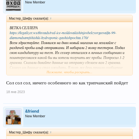
New Member
Мастер_Шифу сказал(а):
↑
ВЕТКА СЕЛЛЕРА
https://legalizer.ws/threads/red-ice-moldovakishinjovbelcyorgeevalfa-99-
diamondsamfshishki-hydroponic-gashishpochta.170/
Всем здраствуйте. Появился на днях новый магазин на легалайзе с
раздачей пробы альф отправками. И набирали 2 волну тестеров. Подал
свою кандидатуру на тест. Их селлер отписался в личных сообщениях и
поинтересовался какой бы вы хотели получить вес пробы. Попросил 1-2
грамма. Сказали давайте данные на отправку сделаем вам 2 грамма.
Скинул им данные и стал ожидать. В тот же день пришло сообщение
Нажмите, чтобы раскрыть...
что посылка в пути. С утра уже была на отделении почты. Когда
забирал все прошло нормально. Запаковали довольно креативно.
Распаковал внутри был пакет с 2 грамами зеленой альфы в кристалах.
Сол сол сол, ничего особенного но как трипчанский пойдет
Тестер : я м 25/170/68 и 2 Кента один чуть старше, другой чуть младше.
Вещество : Альфа зеленоватая
18 янв 2023
Вес пробы : 2 грамма
Способ употребления : я Интраназально через нос. Кенты курят через
лампы и пипетки.
&friend
Толер : Средний
New Member
Кростолер : Альфа, шишки.
Посмотреть вложение 382
ТРИП​
Мастер_Шифу сказал(а):
↑