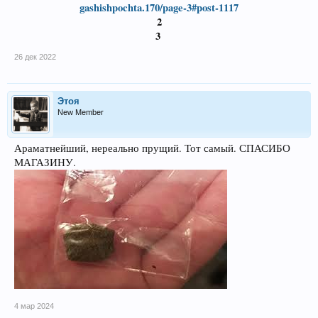
gashishpochta.170/page-3#post-1117
2
3
26 дек 2022
Этоя
New Member
Араматнейший, нереально прущий. Тот самый. СПАСИБО
МАГАЗИНУ.
4 мар 2024