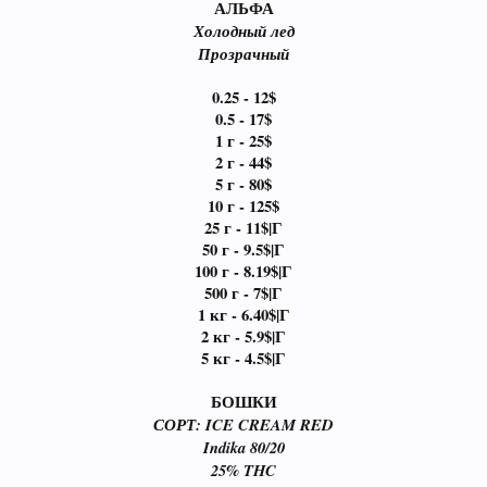
АЛЬФА
Холодный лед
Прозрачный
0.25 - 12$
0.5 - 17$
1 г - 25$
2 г - 44$
5 г - 80$
10 г - 125$
25 г - 11$|Г
50 г - 9.5$|Г
100 г - 8.19$|Г
500 г - 7$|Г
1 кг - 6.40$|Г
2 кг - 5.9$|Г
5 кг - 4.5$|Г
БОШКИ
СОРТ: ICE CREAM RED
Indika 80/20
25% THC