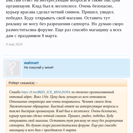
организауия. Клад был в лесополосе. Очень безопасно,
курьер красава сделал четкий снимок. Пришел, увидел,
победил. Буду открывать свой магазин. Оставить тут
рекламу не могу без разрешения саппорта. Но думаю скоро
разместитьсяна форуме. Еще раз спасибо магащину а всех
дам с праздником 8 марта.
8 мар 2024
walmart
Не покупай у меня!
Роберт сказал(а):
↑
Спаибо
https://t.me/RED_lCE_MOLDOVA
за отлично организованный
оптовый адрес. Взял 150г. Цену дали лучшую из всех оптовиков.
Отношение оператора мне очень понравилось. Человек своего дела.
Уважительоне обращение. Быстый ответ на интересующие вопросы и
также быстрая организауия. Клад был в лесополосе. Очень безопасно,
курьер красава сделал четкий снимок. Пришел, увидел, победил. Буду
открывать свой магазин. Оставить тут рекламу не могу без разрешения
саппорта. Но думаю скоро разместитьсяна форуме. Еще раз спасибо
магащину а всех дам с праздником 8 марта.