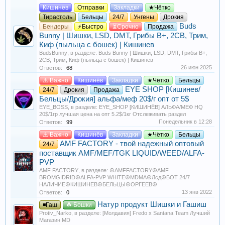
Кишинёв
Отправки
Закладки
★Чётко
Тирастоль
Бельцы
24/7
Унгены
Дрокия
Buds
Бендеры
⚡Быстро
⏳Срочно
Продажа
Bunny | Шишки, LSD, DMT, Грибы B+, 2СB, Трим,
Киф (пыльца с бошек) | Кишинев
BudsBunny
, в разделе:
Buds Bunny | Шишки, LSD, DMT, Грибы B+,
2СB, Трим, Киф (пыльца с бошек) | Кишинев
26 июн 2025
Ответов:
68
⚠️ Важно
Кишинёв
Закладки
★Чётко
Бельцы
EYE SHOP [Кишинев/
24/7
Дрокия
Продажа
Бельцы/Дрокия] альфа/меф 20$/г опт от 5$
EYE_BOSS
, в разделе:
EYE_SHOP [КИШИНЁВ] АЛЬФА/МЕФ HQ
20$/1гр лучшая цена на опт 5.2$/1кг Отслеживать раздел
Понедельник в 12:28
Ответов:
99
⚠️ Важно
Кишинёв
Закладки
★Чётко
Бельцы
AMF FACTORY - твой надежный оптовый
24/7
поставщик AMF/MEF/TGK LIQUID/WEED/ALFA-
PVP
AMF FACTORY
, в разделе:
☮️AMFFACTORY☮️AMF
BROMGIDRID☮️ALFA-PVP WHITE☮️MDMA☮️Лсд☮️БОТ 24/7
НАЛИЧИЕ☮️КИШИНЕВ☮️БЕЛЬЦЫ☮️ОРГЕЕВ☮️
13 янв 2022
Ответов:
0
Натур продукт Шишки и Гашиш
◾Гаш
☘ Бошки
Protiv_Narko
, в разделе:
[Молдавия] Fredo x Santana Team Лучший
Магазин MD