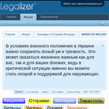
Войти или зарегистрироваться
Главная
Пользователи
Форум
Поиск сообщений
Последние сообщения
Главная
Форум
Закладки и Отправки Молдова
☯️RED ICE MOLDO
В условиях военного положения в Украине
важно сохранять ясный ум и трезвость. Это
может оказаться жизненно важным как для
вас, так и для ваших близких, ведь в
критической ситуации именно вы можете
стать опорой и поддержкой для окружающих.
ВОЙНА
CrocoDealer
hajime
Есть Варик
Imperia Shop
AMF FACTORY
Кишинёв
Отправки
Закладки
Тирастоль
Бельцы
Унгены
Дрокия
Бендеры