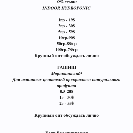
O% семян
INDOOR HYDROPONIC
1гр - 19$
2гр - 30$
5гр - 59$
10гр-90
$
50гр-8$/гр
100гр-7$/гр
Крупный опт обсуждать лично
ГАШИШ
Maрокканский!
Для истинных ценителей прекрасного натурального
продукта
0.5-20
$
1г - 30$
2г - 55$
Крупный опт обсуждать лично
Если Вас интересует