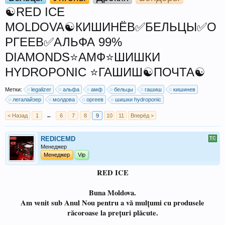
☯️RED ICE
MOLDOVA☯️КИШИНЁВ✅БЕЛЬЦЫ✅О
РГЕЕВ✅АЛЬФА 99%
DIAMONDS⭐АМФ⭐ШИШКИ
HYDROPONIC ⭐ГАШИШ☯️ПОЧТА☯️
Метки:
legalizer
альфа
амф
бельцы
гашиш
кишинев
легалайзер
молдова
оргеев
шишки hydroponic
< Назад
1
←
6
7
8
9
10
11
Вперёд >
REDICEMD
Менеджер
Менеджер
Vip
RED ICE
Buna Moldova.
Am venit sub Anul Nou pentru a vă mulțumi cu produsele
răcoroase la prețuri plăcute.