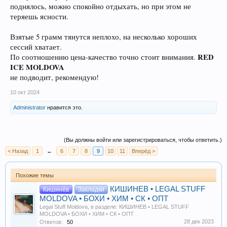
поднялось, можно спокойно отдыхать, но при этом не
теряешь ясности.
Взятые 5 грамм тянутся неплохо, на несколько хороших
сессий хватает.
RED
По соотношению цена-качество точно стоит внимания.
ICE MOLDOVA
не подводит, рекомендую!
10 окт 2024
Administrator
нравится это.
(Вы должны войти или зарегистрироваться, чтобы ответить.)
< Назад
1
←
6
7
8
9
10
11
Вперёд >
Похожие темы
КИШИНЕВ • LEGAL STUFF
Кишинёв
Закладки
MOLDOVA • БОХИ • ХИМ • СК • ОПТ
Legal Stuff Moldova
, в разделе:
КИШИНЕВ • LEGAL STUFF
MOLDOVA • БОХИ • ХИМ • СК • ОПТ
28 дек 2023
Ответов:
50