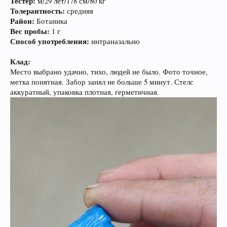
Тестер:
м/29 лет/178 см/80 кг
Толерантность:
средняя
Район:
Ботаника
Вес пробы:
1 г
Способ употребления:
интраназально
Клад:
Место выбрано удачно, тихо, людей не было. Фото точное,
метка понятная. Забор занял не больше 5 минут. Стелс
аккуратный, упаковка плотная, герметичная.