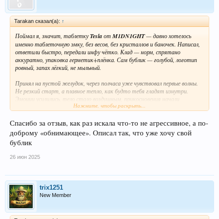
Tarakan сказал(а):
↑
Поймал я, значит, таблетку
Tesla
от
M1DN1GHT
— давно хотелось
именно таблеточную эмку, без весов, без кристаллов и баночек. Написал,
ответили быстро, передали инфу чётко. Клад — норм, спрятано
аккуратно, упаковка герметик+плёнка. Сам бублик — голубой, логотип
ровный, запах лёгкий, не мыльный.
Принял на пустой желудок, через полчаса уже чувствовал первые волны.
Не резкий старт, а плавное тепло, как будто тебя гладят изнутри.
Эмоции усилились, тело стало воздушным, прикосновения начали
Нажмите, чтобы раскрыть...
«звучать». Всё казалось чуть красивее, люди — добрее, да и я сам с собой
подружился на вечер. Плотная эмпатия, много болтали, обсуждали
Спасибо за отзыв, как раз искала что-то не агрессивное, а по-
личное, без тяжёлых мыслей.
доброму «обнимающее». Описал так, что уже хочу свой
Пульс подрос, но без перегрузки. Вечер прошёл как по нотам: танцы,
бублик
обнимашки, чёткая музыка. Потом плавно пошло на спад, отходняка —
почти ноль. Просто приятная усталость и тишина в голове.
26 июн 2025
От себя скажу —
таблета годная
, рабочая, без грязи. M1DN1GHT не
подвели, можно брать смело, особенно если хочешь ровный, тёплый
эмпатичный вечер без качелей.
trix1251
Посмотреть вложение 1158
New Member