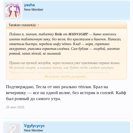
yasha
New Member
Tarakan сказал(а):
↑
Поймал я, значит, таблетку
Tesla
от
M1DN1GHT
— давно хотелось
именно таблеточную эмку, без весов, без кристаллов и баночек. Написал,
ответили быстро, передали инфу чётко. Клад — норм, спрятано
аккуратно, упаковка герметик+плёнка. Сам бублик — голубой, логотип
ровный, запах лёгкий, не мыльный.
Принял на пустой желудок, через полчаса уже чувствовал первые волны.
Не резкий старт, а плавное тепло, как будто тебя гладят изнутри.
Эмоции усилились, тело стало воздушным, прикосновения начали
Нажмите, чтобы раскрыть...
«звучать». Всё казалось чуть красивее, люди — добрее, да и я сам с собой
подружился на вечер. Плотная эмпатия, много болтали, обсуждали
Подтверждаю, Тесла от них реально тёплая. Брал на
личное, без тяжёлых мыслей.
вечеринку — все на одной волне, без истерик и соплей. Кайф
Пульс подрос, но без перегрузки. Вечер прошёл как по нотам: танцы,
был ровный до самого утра.
обнимашки, чёткая музыка. Потом плавно пошло на спад, отходняка —
почти ноль. Просто приятная усталость и тишина в голове.
26 июн 2025
От себя скажу —
таблета годная
, рабочая, без грязи. M1DN1GHT не
подвели, можно брать смело, особенно если хочешь ровный, тёплый
эмпатичный вечер без качелей.
Vgyfycycyc
Посмотреть вложение 1158
New Member