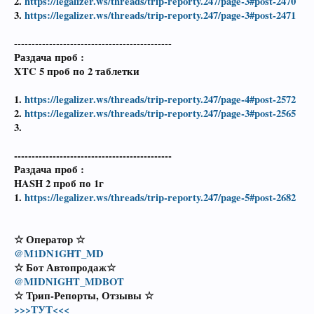
2.
https://legalizer.ws/threads/trip-reporty.247/page-3#post-2470
3.
https://legalizer.ws/threads/trip-reporty.247/page-3#post-2471
---------------------------------------------
Раздача проб :
XTC 5 проб по 2 таблетки
1.
https://legalizer.ws/threads/trip-reporty.247/page-4#post-2572
2.
https://legalizer.ws/threads/trip-reporty.247/page-3#post-2565
3.
---------------------------------------------
Раздача проб :
HASH 2 проб по 1г
1.
https://legalizer.ws/threads/trip-reporty.247/page-5#post-2682
☆
Оператор
☆
@M1DN1GHT_MD
☆ Бот Автопродаж☆
@MIDNIGHT_MDBOT
☆ Трип-Репорты, Отзывы ☆
>>>ТУТ<<<