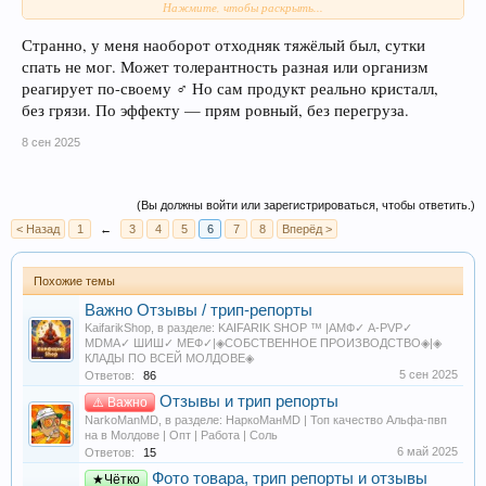
Нажмите, чтобы раскрыть...
M1DN1GHT выдал продукт достойного уровня.
Место выбрано удачно, тихо, людей не было. Фото точное, метка
— Клад: 10/10
понятная. Забор занял не больше 5 минут. Стелс аккуратный, упаковка
Странно, у меня наоборот отходняк тяжёлый был, сутки
— Стелс: 9/10
плотная, герметичная.
спать не мог. Может толерантность разная или организм
— Качество вещества: 9/10
Посмотреть вложение 1176
— Эффект: 9/10
Вещество:
реагирует по-своему ‍♂️ Но сам продукт реально кристалл,
— Отход: 7/10
Цвет белый с лёгким блеском, структура кристаллическая, запах
без грязи. По эффекту — прям ровный, без перегруза.
характерный, сладковатый. Консистенция сухая, измельчается хорошо.
Итог: добротный мефедрон, чистый, без примесей. Для любителей
На вкус — чистый, без горечи.
8 сен 2025
стабильного эффекта без жести — хороший вариант.
Трип:
Первая дорожка (примерно 120–150 мг). Залетело мягко, без резкого
(Вы должны войти или зарегистрироваться, чтобы ответить.)
жжения. Через 5–7 минут ощущается тепло по телу, лёгкая волна
эйфории. Музыка начинает играть ярче, настроение повышается,
< Назад
1
←
3
4
5
6
7
8
Вперёд >
присутствует желание разговаривать.
Вторая дорожка (примерно 100 мг) усилила эффект: появляется
Похожие темы
стимуляция, тело становится активным, движения лёгкие. Челюсть
Важно Отзывы / трип-репорты
начала немного скрипеть, но без сильного дискомфорта. Жажда
KaifarikShop
, в разделе:
KAIFARIK SHOP ™ |АМФ✓ A-PVP✓
повышенная, воду пил постоянно.
MDMA✓ ШИШ✓ МЕФ✓|◈СОБСТВЕННОЕ ПРОИЗВОДСТВО◈|◈
КЛАДЫ ПО ВСЕЙ МОЛДОВЕ◈
Через 1,5–2 часа эффект держится на уровне: бодрость, желание
5 сен 2025
Ответов:
86
двигаться, эмоциональная открытость. Присутствует лёгкий поток
мыслей, но без перегруза. Общение идёт легко.
Отзывы и трип репорты
⚠️ Важно
NarkoManMD
, в разделе:
НаркоМанMD | Топ качество Альфа-пвп
После 4 часов начинается постепенный спад: энергия снижается,
на в Молдове | Опт | Работа | Соль
появляется усталость в теле, но отходняк умеренный. Сонливость
6 май 2025
Ответов:
15
пришла ближе к утру, уснул с трудом, но без жёстких провалов.
Фото товара, трип репорты и отзывы
★Чётко