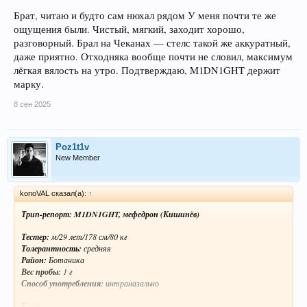
понятная. Забор занял не больше 5 минут. Стелс аккуратный, упаковка
Брат, читаю и будто сам нюхал рядом У меня почти те же
плотная, герметичная.
ощущения были. Чистый, мягкий, заходит хорошо,
Посмотреть вложение 1176
Вещество:
разговорный. Брал на Чеканах — стелс такой же аккуратный,
Цвет белый с лёгким блеском, структура кристаллическая, запах
даже приятно. Отходняка вообще почти не словил, максимум
характерный, сладковатый. Консистенция сухая, измельчается хорошо.
лёгкая вялость на утро. Подтверждаю, M1DN1GHT держит
На вкус — чистый, без горечи.
марку.
Трип:
8 сен 2025
Первая дорожка (примерно 120–150 мг). Залетело мягко, без резкого
жжения. Через 5–7 минут ощущается тепло по телу, лёгкая волна
эйфории. Музыка начинает играть ярче, настроение повышается,
присутствует желание разговаривать.
Poz1t1v
New Member
Вторая дорожка (примерно 100 мг) усилила эффект: появляется
стимуляция, тело становится активным, движения лёгкие. Челюсть
начала немного скрипеть, но без сильного дискомфорта. Жажда
konoVAL сказал(а):
↑
повышенная, воду пил постоянно.
Трип-репорт: M1DN1GHT, мефедрон (Кишинёв)
Через 1,5–2 часа эффект держится на уровне: бодрость, желание
двигаться, эмоциональная открытость. Присутствует лёгкий поток
Тестер:
м/29 лет/178 см/80 кг
мыслей, но без перегруза. Общение идёт легко.
Толерантность:
средняя
Район:
Ботаника
После 4 часов начинается постепенный спад: энергия снижается,
Вес пробы:
1 г
появляется усталость в теле, но отходняк умеренный. Сонливость
Способ употребления:
интраназально
пришла ближе к утру, уснул с трудом, но без жёстких провалов.
Вывод:
Клад: