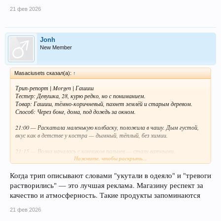
Для вечера наедине с собой — то, что нужно. Магазин работает
аккуратно: клад нашёлся сразу, упаковка — без запаха. Будет спрос —
21 фев 2026
вернусь.
Оценки (из 10):
Чистота: 9
Jonh
Эффект: 10 (ровно то, что ждала)
New Member
Логистика: 10
Общее: 9.5
Masaciusets сказал(а):
↑
P.S. Если любите быстрый кайф — это не ваш вариант. Здесь всё про
плавность и глубину.
Трип-репорт | Morgen | Гашиш
Тестер: Девушка, 28, курю редко, но с пониманием.
Товар: Гашиш, тёмно-коричневый, пахнет землёй и старым деревом.
Способ: Через бонг, дома, под дождь за окном.
21:00 — Раскатала маленькую колбаску, положила в чашу. Дым густой,
вкус как в детстве у костра — дымный, тёплый, без химии.
21:15 — Волна началась с кончиков пальцев — стали ватными,
Нажмите, чтобы раскрыть...
тяжёлыми. Потом тепло разлилось по спине. Мысли замедлились, стало
тихо внутри.
Когда трип описывают словами "укутали в одеяло" и "тревоги
21:45 — Лёг на диван, смотрю на потолок. Ощущение, будто меня
растворились" — это лучшая реклама. Магазину респект за
укутали в мягкое одеяло. Тревоги дня растворились, осталось только
качество и атмосферность. Такие продукты запоминаются
«здесь и сейчас».
21 фев 2026
22:30 — Захотелось манго — съела, и оно было самым сочным в жизни.