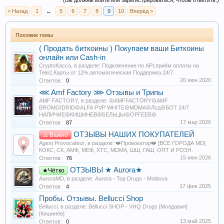
(Вы должны войти или зарегистрироваться, чтобы ответить.)
< Назад
1
←
5
6
7
8
9
10
Вперёд >
Похожие темы
( Продать биткоины ) Покупаем ваши Биткоины
онлайн или Cash-in
CryptoKacca
, в разделе:
Подключение по API,приём оплаты на
Tele2,Карты от 12%,автоматическая Поддержка 24/7
20 июн 2020
Ответов:
0
⋘ Amf Factory ⋙ Отзывы и Трипы
AMF FACTORY
, в разделе:
☮️AMFFACTORY☮️AMF
BROMGIDRID☮️ALFA-PVP WHITE☮️MDMA☮️Лсд☮️БОТ 24/7
НАЛИЧИЕ☮️КИШИНЕВ☮️БЕЛЬЦЫ☮️ОРГЕЕВ☮️
17 мар 2026
Ответов:
87
ОТЗЫВЫ НАШИХ ПОКУПАТЕЛЕЙ
⚠️ Важно
Agent Provocateur
, в разделе:
❤️Провокатор❤️ [ВСЕ ГОРОДА MD]
КОКС, СК, АМФ, МЕФ, XTC, MDMA, ШШ, ГАШ, ОПТ И РОЗН.
15 июн 2026
Ответов:
76
ОТЗЫВЫ ★ Aurora★
★Чётко
AuroraMD
, в разделе:
Aurora - Top Drugs - Moldova
17 фев 2025
Ответов:
4
Пробы. Отзывы. Bellucci Shop
Bellucci
, в разделе:
Bellucci SHOP - VHQ Drugs [Молдавия]
[Кишинёв]
13 май 2025
Ответов:
0