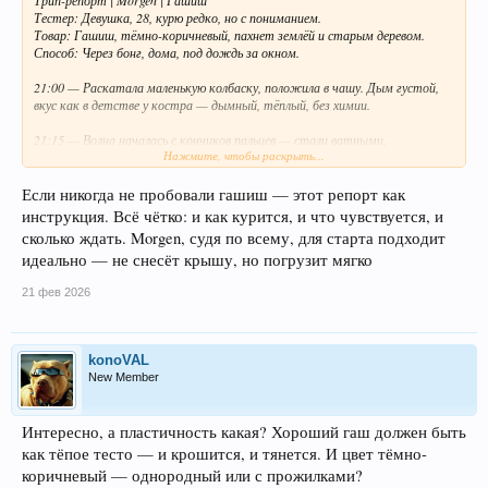
Трип-репорт | Morgen | Гашиш
Тестер: Девушка, 28, курю редко, но с пониманием.
Товар: Гашиш, тёмно-коричневый, пахнет землёй и старым деревом.
Способ: Через бонг, дома, под дождь за окном.
21:00 — Раскатала маленькую колбаску, положила в чашу. Дым густой,
вкус как в детстве у костра — дымный, тёплый, без химии.
21:15 — Волна началась с кончиков пальцев — стали ватными,
Нажмите, чтобы раскрыть...
тяжёлыми. Потом тепло разлилось по спине. Мысли замедлились, стало
тихо внутри.
Если никогда не пробовали гашиш — этот репорт как
21:45 — Лёг на диван, смотрю на потолок. Ощущение, будто меня
инструкция. Всё чётко: и как курится, и что чувствуется, и
укутали в мягкое одеяло. Тревоги дня растворились, осталось только
сколько ждать. Morgen, судя по всему, для старта подходит
«здесь и сейчас».
идеально — не снесёт крышу, но погрузит мягко
22:30 — Захотелось манго — съела, и оно было самым сочным в жизни.
21 фев 2026
Музыка (Brian Eno) обрела объём, будто играла не в ушах, а в самой
комнате.
23:00 — Эффект плато — спокойная, глубокая релаксация. Не хочется
konoVAL
ни двигаться, ни говорить, просто быть.
New Member
00:00 — Постепенно вернулась в тело. Голова ясная, настроение ровное,
без отходняка. Уснула как ребёнок.
Интересно, а пластичность какая? Хороший гаш должен быть
как тёпое тесто — и крошится, и тянется. И цвет тёмно-
Итог:
Morgen даёт честный, качественный гашиш — без спешки, без перегрузов.
коричневый — однородный или с прожилками?