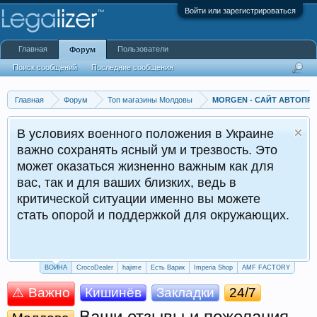
Войти или зарегистрироваться
Главная
Пользователи
Форум
Поиск сообщений
Последние сообщения
Главная
Форум
Топ магазины Молдовы
MORGEN - САЙТ АВТОПРО
В условиях военного положения в Украине
важно сохранять ясный ум и трезвость. Это
может оказаться жизненно важным как для
вас, так и для ваших близких, ведь в
критической ситуации именно вы можете
стать опорой и поддержкой для окружающих.
ВОЙНА
CrocoDealer
hajime
Есть Варик
Imperia Shop
AMF FACTORY
⚠️ Важно
Кишинёв
Закладки
24/7
Ваши отзывы и пожелания