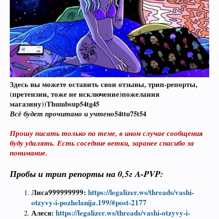
Здесь вы можете оставить свои отзывы, трип-репорты,
(претензии, тоже не исключение)пожелания
магазину))Thumbsup54tg45
Всё будет прочитано и учтено
54ttu75t54
Прошу писать только по теме, в ином случае сообщения
буду удалять. Есть соседние ветки, заранее спасибо за
понимание.
Пробы и трип репорты
на 0,5г A-PVP:
Лиса999999999:
https://legalizer.ws/threads/vashi-
otzyvy-i-pozhelanija.199/#post-2177
Алеся:
https://legalizer.ws/threads/vashi-otzyvy-i-