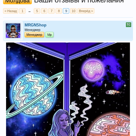
Молдова
< Назад
1
←
5
6
7
8
9
10
Вперёд >
MRGNShop
Менеджер
Менеджер
Vip