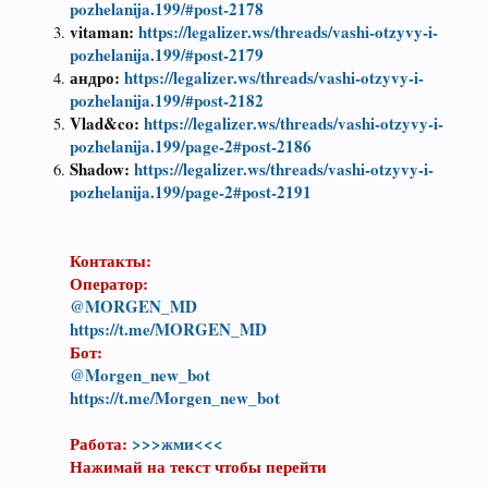
pozhelanija.199/#post-2178
vitaman:
https://legalizer.ws/threads/vashi-otzyvy-i-
pozhelanija.199/#post-2179
андро:
https://legalizer.ws/threads/vashi-otzyvy-i-
pozhelanija.199/#post-2182
Vlad&co:
https://legalizer.ws/threads/vashi-otzyvy-i-
pozhelanija.199/page-2#post-2186
Shadow:
https://legalizer.ws/threads/vashi-otzyvy-i-
pozhelanija.199/page-2#post-2191
Контакты:
Оператор:
@MORGEN_MD
https://t.me/MORGEN_MD
Бот:
@Morgen_new_bot
https://t.me/Morgen_new_bot
Работа:
>>>жми<<<
Нажимай на текст чтобы перейти