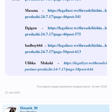
Masana
-
https://legalizer.ws/threads/kishin...hny
prodazhi-24-7.17/page-4#post-541
Dgigan
-
https://legalizer.ws/threads/kishin...hny
prodazhi-24-7.17/page-4#post-575
badboy666
-
https://legalizer.ws/threads/kishin...hny
prodazhi-24-7.17/page-5#post-613
Ulibka Makaki
-
https://legalizer.ws/threads/kis
partner-prodazhi-24-7.17/page-5#post-644
Последнее редактирование модератором:
10 июн 2020
21 ноя 2019
Dimarik_90