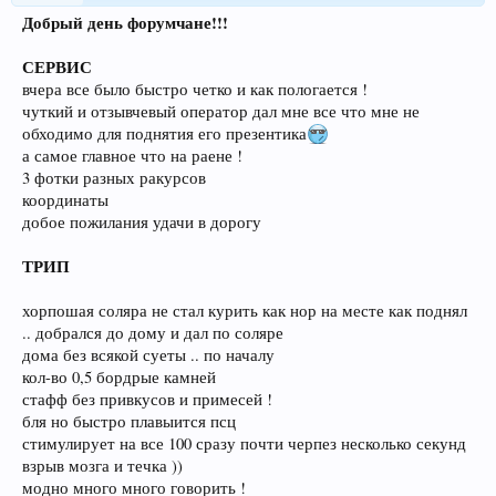
Добрый день форумчане!!!
СЕРВИС
вчера все было быстро четко и как пологается !
чуткий и отзывчевый оператор дал мне все что мне не
обходимо для поднятия его презентика
а самое главное что на раене !
3 фотки разных ракурсов
координаты
добое пожилания удачи в дорогу
ТРИП
хорпошая соляра не стал курить как нор на месте как поднял
.. добрался до дому и дал по соляре
дома без всякой суеты .. по началу
кол-во 0,5 бордрые камней
стафф без привкусов и примесей !
бля но быстро плавыится псц
стимулирует на все 100 сразу почти черпез несколько секунд
взрыв мозга и течка ))
модно много много говорить !