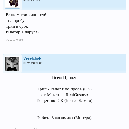
New Member
Велком тоо кишинев!
+на пробу
Трип в срок!
И ветер в парус!)
22 ноя 2019
Veselchak
New Member
Всем Привет
Трип - Репорт по пробе (СК)
от Магазина RealGustavo
Вещество: СК (Белые Камни)
Работа Закладчика (Минера)