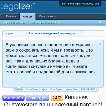
Войти или зарегистрироваться
Главная
Пользователи
Форум
Поиск сообщений
Последние сообщения
Форум
...
Gustavostore надежный партнер,продажи 24/7 ,ищем курь
В условиях военного положения в Украине
важно сохранять ясный ум и трезвость. Это
может оказаться жизненно важным как для
вас, так и для ваших близких, ведь в
критической ситуации именно вы можете
стать опорой и поддержкой для окружающих.
ВОЙНА
CrocoDealer
hajime
Есть Варик
Imperia Shop
AMF FACTORY
Кишинев
Кишинёв
Закладки
24/7
,Gustavostore ваш надежный партнер!