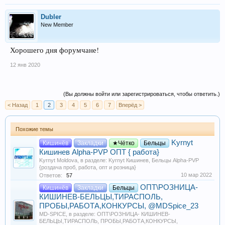
Dubler
New Member
Хорошего дня форумчане!
12 янв 2020
(Вы должны войти или зарегистрироваться, чтобы ответить.)
< Назад
1
2
3
4
5
6
7
Вперёд >
Похожие темы
Kyrnyt
Кишинёв
Закладки
★Чётко
Бельцы
Кишинев Alpha-PVP ОПТ { работа}
Kyrnyt Moldova
, в разделе:
Kyrnyt Кишинев, Бельцы Alpha-PVP
{роздача проб, работа, опт и розница}
10 мар 2022
Ответов:
57
ОПТ\РОЗНИЦА-
Кишинёв
Закладки
Бельцы
КИШИНЕВ-БЕЛЬЦЫ,ТИРАСПОЛЬ,
ПРОБЫ,РАБОТА,КОНКУРСЫ, @MDSpice_23
MD-SPICE
, в разделе:
ОПТ\РОЗНИЦА- КИШИНЕВ-
БЕЛЬЦЫ,ТИРАСПОЛЬ, ПРОБЫ,РАБОТА,КОНКУРСЫ,