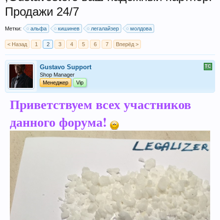
Продажи 24/7
Метки:
альфа
кишинев
легалайзер
молдова
< Назад
1
2
3
4
5
6
7
Вперёд >
Gustavo Support
Shop Manager
Менеджер
Vip
Приветствуем всех участников
данного форума!