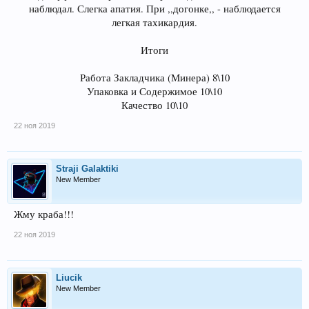
наблюдал. Слегка апатия. При ,,догонке,, - наблюдается
легкая тахикардия.
Итоги
Работа Закладчика (Минера) 8\10
Упаковка и Содержимое 10\10
Качество 10\10​
22 ноя 2019
Straji Galaktiki
New Member
Жму краба!!!
22 ноя 2019
Liucik
New Member