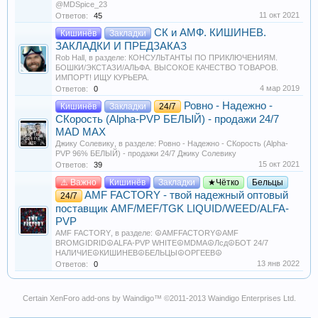
@MDSpice_23
11 окт 2021
Ответов:
45
СК и АМФ. КИШИНЕВ.
Кишинёв
Закладки
ЗАКЛАДКИ И ПРЕДЗАКАЗ
Rob Hall
, в разделе:
КОНСУЛЬТАНТЫ ПО ПРИКЛЮЧЕНИЯМ.
БОШКИ/ЭКСТАЗИ/АЛЬФА. ВЫСОКОЕ КАЧЕСТВО ТОВАРОВ.
ИМПОРТ! ИЩУ КУРЬЕРА.
4 мар 2019
Ответов:
0
Ровно - Надежно -
Кишинёв
Закладки
24/7
CКорость (Alpha-PVP БЕЛЫЙ) - продажи 24/7
MAD MAX
Джику Солевику
, в разделе:
Ровно - Надежно - CКорость (Alpha-
PVP 96% БЕЛЫЙ) - продажи 24/7 Джику Солевику
15 окт 2021
Ответов:
39
⚠️ Важно
Кишинёв
Закладки
★Чётко
Бельцы
AMF FACTORY - твой надежный оптовый
24/7
поставщик AMF/MEF/TGK LIQUID/WEED/ALFA-
PVP
AMF FACTORY
, в разделе:
☮️AMFFACTORY☮️AMF
BROMGIDRID☮️ALFA-PVP WHITE☮️MDMA☮️Лсд☮️БОТ 24/7
НАЛИЧИЕ☮️КИШИНЕВ☮️БЕЛЬЦЫ☮️ОРГЕЕВ☮️
13 янв 2022
Ответов:
0
Certain
XenForo add-ons by Waindigo
™ ©2011-2013
Waindigo Enterprises Ltd
.