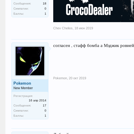
Сообщения:
18
Симпатии:
0
Баллы:
1
Chev Chelios
,
18 июн 2019
согласен , стафф бомба а Мэджик ровне
Pokemon
,
20 окт 2019
Pokemon
New Member
Регистрация:
16 апр 2014
Сообщения:
17
Симпатии:
0
Баллы:
1