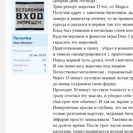
Добрый день господа .
Трип репорт марочки 25 b+i, от Magica
Получив адрес с заветным билетиком ,вы
замерз и навигатор почему то не правиль
города я оказался в первые так что можн
Клад был упакован в несколько слоев изо
Будучи игроком и фанатом игры Dota 2 р
Питон4ик
скрасить это марочкой.
New Member
Приготовление к трипу : убрал в комнате
Регистрация:
и тяжело сконцетрироватся ), приготови
12 окт 2013
Перед маркой чуть дунул, чтоб смягчить
Сообщения:
17
И так понеслась марочка под языком.
Симпатии:
0
Баллы:
1
Почуствовал металически - горьковатый
Через 15 минут чучтвую первые нотки пр
до конца сохраняла свою форму.
Проходит 30 минут чуствую тошноту и з
сразу отогнал эту мыслю, и убедил себя 
(быстрее чем обычно) .И так на экране 
Невероятные краски и глубина, это не п
только разгоняли марочку, муражки бега
эйфария просто зашкаливала. Тактики к
на долгое время. После трех часов понял
раскурив, понял надвигается вторая вол