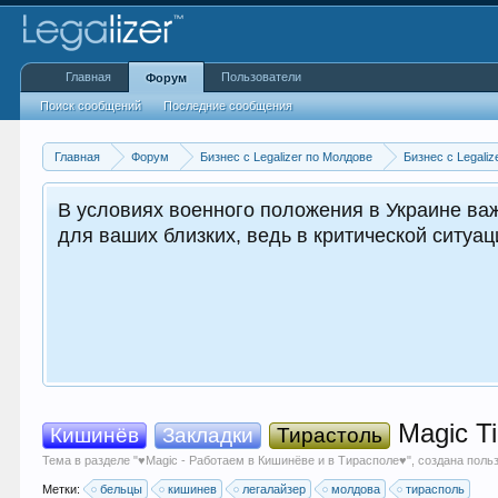
Главная
Пользователи
Форум
Поиск сообщений
Последние сообщения
Главная
Форум
Бизнес с Legalizer по Молдове
Бизнес с Legaliz
В условиях военного положения в Украине важ
для ваших близких, ведь в критической ситуа
Мagiс Ti
Кишинёв
Закладки
Тирастоль
Тема в разделе "
♥Мagiс - Работаем в Кишинёве и в Тирасполе♥
", создана пол
Метки:
бельцы
кишинев
легалайзер
молдова
тирасполь