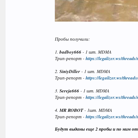
Пробы получили:
1.
badboy666
- 1 шт. MDMA
Трип-репорт -
https://legalizer.ws/threads
2.
SiniyDiller
- 1 шт. MDMA
Трип-репорт -
https://legalizer.ws/threa
3.
Sereja666
- 1 шт. MDMA
Трип-репорт -
https://legalizer.ws/threads
4.
MR ROBOT
- 1шт. MDMA
Трип-репорт -
https://legalizer.ws/threads
Будут выданы еще 2 пробы и по ним от