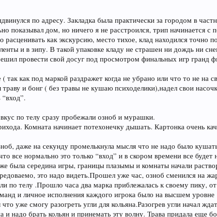
двинулся по адресу. Закладка была практически за городом в част
но показывал дом, но ничего я не расстроился, трип начинается с п
о расценивать как экскурсию, место тихое, клад находился точно п
ленты и в зипу. В такой упаковке кладу не страшен ни дождь ни сне
ешил провести свой досуг под просмотром финальных игр гранд финал
 ( так как под маркой раздражет когда не убрано или что то не на с
л траву и бонг ( без травы не кушаю психоделики),надел свои насо
 “вход”.
 вкус по телу сразу пробежали озноб и мурашки.
ихода. Комната начинает потехонечку дышать. Картонка очень каче
ноб, даже на секунду промелькнула мысля что не надо было кушать 
что все нормально это только “вход” и в скором времени все будет 
уже была середина игры, границы плазымы и комнаты начали раствор
ередоваемо, это надо видеть.Прошел уже час, озноб сменился на жар
ли по телу .Прошло часа два марка приблежалась к своему пику, от
оманд и личное исполнения каждого игрока было на высшем уровне
 что уже смогу разогреть угли для кольяна.Разогрев угли начал жда
на и надо брать кольян и принемать эту волну. Трава придала еще б