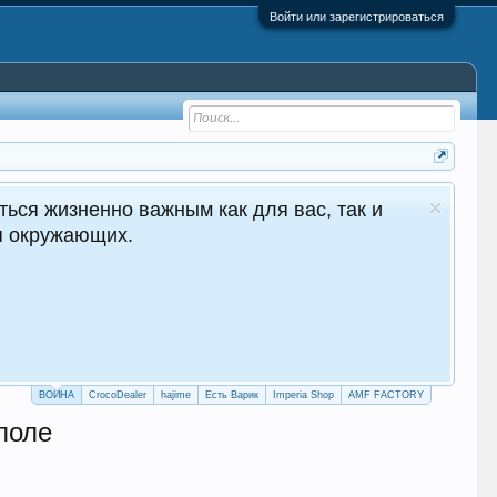
Войти или зарегистрироваться
ться жизненно важным как для вас, так и
ля окружающих.
ВОЙНА
CrocoDealer
hajime
Есть Варик
Imperia Shop
AMF FACTORY
споле