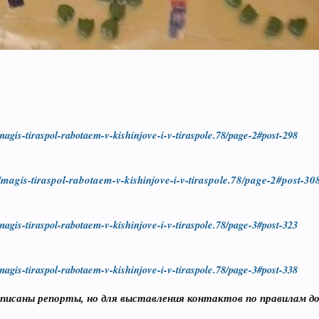
/magis-tiraspol-rabotaem-v-kishinjove-i-v-tiraspole.78/page-2#post-298
ds/magis-tiraspol-rabotaem-v-kishinjove-i-v-tiraspole.78/page-2#post-30
/magis-tiraspol-rabotaem-v-kishinjove-i-v-tiraspole.78/page-3#post-323
/magis-tiraspol-rabotaem-v-kishinjove-i-v-tiraspole.78/page-3#post-338
писаны репорты, но для выставления контактов по правилам дос