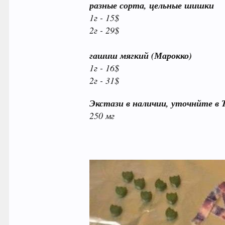
разные сорта, цельные шишки
1г - 15$
2г - 29$
гашиш мягкий (Марокко)
1г - 16$
2г - 31
$
Экстази в наличии, уточнйте в 
250 мг