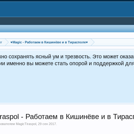
er
♥Мagiс - Работаем в Кишинёве и в Тирасполе♥
но сохранять ясный ум и трезвость. Это может оказа
ции именно вы можете стать опорой и поддержкой д
raspol - Работаем в Кишинёве и в Тира
ьзователем
MagicTiraspol
,
29 сен 2017
.