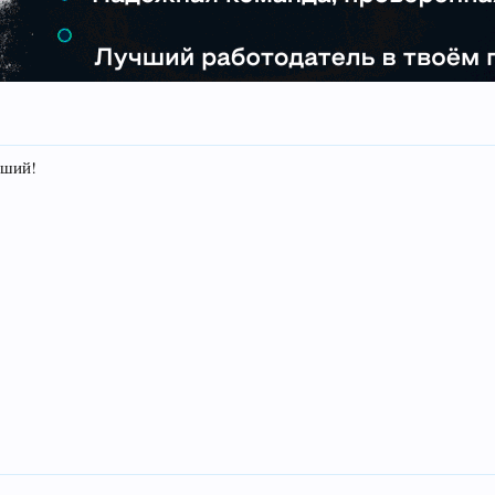
йший!