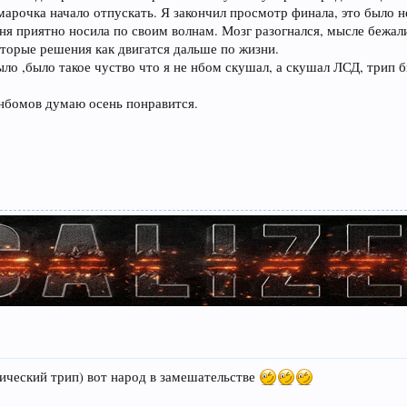
марочка начало отпускать. Я закончил просмотр финала, это было 
ня приятно носила по своим волнам. Мозг разогнался, мысле бежали
оторые решения как двигатся дальше по жизни.
ло ,было такое чуство что я не нбом скушал, а скушал ЛСД, трип 
нбомов думаю осень понравится.
рический трип) вот народ в замешательстве