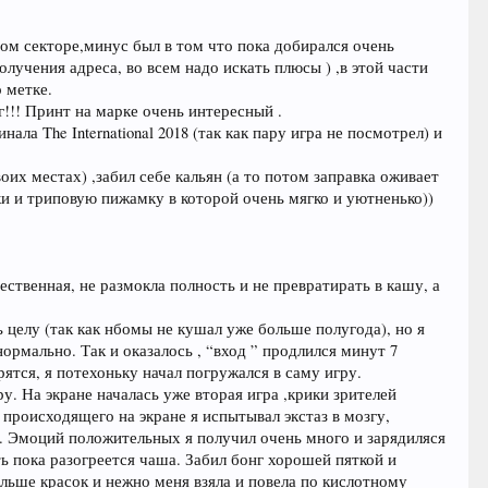
ном секторе,минус был в том что пока добирался очень
олучения адреса, во всем надо искать плюсы ) ,в этой части
о метке.
г!!! Принт на марке очень интересный .
а The International 2018 (так как пару игра не посмотрел) и
воих местах) ,забил себе кальян (а то потом заправка оживает
чки и триповую пижамку в которой очень мягко и уютненько))
ственная, не размокла полность и не превратирать в кашу, а
целу (так как нбомы не кушал уже больше полугода), но я
нормально. Так и оказалось , “вход ” продлился минут 7
ятся, я потехоньку начал погружался в саму игру.
у. На экране началась уже вторая игра ,крики зрителей
 происходящего на экране я испытывал экстаз в мозгу,
 . Эмоций положительных я получил очень много и зарядиляся
ть пока разогреется чаша. Забил бонг хорошей пяткой и
ольше красок и нежно меня взяла и повела по кислотному