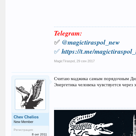
Telegram:
✅
@
magictiraspol_new
https://t.me/magictiraspol
✅
MagicTiraspol
,
29 сен 2017
Считаю маджика самым порядочным Ди
Энергетика человека чувствуется через э
Chev Chelios
New Member
Регистрация:
8 окт 2011