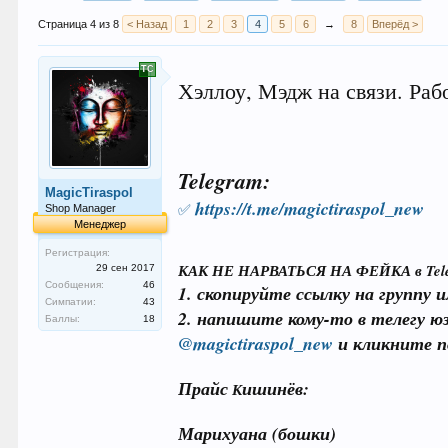
Страница 4 из 8
< Назад
1
2
3
4
5
6
→
8
Вперёд >
Хэллоу, Мэдж на связи. Раб
Telegram:
MagicTiraspol
https://t.me/magictiraspol_new
✅
Shop Manager
Менеджер
Регистрация:
КАК НЕ НАРВАТЬСЯ НА ФЕЙКА в Tel
29 сен 2017
Сообщения:
46
1. скопируйте ссылку на группу 
Симпатии:
43
2. напишите кому-то в телегу ю
Баллы:
18
@magictiraspol_new
и кликните п
Прайс
ишинёв:
К
Марихуана (бошки)