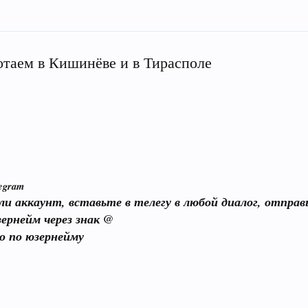
отаем в Кишинёве и в Тирасполе
egram
или аккаунт, вставьте в телегу в любой диалог, отпра
зернейм через знак @
о по юзернейму