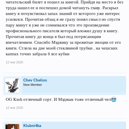
читательский билет я пошел за книгой. Прийдя на место я без
труда нашел ее и поспешил домой читануть главу. Раскрыл
книгу я почувствовал запах знаний от которого уже интерес
усилился. Прочитав обзац я не сразу понял смысл но спустя
пару минут я уже не сомневался что это произведение
профисионального писателя который вложил душу в книгу.
Прочитав книгу до конца я был под потрясающим
впечатлением. Спасибо Мэджику за прежитые эмоции от его
книги. Стлела на дне моей стеклянной трубки , на чешских
каппах точно забрала б все кубки
12 янв 2020
Chev Chelios
New Member
OG Kush отличный сорт. И Мэджык тоже отличный чел
12 янв 2020
Klubni4ka