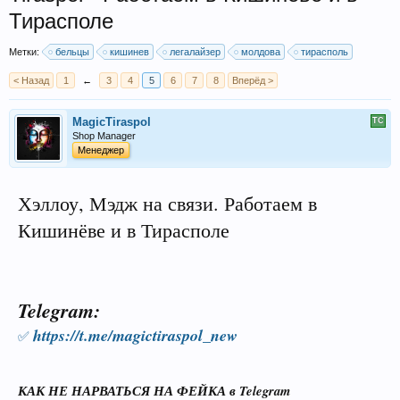
Тирасполе
Метки:
бельцы
кишинев
легалайзер
молдова
тирасполь
< Назад
1
←
3
4
5
6
7
8
Вперёд >
MagicTiraspol
Shop Manager
Менеджер
Хэллоу, Мэдж на связи. Работаем в
Кишинёве и в Тирасполе
Telegram:
https://t.me/magictiraspol_new
✅
КАК НЕ НАРВАТЬСЯ НА ФЕЙКА в Telegram