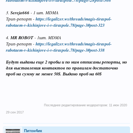
rabotaem-v-kishinjove-i-v-tiraspole.78/page-2#post-308
3.
Sereja666
- 1 шт. MDMA
Трип-репорт -
https://legalizer.ws/threads/magis-tiraspol-
rabotaem-v-kishinjove-i-v-tiraspole.78/page-3#post-323
4.
MR ROBOT
- 1шт. MDMA
Трип-репорт -
https://legalizer.ws/threads/magis-tiraspol-
rabotaem-v-kishinjove-i-v-tiraspole.78/page-3#post-338
Будут выданы еще 2 пробы и по ним отписаны репорты, но
для выставления контактов по правилам достаточно
проб на сумму не менее 50$. Выдано проб на 60$
Последнее редактирование модератором:
11 июн 2020
29 сен 2017
Питон4ик