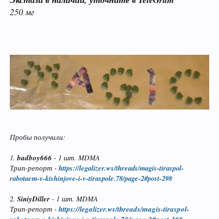
250 мг
Пробы получили:
1.
badboy666
- 1 шт. MDMA
Трип-репорт -
https://legalizer.ws/threads/magis-tiraspol-
rabotaem-v-kishinjove-i-v-tiraspole.78/page-2#post-298
2.
SiniyDiller
- 1 шт. MDMA
Трип-репорт -
https://legalizer.ws/threads/magis-tiraspol-