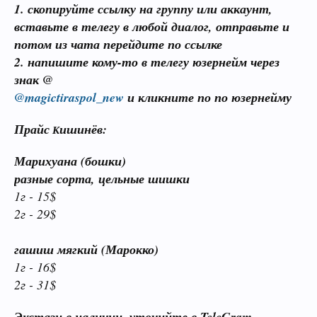
1. скопируйте ссылку на группу или аккаунт,
вставьте в телегу в любой диалог, отправьте и
потом из чата перейдите по ссылке
2. напишите кому-то в телегу юзернейм через
знак @
@magictiraspol_new
и кликните по по юзернейму
Прайс
ишинёв:
К
Марихуана (бошки)
разные сорта, цельные шишки
1г - 15$
2г - 29$
гашиш мягкий (Марокко)
1г - 16$
2г - 31
$
Экстази в наличии, уточнйте в TeleGram