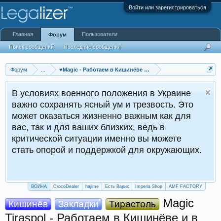
Войти или зарегистрироваться
Главная
Пользователи
Форум
Поиск сообщений
Последние сообщения
Форум
...
♥Мagiс - Работаем в Кишинёве и в Тирасполе♥
В условиях военного положения в Украине
важно сохранять ясный ум и трезвость. Это
может оказаться жизненно важным как для
вас, так и для ваших близких, ведь в
критической ситуации именно вы можете
стать опорой и поддержкой для окружающих.
ВОЙНА
CrocoDealer
hajime
Есть Варик
Imperia Shop
AMF FACTORY
Мagiс
Кишинёв
Закладки
Тирастоль
Tiraspol - Работаем в Кишинёве и в