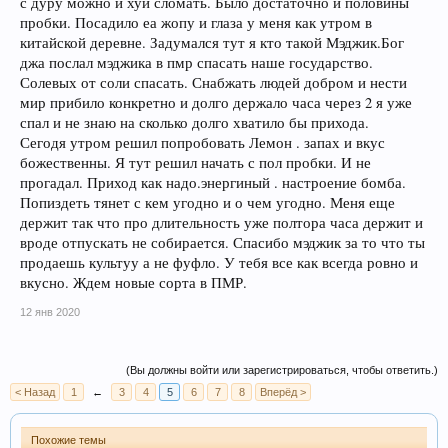
с дуру можно и хуй сломать. Было достаточно и половины
пробки. Посадило еа жопу и глаза у меня как утром в
китайской деревне. Задумался тут я кто такой Мэджик.Бог
джа послал мэджика в пмр спасать наше государство.
Солевых от соли спасать. Снабжать людей добром и нести
мир прибило конкретно и долго держало часа через 2 я уже
спал и не знаю на сколько долго хватило бы прихода.
Сегодя утром решил попробовать Лемон . запах и вкус
божественны. Я тут решил начать с пол пробки. И не
прогадал. Приход как надо.энергиный . настроение бомба.
Попиздеть тянет с кем угодно и о чем угодно. Меня еще
держит так что про длительность уже полтора часа держит и
вроде отпускать не собирается. Спасибо мэджик за то что ты
продаешь культуу а не фуфло. У тебя все как всегда ровно и
вкусно. Ждем новые сорта в ПМР.
12 янв 2020
(Вы должны войти или зарегистрироваться, чтобы ответить.)
< Назад
1
←
3
4
5
6
7
8
Вперёд >
Похожие темы