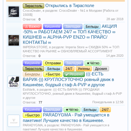
Открылись в Тирасполе
Тирастоль
CrocoDealer
, в разделе:
CrocoDealer - №1 в Молдове [Работа от
1500$]
28 авг 2018
Ответов:
0
АКЦИЯ
⚠️ Важно
Кишинёв
Закладки
Бельцы
-50% ∞ РАБОТАЕМ 24/7 ∞ ТОП КАЧЕСТВО ∞
КИШНЕВ ∞ ALPHA-PVP ENZO ∞ ПРАЙС/
КОНТАКТЫ ∞
IMPERIA STORE
, в разделе:
Imperia Store ∞ СКИДКА 50% ∞ ТОП
КАЧЕСТВО НА РЫНКЕ ∞ ОБНОВЛЯЕМЫЙ АССОРТИМЕНТ
14 дек 2020
Ответов:
0
Кишинёв
Отправки
Закладки
★Чётко
Тирастоль
Бельцы
24/7
Унгены
Дрокия
(((-ЕСТЬ
Бендеры
⚡Быстро
✔️ Решено
ВАРИК-))) КРУГЛОСУТОЧНО ровный движ в
Кишинёве, бодрый стаф A-PVP и другое
EstiVarik
, в разделе:
(((-ЕСТЬ ВАРИК-))) ПРОДАЖИ
КРУГЛОСУТОЧНО, ровный движ в Кишинёве, бодрый стаф A-PVP
и другое
Понедельник в 12:58
Ответов:
77
Кишинёв
Закладки
★Чётко
Бельцы
24/7
PARADYGMA - Рай умещается в
⚡Быстро
пакетике! Лучшее качество в Кишиневе.
PARADYGMA
, в разделе:
PARADYGMA - Рай умещается в
пакетике! Лучшее качество в Кишиневе.