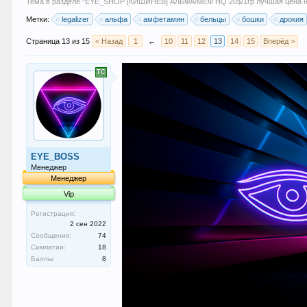
Тема в разделе "
EYE_SHOP [КИШИНЁВ] АЛЬФА/МЕФ HQ 20$/1гр лучшая цена на 
Метки:
legalizer
альфа
амфетамин
бельцы
бошки
дрокия
Страница 13 из 15
< Назад
1
←
10
11
12
13
14
15
Вперёд >
EYE_BOSS
Менеджер
Менеджер
Vip
Регистрация:
2 сен 2022
Сообщения:
74
Симпатии:
18
Баллы:
8