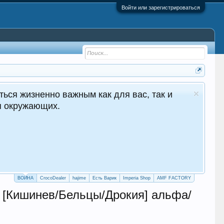
Войти или зарегистрироваться
CrocoDealer - №1 в Молдове Сайт 
Круглосуточные продажи 2
crocodealer.top
ПЕРЕЙТИ НА САЙТ
ТЕЛЕГРАМ БОТ
ВОЙНА
CrocoDealer
hajime
Есть Варик
Imperia Shop
AMF FACTORY
[Кишинев/Бельцы/Дрокия] альфа/