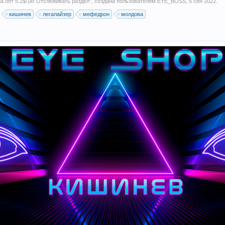
опт 5.2$/1кг Отслеживать раздел
", создана пользователем
EYE_BOSS
,
5 сен 2022
.
кишинев
легалайзер
мефедрон
молдова