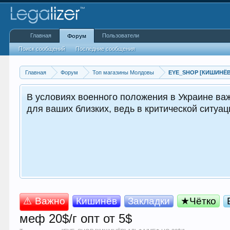
Главная
Пользователи
Форум
Поиск сообщений
Последние сообщения
Главная
Форум
Топ магазины Молдовы
EYE_SHOP [КИШИНЁВ] 
. Это может оказаться жизненно важным как для вас,
й и поддержкой для окружающих.
⚠️ Важно
Кишинёв
Закладки
★Чётко
меф 20$/г опт от 5$